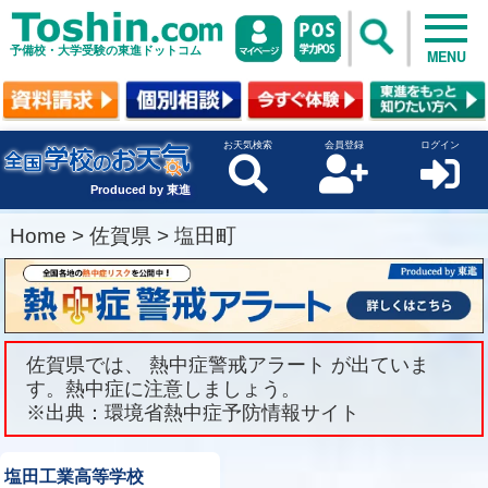
予備校・大学受験の東進ドットコム
MENU
お天気検索
会員登録
ログイン
Produced by 東進
Home
>
佐賀県
>
塩田町
佐賀県では、 熱中症警戒アラート が出ていま
す。熱中症に注意しましょう。
※出典：環境省熱中症予防情報サイト
塩田工業高等学校