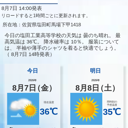
8月7日 14:00発表
リロードすると1時間ごとに更新されます。
所在地：
佐賀県塩田町馬場下甲1418
今日の塩田工業高等学校の天気は
曇のち晴れ。
最
高気温は
36℃。
降水確率は
10％。
服装について
は、
半袖や薄手のシャツを着ると快適でしょう。
（
8月7日 14時発表）
今日
明日
2026年
2026年
8
月
7
日
（金）
8
月
8
日
（土）
同時刻の
現在温度
予想温度
36℃
35℃