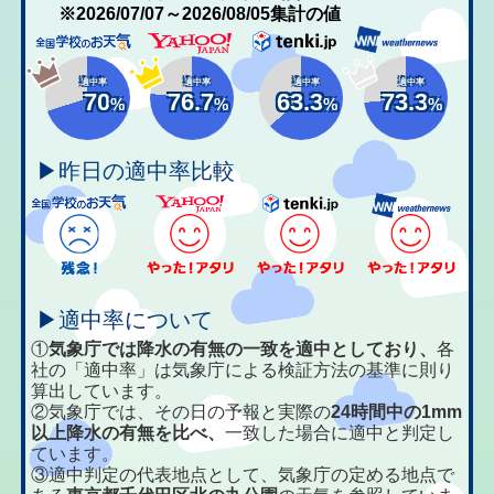
※2026/07/07～2026/08/05集計の値
適中率
適中率
適中率
適中率
70
76.7
63.3
73.3
%
%
%
%
▶昨日の適中率比較
▶適中率について
①
気象庁では降水の有無の一致を適中としており、
各
社の「適中率」は気象庁による検証方法の基準に則り
算出しています。
②気象庁では、その日の予報と実際の
24時間中の1mm
以上降水の有無を比べ、
一致した場合に適中と判定し
ています。
③適中判定の代表地点として、気象庁の定める地点で