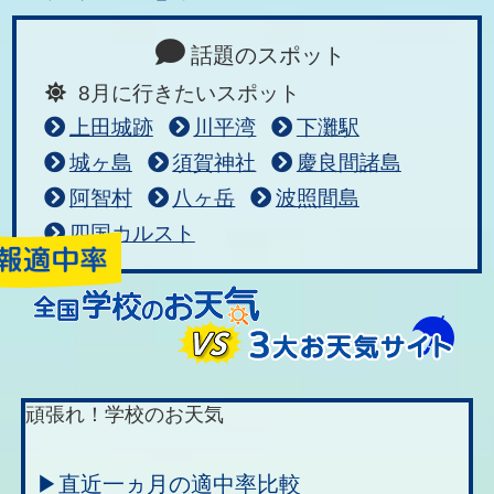
話題のスポット
8月に行きたいスポット
上田城跡
川平湾
下灘駅
城ヶ島
須賀神社
慶良間諸島
阿智村
八ヶ岳
波照間島
四国カルスト
頑張れ！学校のお天気
▶直近一ヵ月の適中率比較