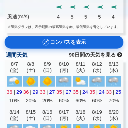
風速(m/s)
4
5
5
5
4
※気温グラフは、表示期間の最高気温を赤、最低気温を青としています。
コンパスを表示
週間天気
90日間の天気を見る
8/7
8/8
8/9
8/10
8/11
8/12
8/13
(金)
(土)
(日)
(月)
(火)
(水)
(木)
36
|
29
36
|
29
33
|
27
35
|
27
35
|
24
35
|
24
33
|
25
10%
20%
20%
60%
60%
60%
70%
8/14
8/15
8/16
8/17
8/18
8/19
8/20
(金)
(土)
(日)
(月)
(火)
(水)
(木)