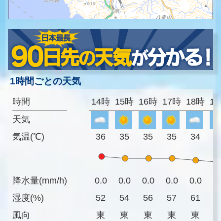
1時間ごとの天気
時間
14時
15時
16時
17時
18時
1
天気
気温(℃)
36
35
35
35
34
3
降水量(mm/h)
0.0
0.0
0.0
0.0
0.0
0
湿度(%)
52
54
56
57
61
6
風向
東
東
東
東
東