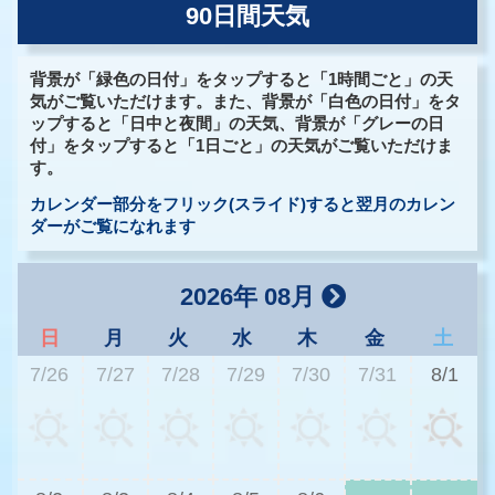
90日間天気
背景が「緑色の日付」をタップすると「1時間ごと」の天
気がご覧いただけます。また、背景が「白色の日付」をタ
ップすると「日中と夜間」の天気、背景が「グレーの日
付」をタップすると「1日ごと」の天気がご覧いただけま
す。
カレンダー部分をフリック(スライド)すると翌月のカレン
ダーがご覧になれます
2026年 08月
日
月
火
水
木
金
土
7/26
7/27
7/28
7/29
7/30
7/31
8/1
3