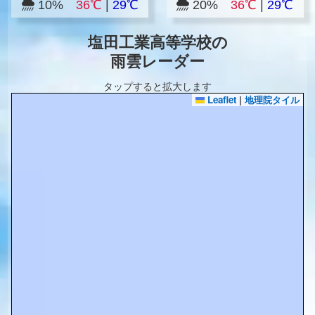
10%
36℃
|
29℃
20%
36℃
|
29℃
塩田工業高等学校の
雨雲レーダー
タップすると拡大します
Leaflet
|
地理院タイル