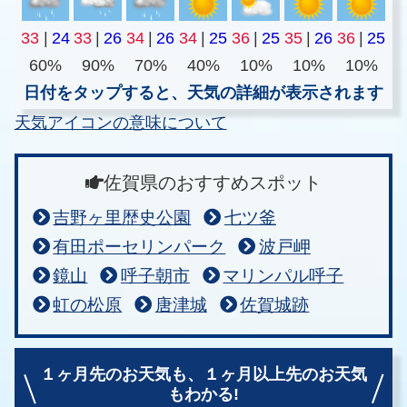
33
|
24
33
|
26
34
|
26
34
|
25
36
|
25
35
|
26
36
|
25
60%
90%
70%
40%
10%
10%
10%
日付をタップすると、天気の詳細が表示されます
天気アイコンの意味について
佐賀県のおすすめスポット
吉野ヶ里歴史公園
七ツ釜
有田ポーセリンパーク
波戸岬
鏡山
呼子朝市
マリンパル呼子
虹の松原
唐津城
佐賀城跡
１ヶ月先のお天気も、
１ヶ月以上先のお天気
もわかる!