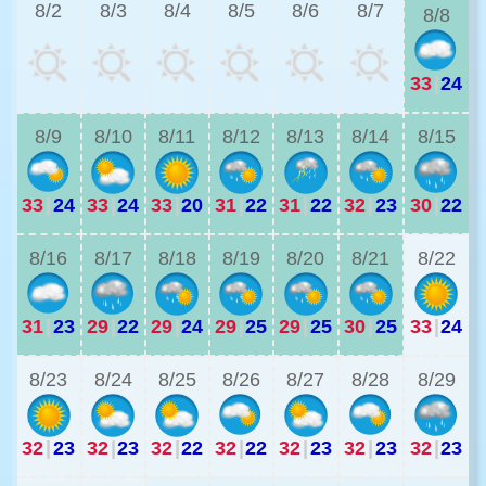
8/2
8/3
8/4
8/5
8/6
8/7
8/8
33
|
24
3
8/9
8/10
8/11
8/12
8/13
8/14
8/15
33
|
24
33
|
24
33
|
20
31
|
22
31
|
22
32
|
23
30
|
22
2
8/16
8/17
8/18
8/19
8/20
8/21
8/22
31
|
23
29
|
22
29
|
24
29
|
25
29
|
25
30
|
25
33
|
24
2
8/23
8/24
8/25
8/26
8/27
8/28
8/29
32
|
23
32
|
23
32
|
22
32
|
22
32
|
23
32
|
23
32
|
23
2