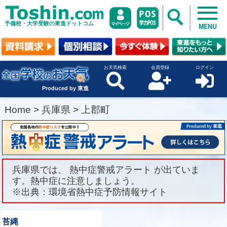
予備校・大学受験の東進ドットコム
MENU
お天気検索
会員登録
ログイン
Produced by 東進
Home
>
兵庫県
>
上郡町
兵庫県では、 熱中症警戒アラート が出ていま
す。熱中症に注意しましょう。
※出典：環境省熱中症予防情報サイト
苔縄