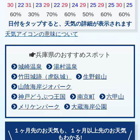
30
|
22
31
|
23
29
|
22
29
|
24
29
|
25
29
|
25
30
|
25
60%
30%
70%
60%
50%
60%
60%
日付をタップすると、天気の詳細が表示されます
天気アイコンの意味について
兵庫県のおすすめスポット
城崎温泉
湯村温泉
竹田城跡（虎臥城）
生野銀山
山陰海岸ジオパーク
神戸どうぶつ王国
南京町
六甲山
メリケンパーク
大蔵海岸公園
１ヶ月先のお天気も、
１ヶ月以上先のお天気
もわかる!