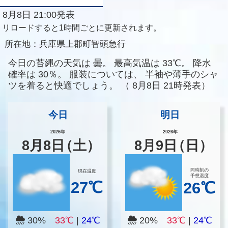
8月8日 21:00発表
リロードすると1時間ごとに更新されます。
所在地：
兵庫県上郡町智頭急行
今日の苔縄の天気は
曇。
最高気温は
33℃。
降水
確率は
30％。
服装については、
半袖や薄手のシャ
ツを着ると快適でしょう。
（
8月8日 21時発表）
今日
明日
2026年
2026年
8
月
8
日
（土）
8
月
9
日
（日）
同時刻の
現在温度
予想温度
27℃
26℃
30%
33℃
|
24℃
20%
33℃
|
24℃