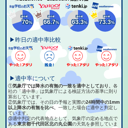
適中率
適中率
適中率
適中率
70
66.7
63.3
73.3
%
%
%
%
▶昨日の適中率比較
▶適中率について
①
気象庁では降水の有無の一致を適中としており、
各
社の「適中率」は気象庁による検証方法の基準に則り
算出しています。
②気象庁では、その日の予報と実際の
24時間中の1mm
以上降水の有無を比べ、
一致した場合に適中と判定し
ています。
③適中判定の代表地点として、気象庁の定める地点で
ある
東京都千代田区北の丸公園
の天気を参照していま