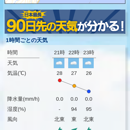
1時間ごとの天気
時間
21時
22時
23時
天気
気温(℃)
28
27
26
降水量(mm/h)
0.0
0.0
0.0
湿度(%)
-
94
95
風向
北東
東
北東