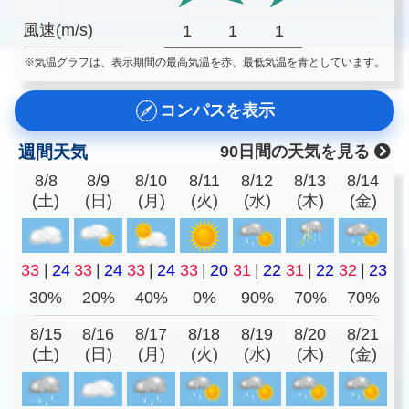
風速(m/s)
1
1
1
※気温グラフは、表示期間の最高気温を赤、最低気温を青としています。
コンパスを表示
週間天気
90日間の天気を見る
8/8
8/9
8/10
8/11
8/12
8/13
8/14
(土)
(日)
(月)
(火)
(水)
(木)
(金)
33
|
24
33
|
24
33
|
24
33
|
20
31
|
22
31
|
22
32
|
23
30%
20%
40%
0%
90%
70%
70%
8/15
8/16
8/17
8/18
8/19
8/20
8/21
(土)
(日)
(月)
(火)
(水)
(木)
(金)