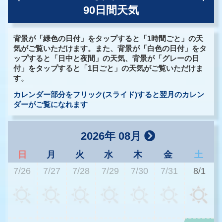
90日間天気
背景が「緑色の日付」をタップすると「1時間ごと」の天
気がご覧いただけます。また、背景が「白色の日付」をタ
ップすると「日中と夜間」の天気、背景が「グレーの日
付」をタップすると「1日ごと」の天気がご覧いただけま
す。
カレンダー部分をフリック(スライド)すると翌月のカレン
ダーがご覧になれます
2026年 08月
日
月
火
水
木
金
土
7/26
7/27
7/28
7/29
7/30
7/31
8/1
3