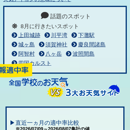
話題のスポット
8月に行きたいスポット
上田城跡
川平湾
下灘駅
城ヶ島
須賀神社
慶良間諸島
阿智村
八ヶ岳
波照間島
四国カルスト
▶直近一ヵ月の適中率比較
※2026/07/09～2026/08/07集計の値