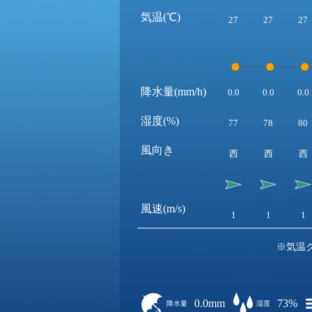
気温(℃)
27
27
27
降水量(mm/h)
0.0
0.0
0.0
湿度(%)
77
78
80
風向き
西
西
西
風速(m/s)
1
1
1
※気温
0.0mm
73%
降水量
湿度