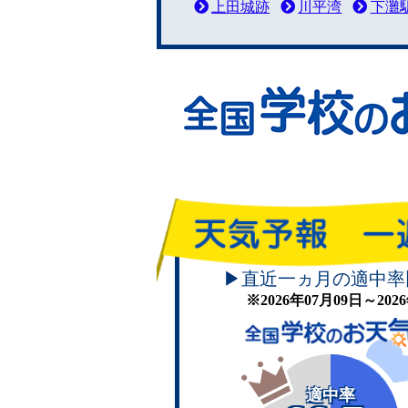
上田城跡
川平湾
下灘
▶直近一ヵ月の適中率
※2026年07月09日～20
適中率