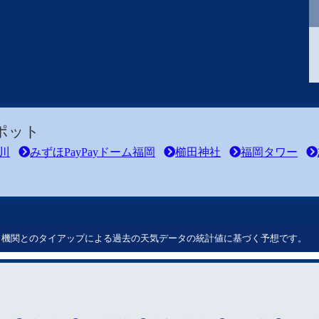
ポット
川
みずほPayPayドーム福岡
櫛田神社
福岡タワー
ート機関とのタイアップによる過去の天気データの統計値に基づく予想です。