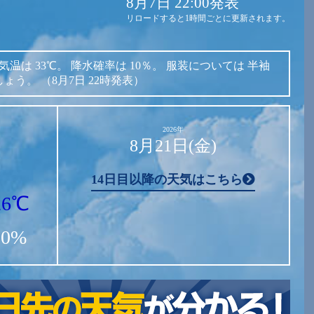
8月7日 22:00発表
リロードすると1時間ごとに更新されます。
気温は
33℃。
降水確率は
10％。
服装については
半袖
しょう。
（8月7日 22時発表）
2026年
8月21日(金)
14日目以降の天気はこちら
26℃
10%