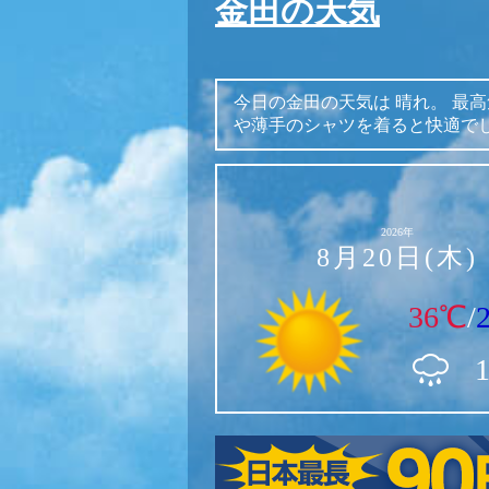
金田の天気
今日の金田の天気は
晴れ。
最高
や薄手のシャツを着ると快適で
2026年
8月20日(木)
36℃
/