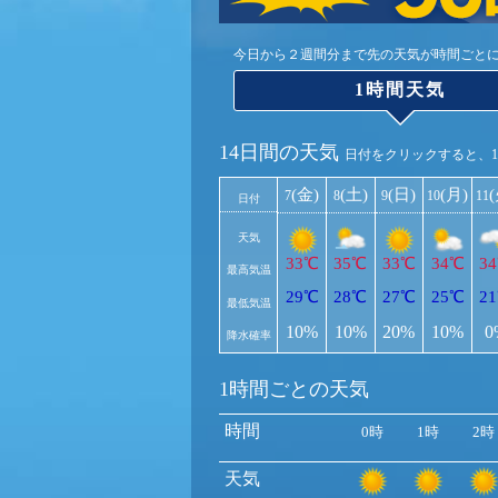
今日から２週間分まで先の天気が時間ごと
1時間天気
14日間の天気
日付をクリックすると、
(金)
(土)
(日)
(月)
7
8
9
10
11
日付
天気
33℃
35℃
33℃
34℃
3
最高気温
29℃
28℃
27℃
25℃
2
最低気温
10%
10%
20%
10%
0
降水確率
1時間ごとの天気
時間
0時
1時
2時
天気