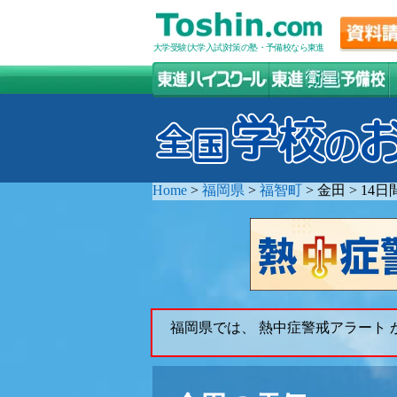
大学受験(大学入試)対策の塾・予備校なら東進
Home
>
福岡県
>
福智町
>
金田
>
14日
福岡県では、 熱中症警戒アラート