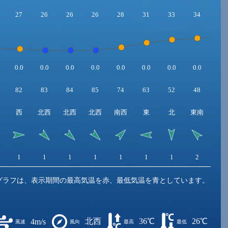
27
26
26
26
28
31
33
34
35
0.0
0.0
0.0
0.0
0.0
0.0
0.0
0.0
0.0
82
83
84
85
74
63
52
48
44
西
北西
北西
北西
南西
東
北
東南
南
1
1
1
1
1
1
1
2
3
グラフは、表示期間の最高気温を赤、最低気温を青としています。
北西
36℃
26℃
4m/s
風速
風向
最高
最低