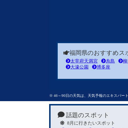
福岡県のおすすめス
太宰府天満宮
糸島
柳
大濠公園
博多座
※ 46～90日の天気は、天気予報のエキスパ
話題のスポット
8月に行きたいスポット