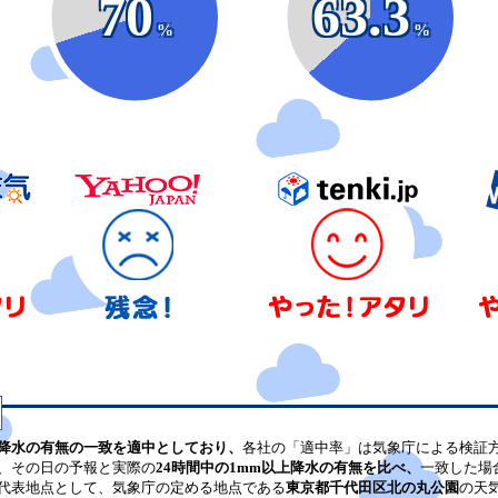
70
63.3
%
%
降水の有無の一致を適中としており、
各社の「適中率」は気象庁による検証
、その日の予報と実際の
24時間中の1mm以上降水の有無を比べ、
一致した場
代表地点として、気象庁の定める地点である
東京都千代田区北の丸公園
の天