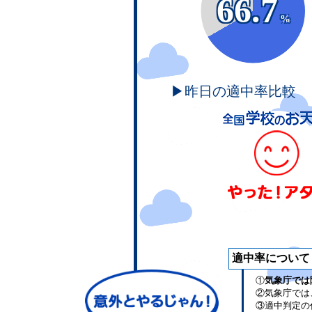
66.7
%
▶昨日の適中率比較
適中率について
①
気象庁では
②気象庁では
③適中判定の