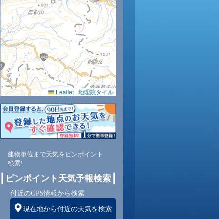
36
35
35
34
33
32
31
31
30
0.0
0.0
0.0
0.0
0.0
0.0
0.0
0.0
0.0
40
43
45
47
51
55
58
62
66
Leaflet
|
地理院タイル
西
北
北
北
北
南西
東南
北
東南
南
3
4
4
4
4
3
3
2
2
建物単位まで天気をピンポイント
検索!
ピンポイント天気予報検索
付近のGPS情報から検索
現在地から付近の天気を検索