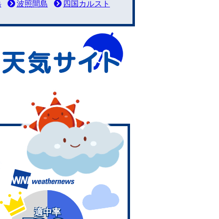
岳
波照間島
四国カルスト
適中率