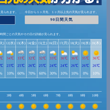
に見られます。
今日から１ヶ月先、１ヶ月以上先の天気が見られます。
90日間天気
1時間ごとの天気やその日の詳細が見られます。
(火)
(水)
(木)
(金)
(土)
(日)
(月)
(火)
(水)
(木)
12
13
14
15
16
17
18
19
20
4℃
34℃
33℃
32℃
32℃
33℃
36℃
36℃
35℃
36℃
1℃
23℃
25℃
26℃
25℃
24℃
24℃
26℃
26℃
26℃
%
10%
60%
70%
60%
30%
10%
10%
0%
10%
3時
4時
5時
6時
7時
8時
9時
10時
11