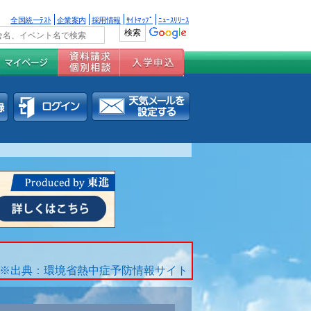
全国統一ﾃｽﾄ
企業案内
採用情報
ｻｲﾄﾏｯﾌﾟ
ﾆｭｰｽﾘﾘｰｽ
※出典：環境省熱中症予防情報サイト