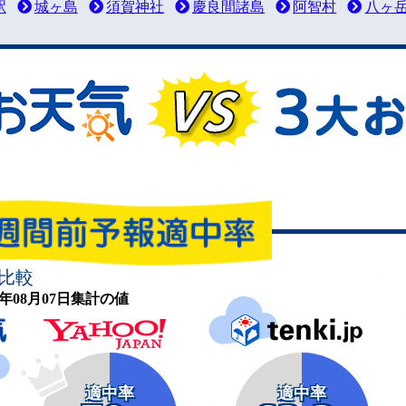
駅
城ヶ島
須賀神社
慶良間諸島
阿智村
八ヶ
比較
26年08月07日集計の値
適中率
適中率