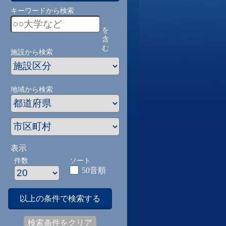
キーワードから検索
を
含
む
施設から検索
地域から検索
表示
件数
ソート
50音順
以上の条件で検索する
検索条件をクリア