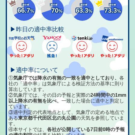
適中率
適中率
適中率
適中率
66.7
70
63.3
73.3
%
%
%
%
▶昨日の適中率比較
▶適中率について
①
気象庁では降水の有無の一致を適中としており、
各
社の「適中率」は気象庁による検証方法の基準に則り
算出しています。
②気象庁では、その日の予報と実際の
24時間中の1mm
以上降水の有無を比べ、
一致した場合に適中と判定し
ています。
③適中判定の代表地点として、気象庁の定める地点で
ある
東京都千代田区北の丸公園
の天気を参照していま
す。
④本サイトでは、
各社が公開している7日前0時の予報