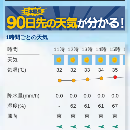
1時間ごとの天気
時間
11時
12時
13時
14時
15時
1
天気
気温(℃)
32
32
33
34
35
3
降水量(mm/h)
0.0
0.0
0.0
0.0
0.0
0
湿度(%)
-
62
61
61
67
6
風向
東
東
東
東
東