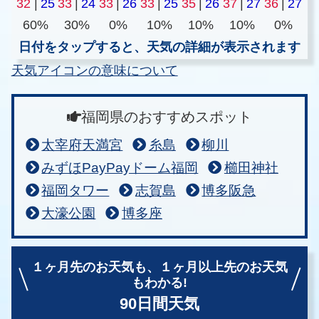
32
|
25
33
|
24
33
|
26
33
|
25
35
|
26
37
|
27
36
|
27
60%
30%
0%
10%
10%
10%
0%
日付をタップすると、天気の詳細が表示されます
天気アイコンの意味について
福岡県のおすすめスポット
太宰府天満宮
糸島
柳川
みずほPayPayドーム福岡
櫛田神社
福岡タワー
志賀島
博多阪急
大濠公園
博多座
１ヶ月先のお天気も、
１ヶ月以上先のお天気
もわかる!
90日間天気