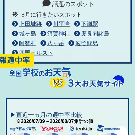
話題のスポット
8月に行きたいスポット
上田城跡
川平湾
下灘駅
城ヶ島
須賀神社
慶良間諸島
阿智村
八ヶ岳
波照間島
四国カルスト
▶直近一ヵ月の適中率比較
※2026/07/09～2026/08/07集計の値