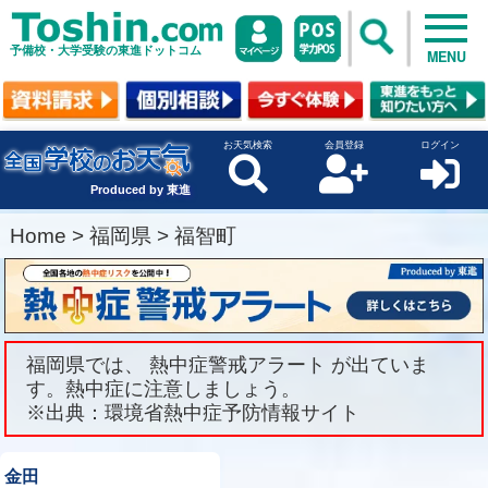
予備校・大学受験の東進ドットコム
MENU
お天気検索
会員登録
ログイン
Produced by 東進
Home
>
福岡県
>
福智町
福岡県では、 熱中症警戒アラート が出ていま
す。熱中症に注意しましょう。
※出典：環境省熱中症予防情報サイト
金田