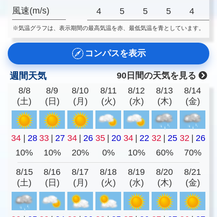
風速(m/s)
4
5
5
5
4
※気温グラフは、表示期間の最高気温を赤、最低気温を青としています。
コンパスを表示
週間天気
90日間の天気を見る
8/8
8/9
8/10
8/11
8/12
8/13
8/14
(土)
(日)
(月)
(火)
(水)
(木)
(金)
34
|
28
33
|
27
34
|
26
35
|
20
34
|
22
32
|
25
32
|
26
10%
10%
20%
0%
10%
60%
70%
8/15
8/16
8/17
8/18
8/19
8/20
8/21
(土)
(日)
(月)
(火)
(水)
(木)
(金)