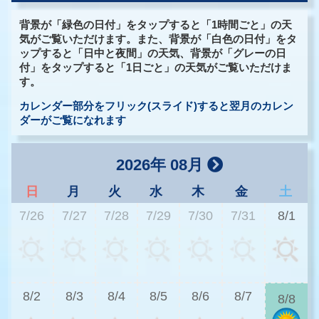
背景が「緑色の日付」をタップすると「1時間ごと」の天
気がご覧いただけます。また、背景が「白色の日付」をタ
ップすると「日中と夜間」の天気、背景が「グレーの日
付」をタップすると「1日ごと」の天気がご覧いただけま
す。
カレンダー部分をフリック(スライド)すると翌月のカレン
ダーがご覧になれます
2026年 08月
日
月
火
水
木
金
土
7/26
7/27
7/28
7/29
7/30
7/31
8/1
3
8/2
8/3
8/4
8/5
8/6
8/7
8/8