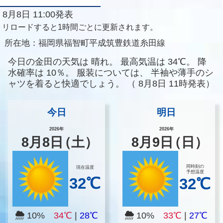
8月8日 11:00発表
リロードすると1時間ごとに更新されます。
所在地：
福岡県福智町平成筑豊鉄道糸田線
今日の金田の天気は
晴れ。
最高気温は
34℃。
降
水確率は
10％。
服装については、
半袖や薄手のシ
ャツを着ると快適でしょう。
（
8月8日 11時発表）
今日
明日
2026年
2026年
8
月
8
日
（土）
8
月
9
日
（日）
同時刻の
現在温度
予想温度
32℃
32℃
10%
34℃
|
28℃
10%
33℃
|
27℃