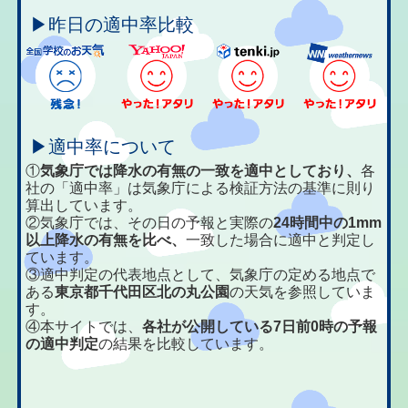
▶昨日の適中率比較
▶適中率について
①
気象庁では降水の有無の一致を適中としており、
各
社の「適中率」は気象庁による検証方法の基準に則り
算出しています。
②気象庁では、その日の予報と実際の
24時間中の1mm
以上降水の有無を比べ、
一致した場合に適中と判定し
ています。
③適中判定の代表地点として、気象庁の定める地点で
ある
東京都千代田区北の丸公園
の天気を参照していま
す。
④本サイトでは、
各社が公開している7日前0時の予報
の適中判定
の結果を比較しています。