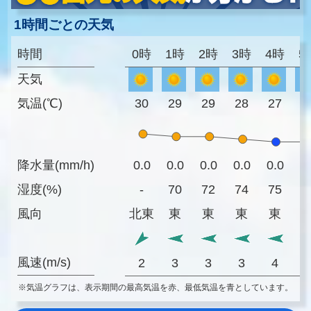
1時間ごとの天気
時間
0時
1時
2時
3時
4時
5
天気
気温(℃)
30
29
29
28
27
2
降水量(mm/h)
0.0
0.0
0.0
0.0
0.0
0
湿度(%)
-
70
72
74
75
7
風向
北東
東
東
東
東
風速(m/s)
2
3
3
3
4
※気温グラフは、表示期間の最高気温を赤、最低気温を青としています。