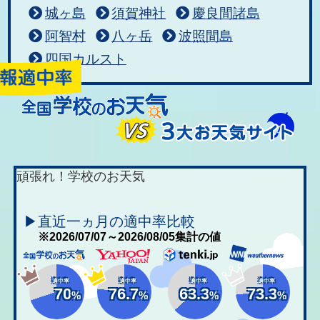
城ヶ島
須賀神社
慶良間諸島
阿智村
八ヶ岳
波照間島
四国カルスト
頑張れ！学校のお天気
▶直近一ヵ月の適中率比較
※2026/07/07～2026/08/05集計の値
適中率
適中率
適中率
適中率
70
76.7
63.3
73.3
%
%
%
%