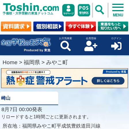
予備校・大学受験の東進ドットコム
MENU
お天気検索
会員登録
ログイン
Produced by 東進
Home
>
福岡県
>
みやこ町
崎山
8月7日 00:00発表
リロードすると1時間ごとに更新されます。
所在地：
福岡県みやこ町平成筑豊鉄道田川線