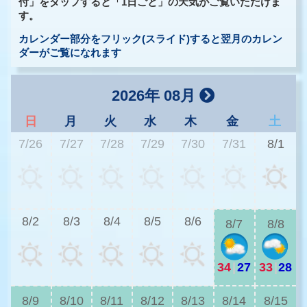
付」をタップすると「1日ごと」の天気がご覧いただけま
す。
カレンダー部分をフリック(スライド)すると翌月のカレン
ダーがご覧になれます
2026年 08月
日
月
火
水
木
金
土
7/26
7/27
7/28
7/29
7/30
7/31
8/1
3
8/2
8/3
8/4
8/5
8/6
8/7
8/8
34
|
27
33
|
28
3
8/9
8/10
8/11
8/12
8/13
8/14
8/15