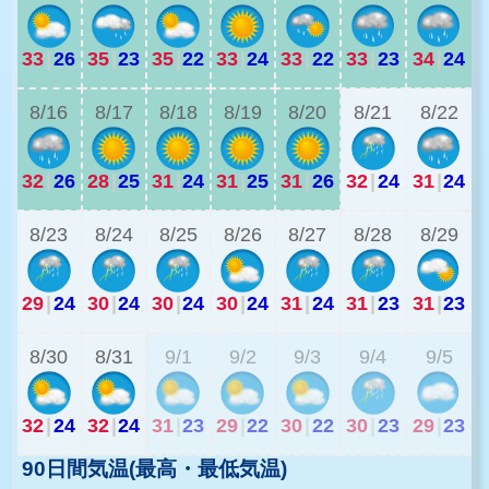
33
|
26
35
|
23
35
|
22
33
|
24
33
|
22
33
|
23
34
|
24
2
8/16
8/17
8/18
8/19
8/20
8/21
8/22
32
|
26
28
|
25
31
|
24
31
|
25
31
|
26
32
|
24
31
|
24
8/23
8/24
8/25
8/26
8/27
8/28
8/29
29
|
24
30
|
24
30
|
24
30
|
24
31
|
24
31
|
23
31
|
23
2
8/30
8/31
9/1
9/2
9/3
9/4
9/5
32
|
24
32
|
24
31
|
23
29
|
22
30
|
22
30
|
23
29
|
23
90日間気温(最高・最低気温)