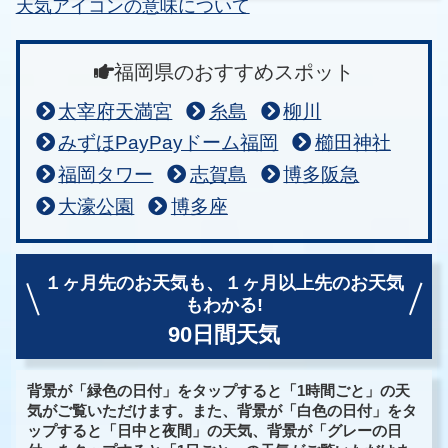
天気アイコンの意味について
福岡県のおすすめスポット
太宰府天満宮
糸島
柳川
みずほPayPayドーム福岡
櫛田神社
福岡タワー
志賀島
博多阪急
大濠公園
博多座
１ヶ月先のお天気も、
１ヶ月以上先のお天気
もわかる!
90日間天気
背景が「緑色の日付」をタップすると「1時間ごと」の天
気がご覧いただけます。また、背景が「白色の日付」をタ
ップすると「日中と夜間」の天気、背景が「グレーの日