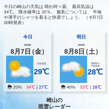
今日の崎山の天気は
晴れ時々曇。
最高気温は
34℃。
降水確率は
20％。
服装については、
半袖
や薄手のシャツを着ると快適でしょう。
（
8月7日
00時発表）
今日
明日
2026年
2026年
8
月
7
日
（金）
8
月
8
日
（土）
同時刻の
現在温度
予想温度
29℃
28℃
20%
34℃
|
27℃
40%
33℃
|
28℃
崎山の
雨雲レーダー