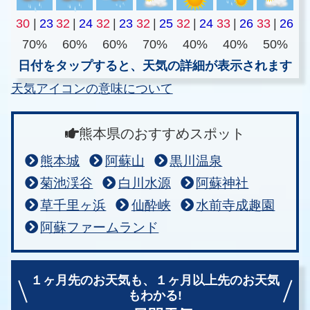
30
|
23
32
|
24
32
|
23
32
|
25
32
|
24
33
|
26
33
|
26
70%
60%
60%
70%
40%
40%
50%
日付をタップすると、天気の詳細が表示されます
天気アイコンの意味について
熊本県のおすすめスポット
熊本城
阿蘇山
黒川温泉
菊池渓谷
白川水源
阿蘇神社
草千里ヶ浜
仙酔峡
水前寺成趣園
阿蘇ファームランド
１ヶ月先のお天気も、
１ヶ月以上先のお天気
もわかる!