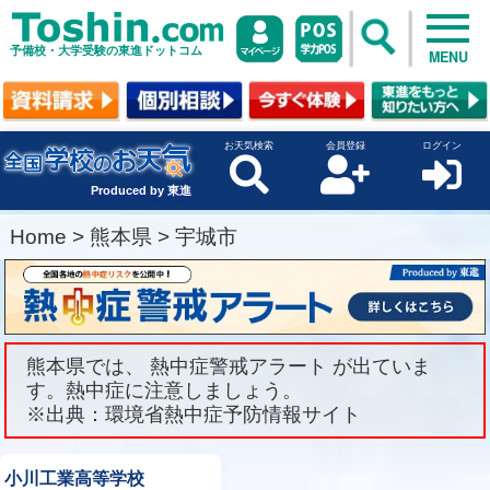
予備校・大学受験の東進ドットコム
MENU
お天気検索
会員登録
ログイン
Produced by 東進
Home
>
熊本県
>
宇城市
熊本県では、 熱中症警戒アラート が出ていま
す。熱中症に注意しましょう。
※出典：環境省熱中症予防情報サイト
小川工業高等学校