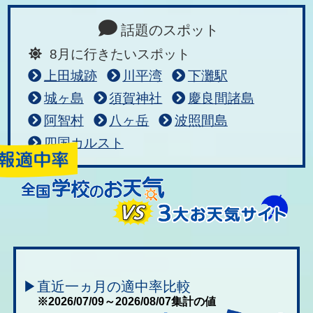
話題のスポット
8月に行きたいスポット
上田城跡
川平湾
下灘駅
城ヶ島
須賀神社
慶良間諸島
阿智村
八ヶ岳
波照間島
四国カルスト
▶直近一ヵ月の適中率比較
※2026/07/09～2026/08/07集計の値