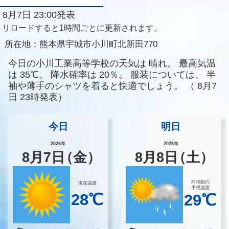
8月7日 23:00発表
リロードすると1時間ごとに更新されます。
所在地：
熊本県宇城市小川町北新田770
今日の小川工業高等学校の天気は
晴れ。
最高気温
は
35℃。
降水確率は
20％。
服装については、
半
袖や薄手のシャツを着ると快適でしょう。
（
8月7
日 23時発表）
今日
明日
2026年
2026年
8
月
7
日
（金）
8
月
8
日
（土）
同時刻の
現在温度
予想温度
28℃
29℃