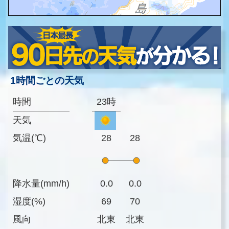
1時間ごとの天気
時間
23時
天気
気温(℃)
28
28
降水量(mm/h)
0.0
0.0
湿度(%)
69
70
風向
北東
北東