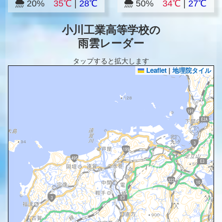
20%
35℃
|
28℃
50%
34℃
|
27℃
小川工業高等学校の
雨雲レーダー
タップすると拡大します
Leaflet
|
地理院タイル