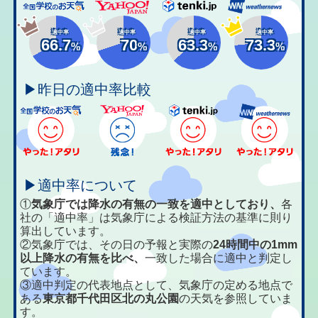
適中率
適中率
適中率
適中率
66.7
70
63.3
73.3
%
%
%
%
▶昨日の適中率比較
▶適中率について
①
気象庁では降水の有無の一致を適中としており、
各
社の「適中率」は気象庁による検証方法の基準に則り
算出しています。
②気象庁では、その日の予報と実際の
24時間中の1mm
以上降水の有無を比べ、
一致した場合に適中と判定し
ています。
③適中判定の代表地点として、気象庁の定める地点で
ある
東京都千代田区北の丸公園
の天気を参照していま
す。