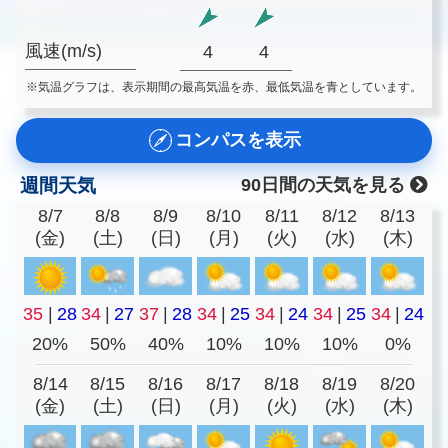
風速(m/s)
4
4
※気温グラフは、表示期間の最高気温を赤、最低気温を青としています。
コンパスを表示
週間天気
90日間の天気を見る
8/7
8/8
8/9
8/10
8/11
8/12
8/13
(金)
(土)
(日)
(月)
(火)
(水)
(木)
35
|
28
34
|
27
37
|
28
34
|
25
34
|
24
34
|
25
34
|
24
20%
50%
40%
10%
10%
10%
0%
8/14
8/15
8/16
8/17
8/18
8/19
8/20
(金)
(土)
(日)
(月)
(火)
(水)
(木)