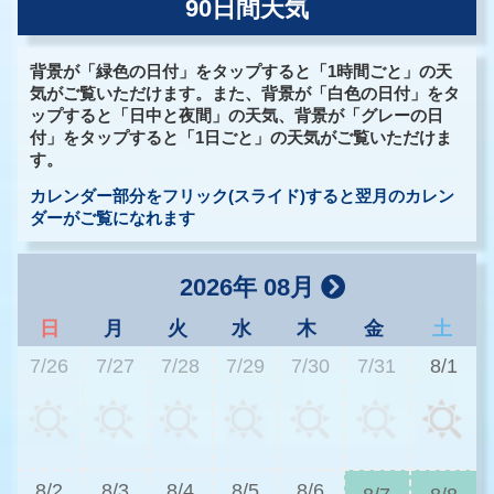
90日間天気
背景が「緑色の日付」をタップすると「1時間ごと」の天
気がご覧いただけます。また、背景が「白色の日付」をタ
ップすると「日中と夜間」の天気、背景が「グレーの日
付」をタップすると「1日ごと」の天気がご覧いただけま
す。
カレンダー部分をフリック(スライド)すると翌月のカレン
ダーがご覧になれます
2026年 08月
日
月
火
水
木
金
土
7/26
7/27
7/28
7/29
7/30
7/31
8/1
3
8/2
8/3
8/4
8/5
8/6