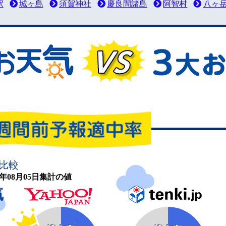
駅
城ヶ島
須賀神社
慶良間諸島
阿智村
八ヶ
比較
26年08月05日集計の値