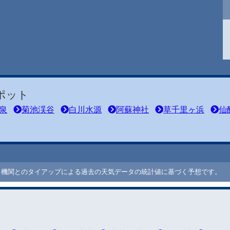
ポット
泉
菊池渓谷
白川水源
阿蘇神社
草千里ヶ浜
仙
ート機関とのタイアップによる過去の天気データの統計値に基づく予想です。