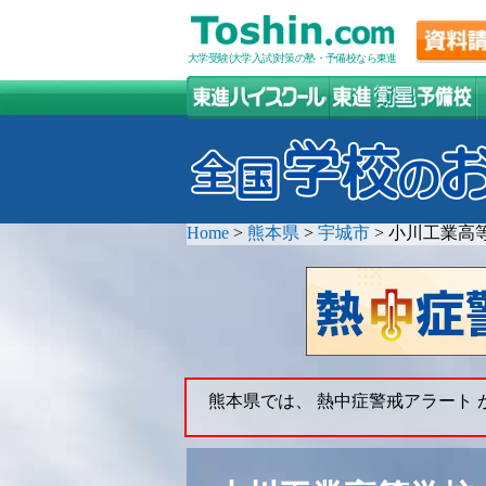
大学受験(大学入試)対策の塾・予備校なら東進
Home
>
熊本県
>
宇城市
>
小川工業高
熊本県では、 熱中症警戒アラート