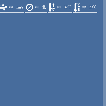
北
32℃
23℃
1m/s
風速
風向
最高
最低