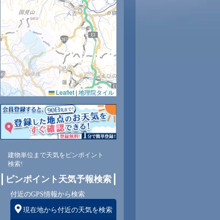
6
27
29
30
30
31
32
30
30
Leaflet
|
地理院タイル
2
67
64
59
56
55
53
75
62
北
北
北西
北西
北西
北西
北西
西
西
建物単位まで天気をピンポイント
検索!
1
1
1
2
2
2
1
1
ピンポイント天気予報検索
付近のGPS情報から検索
現在地から付近の天気を検索