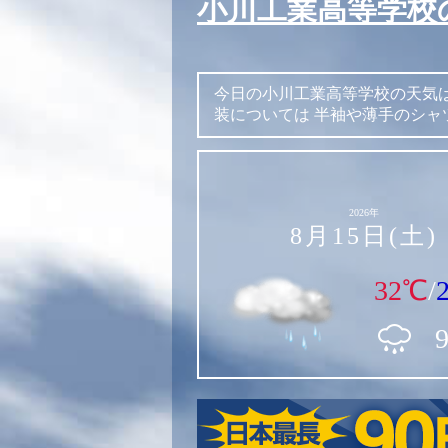
小川工業高等学校
今日の小川工業高等学校の天気
装については
半袖や薄手のシャ
2026年
8月15日(土)
32℃
/