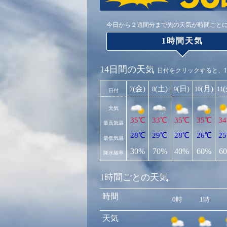
今日から２週間分まで先の天気が時間ごと
1時間天気
14日間の天気
日付をクリックすると、
(金)
(土)
(日)
(月)
7
8
9
10
11
日付
天気
35℃
33℃
35℃
35℃
3
最高気温
28℃
29℃
28℃
26℃
2
最低気温
30%
70%
40%
60%
6
降水確率
1時間ごとの天気
時間
0時
1時
天気