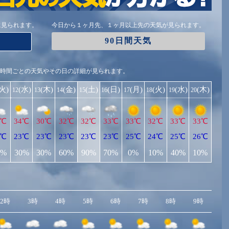
に見られます。
今日から１ヶ月先、１ヶ月以上先の天気が見られます。
90日間天気
1時間ごとの天気やその日の詳細が見られます。
(火)
(水)
(木)
(金)
(土)
(日)
(月)
(火)
(水)
(木)
12
13
14
15
16
17
18
19
20
4℃
34℃
30℃
32℃
32℃
33℃
33℃
32℃
33℃
33℃
5℃
23℃
23℃
23℃
23℃
23℃
25℃
24℃
25℃
26℃
0%
30%
30%
60%
90%
70%
0%
10%
40%
10%
2時
3時
4時
5時
6時
7時
8時
9時
10