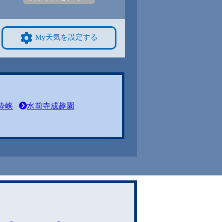
My天気を設定する
酔峡
水前寺成趣園