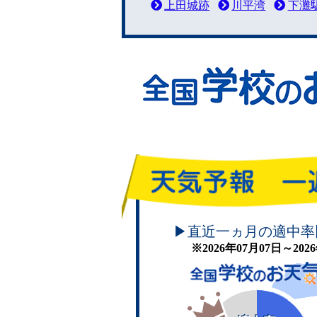
上田城跡
川平湾
下灘
頑張れ！学校のお天気
▶直近一ヵ月の適中率
※2026年07月07日～20