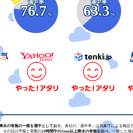
適中率
適中率
76.7
63.3
%
%
降水の有無の一致を適中としており、
各社の「適中率」は気象庁による検証
、その日の予報と実際の
24時間中の1mm以上降水の有無を比べ、
一致した場