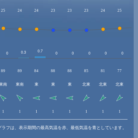
25
24
24
23
23
23
24
25
2
89
89
84
88
88
85
81
77
7
東南
東南
東
東
東
北東
北東
北東
1
1
1
1
1
1
1
1
1
グラフは、表示期間の最高気温を赤、最低気温を青としています。