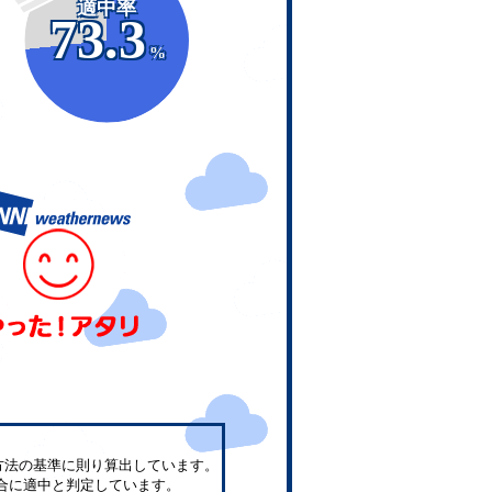
適中率
73.3
%
方法の基準に則り算出しています。
合に適中と判定しています。