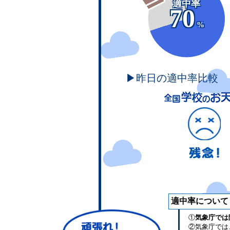
適中率
70
%
▶昨日の適中率比較
適中率について
①
気象庁では
②気象庁では