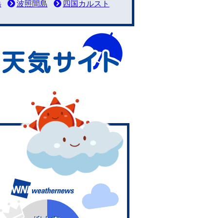
岳
波照間島
四国カルスト