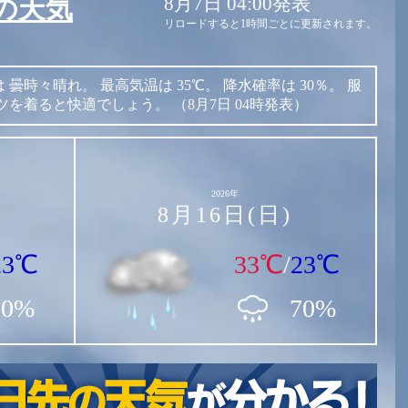
8月7日 04:00発表
の天気
リロードすると1時間ごとに更新されます。
は
曇時々晴れ。
最高気温は
35℃。
降水確率は
30％。
服
ツを着ると快適でしょう。
（8月7日 04時発表）
2026年
8月16日(日)
23℃
33℃
/
23℃
90%
70%