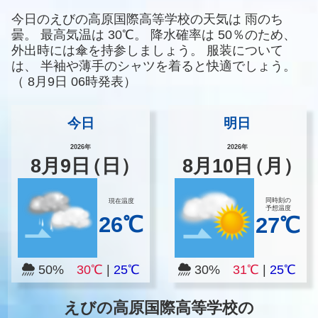
今日のえびの高原国際高等学校の天気は
雨のち
曇。
最高気温は
30℃。
降水確率は
50％のため、
外出時には傘を持参しましょう。
服装について
は、
半袖や薄手のシャツを着ると快適でしょう。
（
8月9日 06時発表）
今日
明日
2026年
2026年
8
月
9
日
（日）
8
月
10
日
（月）
同時刻の
現在温度
予想温度
26℃
27℃
50%
30℃
|
25℃
30%
31℃
|
25℃
えびの高原国際高等学校の