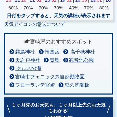
60%
70%
70%
70%
40%
70%
80%
日付をタップすると、天気の詳細が表示されます
天気アイコンの意味について
宮崎県のおすすめスポット
霧島神社
韓国岳
高千穂神社
天岩戸神社
青島
観音池公園
クルスの海
宮崎市フェニックス自然動物園
フローランテ宮崎
鬼の洗濯板
１ヶ月先のお天気も、
１ヶ月以上先のお天気
もわかる!