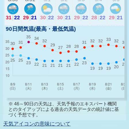
31
|
22
29
|
21
30
|
22
30
|
21
29
|
22
28
|
22
29
|
21
90日間気温(最高・最低気温)
※ 46～90日の天気は、天気予報のエキスパート機関
とのタイアップによる過去の天気データの統計値に基
づく予想です。
天気アイコンの意味について