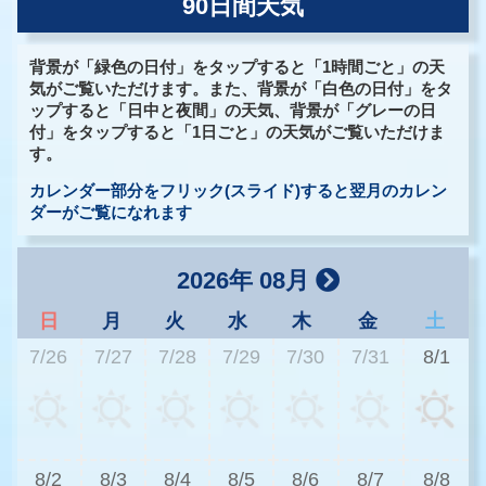
90日間天気
背景が「緑色の日付」をタップすると「1時間ごと」の天
気がご覧いただけます。また、背景が「白色の日付」をタ
ップすると「日中と夜間」の天気、背景が「グレーの日
付」をタップすると「1日ごと」の天気がご覧いただけま
す。
カレンダー部分をフリック(スライド)すると翌月のカレン
ダーがご覧になれます
2026年 08月
日
月
火
水
木
金
土
7/26
7/27
7/28
7/29
7/30
7/31
8/1
3
8/2
8/3
8/4
8/5
8/6
8/7
8/8