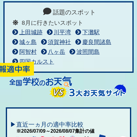
話題のスポット
8月に行きたいスポット
上田城跡
川平湾
下灘駅
城ヶ島
須賀神社
慶良間諸島
阿智村
八ヶ岳
波照間島
四国カルスト
▶直近一ヵ月の適中率比較
※2026/07/09～2026/08/07集計の値