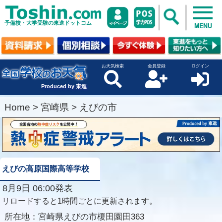
予備校・大学受験の東進ドットコム
MENU
お天気検索
会員登録
ログイン
Produced by 東進
Home
>
宮崎県
>
えびの市
えびの高原国際高等学校
8月9日 06:00発表
リロードすると1時間ごとに更新されます。
所在地：
宮崎県えびの市榎田園田363