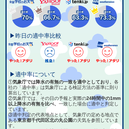
適中率
適中率
適中率
適中率
70
66.7
63.3
73.3
%
%
%
%
▶昨日の適中率比較
▶適中率について
①
気象庁では降水の有無の一致を適中としており、
各
社の「適中率」は気象庁による検証方法の基準に則り
算出しています。
②気象庁では、その日の予報と実際の
24時間中の1mm
以上降水の有無を比べ、
一致した場合に適中と判定し
ています。
③適中判定の代表地点として、気象庁の定める地点で
ある
東京都千代田区北の丸公園
の天気を参照していま
す。