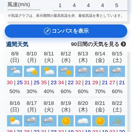
風速(m/s)
1
4
4
4
5
※気温グラフは、表示期間の最高気温を赤、最低気温を青としています。
コンパスを表示
週間天気
90日間の天気を見る
8/9
8/10
8/11
8/12
8/13
8/14
8/15
(日)
(月)
(火)
(水)
(木)
(金)
(土)
30
|
25
31
|
25
35
|
23
34
|
22
32
|
21
29
|
21
27
|
21
50%
30%
40%
60%
60%
70%
60%
8/16
8/17
8/18
8/19
8/20
8/21
8/22
(日)
(月)
(火)
(水)
(木)
(金)
(土)
28
|
21
28
|
22
31
|
23
32
|
19
32
|
19
33
|
19
32
|
20