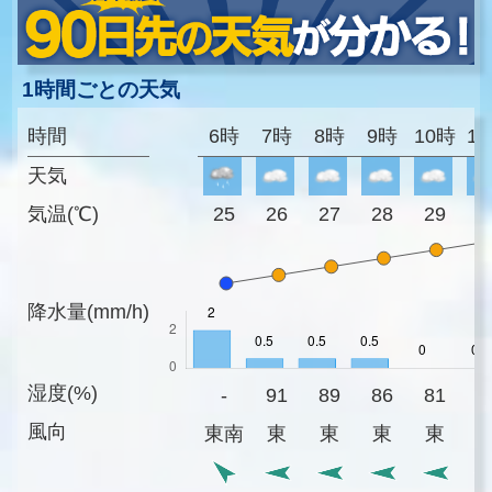
1時間ごとの天気
時間
6時
7時
8時
9時
10時
1
天気
気温(℃)
25
26
27
28
29
3
降水量(mm/h)
湿度(%)
-
91
89
86
81
7
風向
東南
東
東
東
東