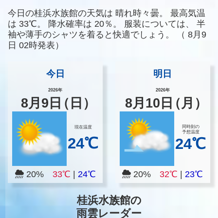
今日の桂浜水族館の天気は
晴れ時々曇。
最高気温
は
33℃。
降水確率は
20％。
服装については、
半
袖や薄手のシャツを着ると快適でしょう。
（
8月9
日 02時発表）
今日
明日
2026年
2026年
8
月
9
日
（日）
8
月
10
日
（月）
同時刻の
現在温度
予想温度
24℃
24℃
20%
33℃
|
24℃
20%
32℃
|
23℃
桂浜水族館の
雨雲レーダー