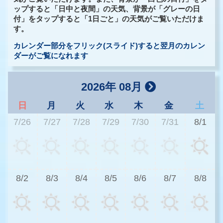
ップすると「日中と夜間」の天気、背景が「グレーの日
付」をタップすると「1日ごと」の天気がご覧いただけま
す。
カレンダー部分をフリック(スライド)すると翌月のカレン
ダーがご覧になれます
2026年 08月
日
月
火
水
木
金
土
7/26
7/27
7/28
7/29
7/30
7/31
8/1
3
8/2
8/3
8/4
8/5
8/6
8/7
8/8
3