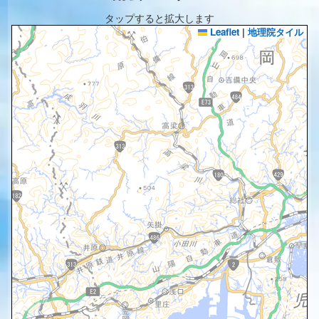
タップすると拡大します
Leaflet
|
地理院タイル