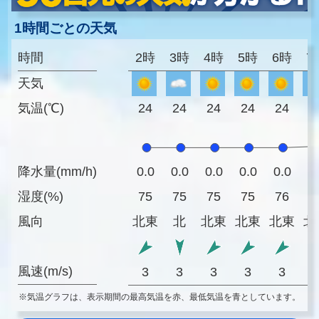
1時間ごとの天気
時間
2時
3時
4時
5時
6時
7
天気
気温(℃)
24
24
24
24
24
2
降水量(mm/h)
0.0
0.0
0.0
0.0
0.0
0
湿度(%)
75
75
75
75
76
7
風向
北東
北
北東
北東
北東
北
風速(m/s)
3
3
3
3
3
※気温グラフは、表示期間の最高気温を赤、最低気温を青としています。