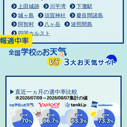
上田城跡
川平湾
下灘駅
城ヶ島
須賀神社
慶良間諸島
阿智村
八ヶ岳
波照間島
四国カルスト
▶直近一ヵ月の適中率比較
※2026/07/09～2026/08/07集計の値
適中率
適中率
適中率
適中率
70
66.7
63.3
73.3
%
%
%
%