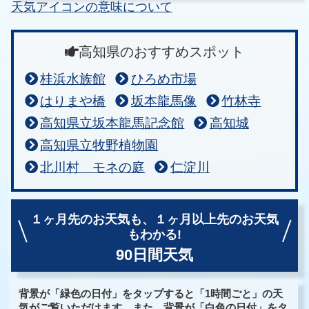
天気アイコンの意味について
高知県のおすすめスポット
桂浜水族館
ひろめ市場
はりまや橋
坂本龍馬像
竹林寺
高知県立坂本龍馬記念館
高知城
高知県立牧野植物園
北川村 モネの庭
仁淀川
１ヶ月先のお天気も、
１ヶ月以上先のお天気
もわかる!
90日間天気
背景が「緑色の日付」をタップすると「1時間ごと」の天
気がご覧いただけます。また、背景が「白色の日付」をタ