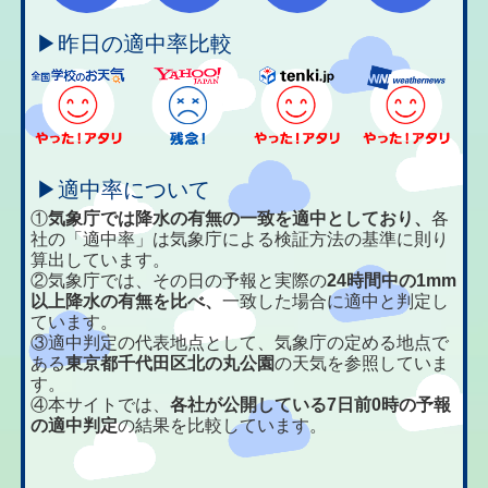
▶昨日の適中率比較
▶適中率について
①
気象庁では降水の有無の一致を適中としており、
各
社の「適中率」は気象庁による検証方法の基準に則り
算出しています。
②気象庁では、その日の予報と実際の
24時間中の1mm
以上降水の有無を比べ、
一致した場合に適中と判定し
ています。
③適中判定の代表地点として、気象庁の定める地点で
ある
東京都千代田区北の丸公園
の天気を参照していま
す。
④本サイトでは、
各社が公開している7日前0時の予報
の適中判定
の結果を比較しています。