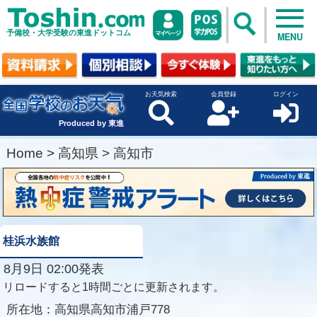
予備校・大学受験の東進ドットコム
MENU
お天気検索
会員登録
ログイン
Produced by 東進
Home
>
高知県
>
高知市
桂浜水族館
8月9日 02:00発表
リロードすると1時間ごとに更新されます。
所在地：
高知県高知市浦戸778