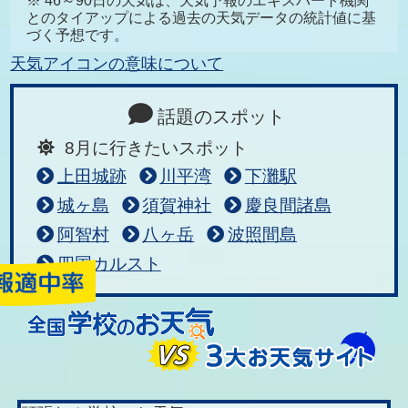
※ 46～90日の天気は、天気予報のエキスパート機関
とのタイアップによる過去の天気データの統計値に基
づく予想です。
天気アイコンの意味について
話題のスポット
8月に行きたいスポット
上田城跡
川平湾
下灘駅
城ヶ島
須賀神社
慶良間諸島
阿智村
八ヶ岳
波照間島
四国カルスト