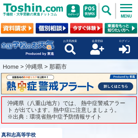
予備校・大学受験の東進ドットコム
MENU
お天気検索
会員登録
ログイン
Produced by 東進
Home
>
沖縄県
>
那覇市
沖縄県（八重山地方）では、 熱中症警戒アラー
ト が出ています。熱中症に注意しましょう。
※出典：環境省熱中症予防情報サイト
真和志高等学校