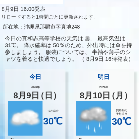
8月9日 16:00発表
リロードすると1時間ごとに更新されます。
所在地：
沖縄県那覇市字真地248
今日の真和志高等学校の天気は
曇。
最高気温は
31℃。
降水確率は
50％のため、外出時には傘を持
参しましょう。
服装については、
半袖や薄手のシ
ャツを着ると快適でしょう。
（
8月9日 16時発表）
今日
明日
2026年
2026年
8
月
9
日
（日）
8
月
10
日
（月）
同時刻の
現在温度
予想温度
30℃
30℃