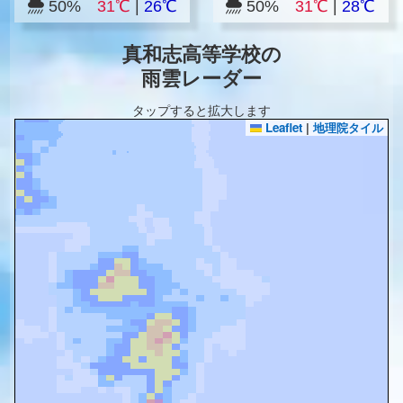
50%
31℃
|
26℃
50%
31℃
|
28℃
真和志高等学校の
雨雲レーダー
タップすると拡大します
Leaflet
|
地理院タイル