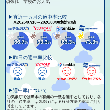
頑張れ！学校のお天気
▶直近一ヵ月の適中率比較
※2026/07/10～2026/08/08集計の値
適中率
適中率
適中率
適中率
66.7
63.3
63.3
73.3
%
%
%
%
▶昨日の適中率比較
▶適中率について
①
気象庁では降水の有無の一致を適中としており、
各
社の「適中率」は気象庁による検証方法の基準に則り
算出しています。