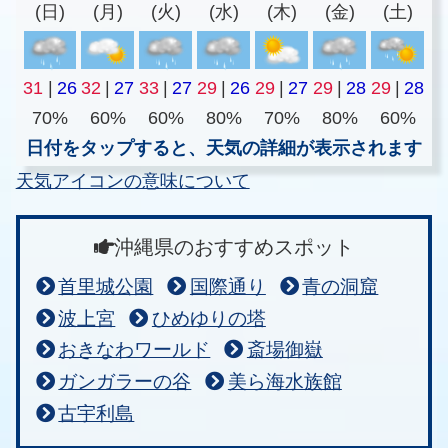
(日)
(月)
(火)
(水)
(木)
(金)
(土)
31
|
26
32
|
27
33
|
27
29
|
26
29
|
27
29
|
28
29
|
28
70%
60%
60%
80%
70%
80%
60%
日付をタップすると、天気の詳細が表示されます
天気アイコンの意味について
沖縄県のおすすめスポット
首里城公園
国際通り
青の洞窟
波上宮
ひめゆりの塔
おきなわワールド
斎場御嶽
ガンガラーの谷
美ら海水族館
古宇利島