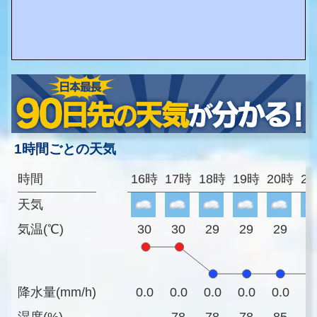
1時間ごとの天気
時間
16時
17時
18時
19時
20時
2
天気
気温(℃)
30
30
29
29
29
2
降水量(mm/h)
0.0
0.0
0.0
0.0
0.0
0
湿度(%)
-
78
78
78
85
8