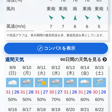
風向
東南
東南
南
東南
東南
東
風速(m/s)
7
7
6
6
5
※気温グラフは、表示期間の最高気温を赤、最低気温を青としています。
コンパスを表示
週間天気
90日間の天気を見る
8/9
8/10
8/11
8/12
8/13
8/14
8/15
(日)
(月)
(火)
(水)
(木)
(金)
(土)
31
|
26
31
|
28
31
|
27
30
|
27
31
|
26
31
|
26
30
|
26
50%
50%
50%
70%
60%
60%
60%
8/16
8/17
8/18
8/19
8/20
8/21
8/22