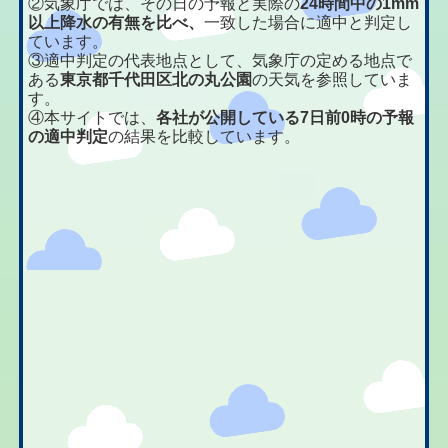
②気象庁では、その日の予報と実際の
24時間中の1mm
以上降水の有無を比べ、
一致した場合に適中と判定し
ています。
③適中判定の代表地点として、気象庁の定める地点で
ある
東京都千代田区北の丸公園
の天気を参照していま
す。
④本サイトでは、
各社が公開している7日前0時の予報
の適中判定
の結果を比較しています。