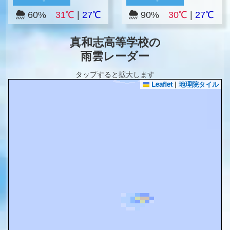
60%
31℃
|
27℃
90%
30℃
|
27℃
真和志高等学校の
雨雲レーダー
タップすると拡大します
Leaflet
|
地理院タイル