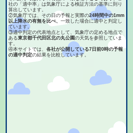
社の「適中率」は気象庁による検証方法の基準に則り
算出しています。
②気象庁では、その日の予報と実際の
24時間中の1mm
以上降水の有無を比べ、
一致した場合に適中と判定し
ています。
③適中判定の代表地点として、気象庁の定める地点で
ある
東京都千代田区北の丸公園
の天気を参照していま
す。
④本サイトでは、
各社が公開している7日前0時の予報
の適中判定
の結果を比較しています。