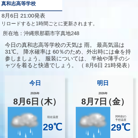
真和志高等学校
8月6日 21:00発表
リロードすると1時間ごとに更新されます。
所在地：
沖縄県那覇市字真地248
今日の真和志高等学校の天気は
雨。
最高気温は
31℃。
降水確率は
60％のため、外出時には傘を持
参しましょう。
服装については、
半袖や薄手のシ
ャツを着ると快適でしょう。
（
8月6日 21時発表）
今日
明日
2026年
2026年
8
月
6
日
（木）
8
月
7
日
（金）
同時刻の
現在温度
予想温度
29℃
29℃