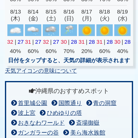
8/13
8/14
8/15
8/16
8/17
8/18
8/19
(木)
(金)
(土)
(日)
(月)
(火)
(水)
32
|
27
31
|
27
32
|
27
30
|
28
31
|
28
31
|
28
30
|
28
40%
60%
60%
70%
20%
60%
40%
日付をタップすると、天気の詳細が表示されます
天気アイコンの意味について
沖縄県のおすすめスポット
首里城公園
国際通り
青の洞窟
波上宮
ひめゆりの塔
おきなわワールド
斎場御嶽
ガンガラーの谷
美ら海水族館