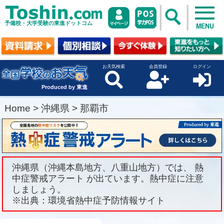
予備校・大学受験の東進ドットコム
MENU
お天気検索
会員登録
ログイン
Produced by 東進
Home
>
沖縄県
>
那覇市
沖縄県（沖縄本島地方、八重山地方）では、 熱
中症警戒アラート が出ています。熱中症に注意
しましょう。
※出典：環境省熱中症予防情報サイト