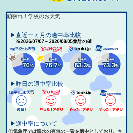
頑張れ！学校のお天気
▶直近一ヵ月の適中率比較
※2026/07/07～2026/08/05集計の値
適中率
適中率
適中率
適中率
70
76.7
63.3
73.3
%
%
%
%
▶昨日の適中率比較
▶適中率について
①
気象庁では降水の有無の一致を適中としており、
各