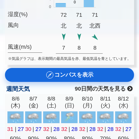
湿度(%)
72
71
71
風向
北
北
北西
風速(m/s)
7
8
8
※気温グラフは、表示期間の最高気温を赤、最低気温を青としています。
コンパスを表示
週間天気
90日間の天気を見る
8/6
8/7
8/8
8/9
8/10
8/11
8/12
(木)
(金)
(土)
(日)
(月)
(火)
(水)
31
|
27
30
|
27
32
|
28
32
|
28
32
|
28
32
|
28
32
|
27
60%
90%
90%
80%
80%
70%
60%