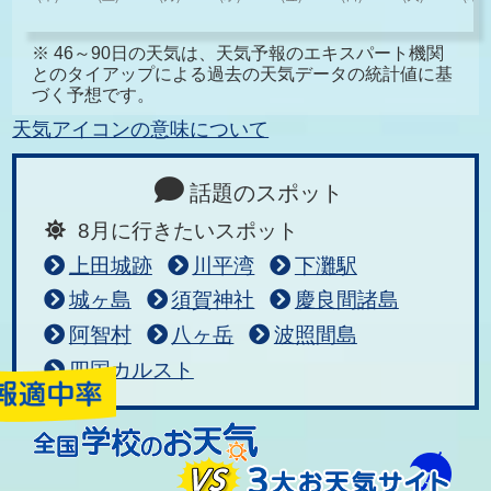
※ 46～90日の天気は、天気予報のエキスパート機関
とのタイアップによる過去の天気データの統計値に基
づく予想です。
天気アイコンの意味について
話題のスポット
8月に行きたいスポット
上田城跡
川平湾
下灘駅
城ヶ島
須賀神社
慶良間諸島
阿智村
八ヶ岳
波照間島
四国カルスト