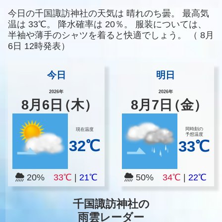
今日の千国諏訪神社の天気は
晴れのち曇。
最高気
温は
33℃。
降水確率は
20％。
服装については、
半袖や薄手のシャツを着ると快適でしょう。
（
8月
6日 12時発表）
今日
明日
2026年
2026年
8
月
6
日
（木）
8
月
7
日
（金）
同時刻の
現在温度
予想温度
32℃
33℃
20%
33℃
|
21℃
50%
34℃
|
22℃
千国諏訪神社の
雨雲レーダー