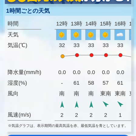
1時間ごとの天気
時間
12時
13時
14時
15時
16時
1
天気
気温(℃)
32
33
33
33
33
3
降水量(mm/h)
0.0
0.0
0.0
0.0
0.0
0
湿度(%)
-
61
58
57
61
6
風向
南
南
南
東南
東南
東
風速(m/s)
2
2
2
2
1
※気温グラフは、表示期間の最高気温を赤、最低気温を青としています。