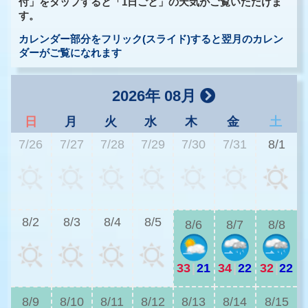
付」をタップすると「1日ごと」の天気がご覧いただけま
す。
カレンダー部分をフリック(スライド)すると翌月のカレン
ダーがご覧になれます
2026年 08月
日
月
火
水
木
金
土
7/26
7/27
7/28
7/29
7/30
7/31
8/1
2
8/2
8/3
8/4
8/5
8/6
8/7
8/8
33
|
21
34
|
22
32
|
22
2
8/9
8/10
8/11
8/12
8/13
8/14
8/15