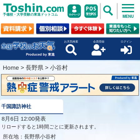
予備校・大学受験の東進ドットコム
MENU
お天気検索
会員登録
ログイン
Produced by 東進
Home
>
長野県
>
小谷村
千国諏訪神社
8月6日 12:00発表
リロードすると1時間ごとに更新されます。
所在地：
長野県小谷村