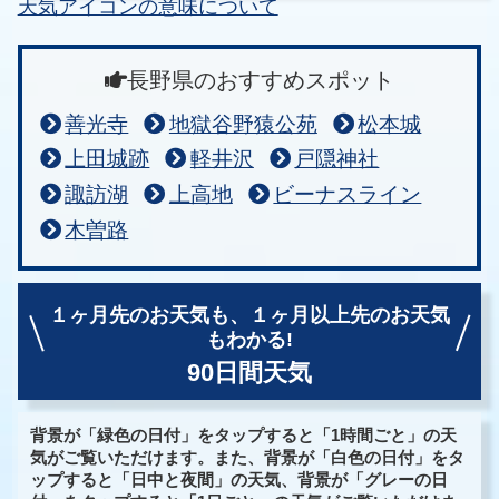
天気アイコンの意味について
長野県のおすすめスポット
善光寺
地獄谷野猿公苑
松本城
上田城跡
軽井沢
戸隠神社
諏訪湖
上高地
ビーナスライン
木曽路
１ヶ月先のお天気も、
１ヶ月以上先のお天気
もわかる!
90日間天気
背景が「緑色の日付」をタップすると「1時間ごと」の天
気がご覧いただけます。また、背景が「白色の日付」をタ
ップすると「日中と夜間」の天気、背景が「グレーの日