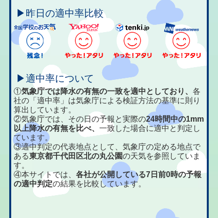
▶昨日の適中率比較
▶適中率について
①
気象庁では降水の有無の一致を適中としており、
各
社の「適中率」は気象庁による検証方法の基準に則り
算出しています。
②気象庁では、その日の予報と実際の
24時間中の1mm
以上降水の有無を比べ、
一致した場合に適中と判定し
ています。
③適中判定の代表地点として、気象庁の定める地点で
ある
東京都千代田区北の丸公園
の天気を参照していま
す。
④本サイトでは、
各社が公開している7日前0時の予報
の適中判定
の結果を比較しています。