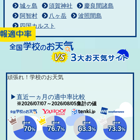
城ヶ島
須賀神社
慶良間諸島
阿智村
八ヶ岳
波照間島
四国カルスト
頑張れ！学校のお天気
▶直近一ヵ月の適中率比較
※2026/07/07～2026/08/05集計の値
適中率
適中率
適中率
適中率
70
76.7
63.3
73.3
%
%
%
%