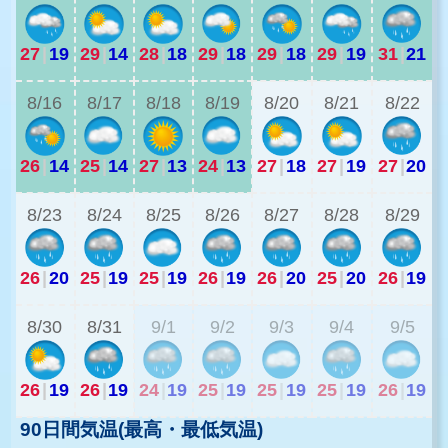
27
|
19
29
|
14
28
|
18
29
|
18
29
|
18
29
|
19
31
|
21
2
8/16
8/17
8/18
8/19
8/20
8/21
8/22
26
|
14
25
|
14
27
|
13
24
|
13
27
|
18
27
|
19
27
|
20
2
8/23
8/24
8/25
8/26
8/27
8/28
8/29
26
|
20
25
|
19
25
|
19
26
|
19
26
|
20
25
|
20
26
|
19
2
8/30
8/31
9/1
9/2
9/3
9/4
9/5
26
|
19
26
|
19
24
|
19
25
|
19
25
|
19
25
|
19
26
|
19
90日間気温(最高・最低気温)