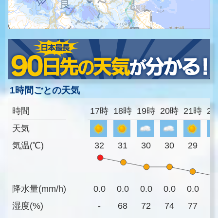
1時間ごとの天気
時間
17時
18時
19時
20時
21時
2
天気
気温(℃)
32
31
30
30
29
2
降水量(mm/h)
0.0
0.0
0.0
0.0
0.0
0
湿度(%)
-
68
72
74
77
7