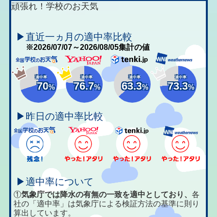
頑張れ！学校のお天気
▶直近一ヵ月の適中率比較
※2026/07/07～2026/08/05集計の値
適中率
適中率
適中率
適中率
70
76.7
63.3
73.3
%
%
%
%
▶昨日の適中率比較
▶適中率について
①
気象庁では降水の有無の一致を適中としており、
各
社の「適中率」は気象庁による検証方法の基準に則り
算出しています。