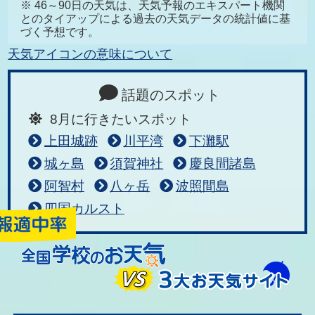
※ 46～90日の天気は、天気予報のエキスパート機関
とのタイアップによる過去の天気データの統計値に基
づく予想です。
天気アイコンの意味について
話題のスポット
8月に行きたいスポット
上田城跡
川平湾
下灘駅
城ヶ島
須賀神社
慶良間諸島
阿智村
八ヶ岳
波照間島
四国カルスト