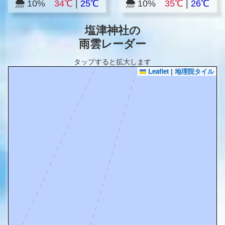
10%
34℃
|
25℃
10%
35℃
|
26℃
塩津神社の
雨雲レーダー
タップすると拡大します
Leaflet
|
地理院タイル