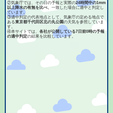
②気象庁では、その日の予報と実際の
24時間中の1mm
以上降水の有無を比べ、
一致した場合に適中と判定し
ています。
③適中判定の代表地点として、気象庁の定める地点で
ある
東京都千代田区北の丸公園
の天気を参照していま
す。
④本サイトでは、
各社が公開している7日前0時の予報
の適中判定
の結果を比較しています。