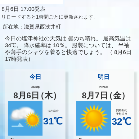
8月6日 17:00発表
リロードすると1時間ごとに更新されます。
所在地：
滋賀県西浅井町
今日の塩津神社の天気は
曇のち晴れ。
最高気温は
34℃。
降水確率は
10％。
服装については、
半袖
や薄手のシャツを着ると快適でしょう。
（
8月6日
17時発表）
今日
明日
2026年
2026年
8
月
6
日
（木）
8
月
7
日
（金）
同時刻の
現在温度
予想温度
31℃
32℃