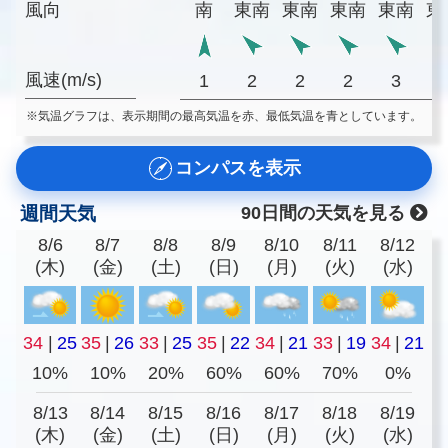
風向
南
東南
東南
東南
東南
東
風速(m/s)
1
2
2
2
3
※気温グラフは、表示期間の最高気温を赤、最低気温を青としています。
コンパスを表示
週間天気
90日間の天気を見る
8/6
8/7
8/8
8/9
8/10
8/11
8/12
(木)
(金)
(土)
(日)
(月)
(火)
(水)
34
|
25
35
|
26
33
|
25
35
|
22
34
|
21
33
|
19
34
|
21
10%
10%
20%
60%
60%
70%
0%
8/13
8/14
8/15
8/16
8/17
8/18
8/19
(木)
(金)
(土)
(日)
(月)
(火)
(水)