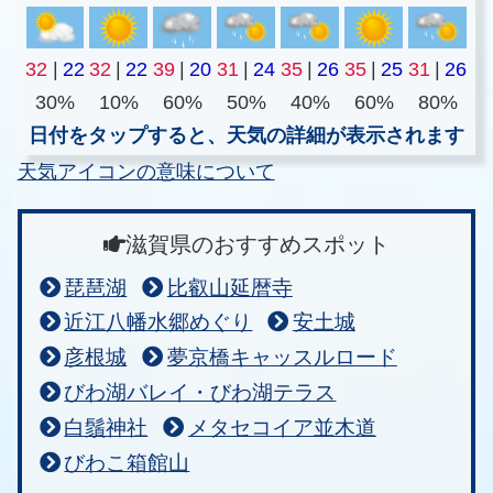
32
|
22
32
|
22
39
|
20
31
|
24
35
|
26
35
|
25
31
|
26
30%
10%
60%
50%
40%
60%
80%
日付をタップすると、天気の詳細が表示されます
天気アイコンの意味について
滋賀県のおすすめスポット
琵琶湖
比叡山延暦寺
近江八幡水郷めぐり
安土城
彦根城
夢京橋キャッスルロード
びわ湖バレイ・びわ湖テラス
白鬚神社
メタセコイア並木道
びわこ箱館山