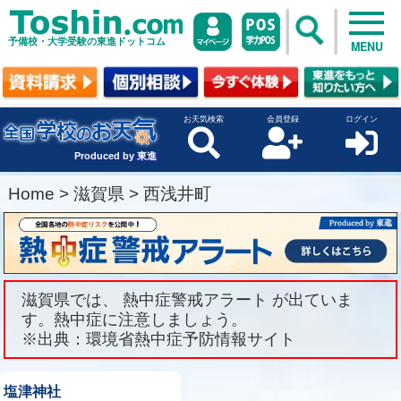
予備校・大学受験の東進ドットコム
MENU
お天気検索
会員登録
ログイン
Produced by 東進
Home
>
滋賀県
>
西浅井町
滋賀県では、 熱中症警戒アラート が出ていま
す。熱中症に注意しましょう。
※出典：環境省熱中症予防情報サイト
塩津神社