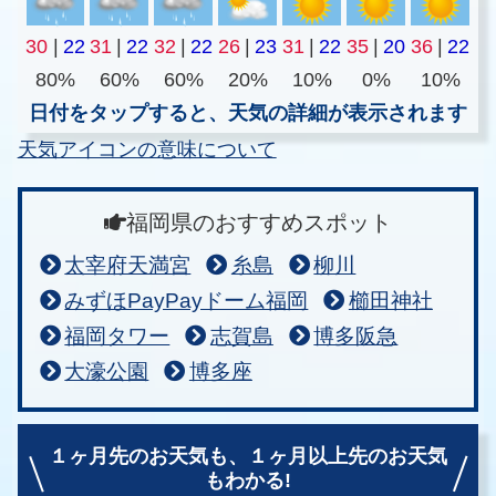
30
|
22
31
|
22
32
|
22
26
|
23
31
|
22
35
|
20
36
|
22
80%
60%
60%
20%
10%
0%
10%
日付をタップすると、天気の詳細が表示されます
天気アイコンの意味について
福岡県のおすすめスポット
太宰府天満宮
糸島
柳川
みずほPayPayドーム福岡
櫛田神社
福岡タワー
志賀島
博多阪急
大濠公園
博多座
１ヶ月先のお天気も、
１ヶ月以上先のお天気
もわかる!