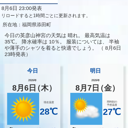
8月6日 23:00発表
リロードすると1時間ごとに更新されます。
所在地：
福岡県添田町
今日の英彦山神宮の天気は
晴れ。
最高気温は
35℃。
降水確率は
10％。
服装については、
半袖
や薄手のシャツを着ると快適でしょう。
（
8月6日
23時発表）
今日
明日
2026年
2026年
8
月
6
日
（木）
8
月
7
日
（金）
同時刻の
現在温度
予想温度
28℃
27℃