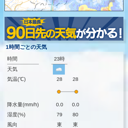
1時間ごとの天気
時間
23時
天気
気温(℃)
28
28
降水量(mm/h)
0.0
0.0
湿度(%)
79
80
風向
東
東