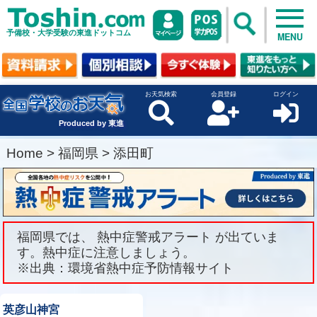
予備校・大学受験の東進ドットコム
MENU
お天気検索
会員登録
ログイン
Produced by 東進
Home
>
福岡県
>
添田町
福岡県では、 熱中症警戒アラート が出ていま
す。熱中症に注意しましょう。
※出典：環境省熱中症予防情報サイト
英彦山神宮