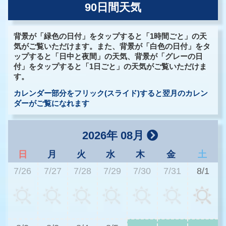
90日間天気
背景が「緑色の日付」をタップすると「1時間ごと」の天
気がご覧いただけます。また、背景が「白色の日付」をタ
ップすると「日中と夜間」の天気、背景が「グレーの日
付」をタップすると「1日ごと」の天気がご覧いただけま
す。
カレンダー部分をフリック(スライド)すると翌月のカレン
ダーがご覧になれます
2026年 08月
日
月
火
水
木
金
土
7/26
7/27
7/28
7/29
7/30
7/31
8/1
3