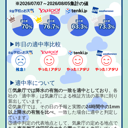
※2026/07/07～2026/08/05集計の値
適中率
適中率
適中率
適中率
70
76.7
63.3
73.3
%
%
%
%
▶昨日の適中率比較
▶適中率について
①
気象庁では降水の有無の一致を適中としており、
各
社の「適中率」は気象庁による検証方法の基準に則り
算出しています。
②気象庁では、その日の予報と実際の
24時間中の1mm
以上降水の有無を比べ、
一致した場合に適中と判定し
ています。
③適中判定の代表地点として、気象庁の定める地点で