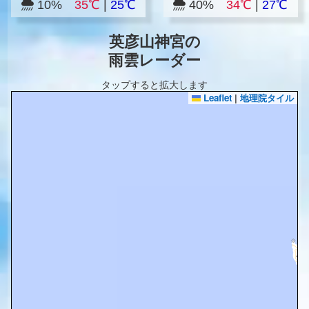
10%
35℃
|
25℃
40%
34℃
|
27℃
英彦山神宮の
雨雲レーダー
タップすると拡大します
Leaflet
|
地理院タイル