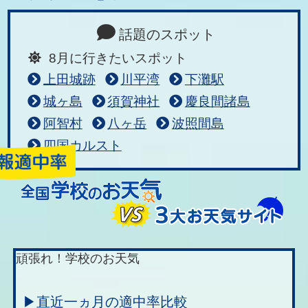
話題のスポット
8月に行きたいスポット
上田城跡
川平湾
下灘駅
城ヶ島
須賀神社
慶良間諸島
阿智村
八ヶ岳
波照間島
四国カルスト
頑張れ！学校のお天気
▶直近一ヵ月の適中率比較