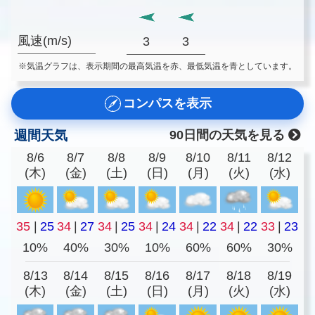
風速(m/s)
3
3
※気温グラフは、表示期間の最高気温を赤、最低気温を青としています。
コンパスを表示
週間天気
90日間の天気を見る
8/6
8/7
8/8
8/9
8/10
8/11
8/12
(木)
(金)
(土)
(日)
(月)
(火)
(水)
35
|
25
34
|
27
34
|
25
34
|
24
34
|
22
34
|
22
33
|
23
10%
40%
30%
10%
60%
60%
30%
8/13
8/14
8/15
8/16
8/17
8/18
8/19
(木)
(金)
(土)
(日)
(月)
(火)
(水)