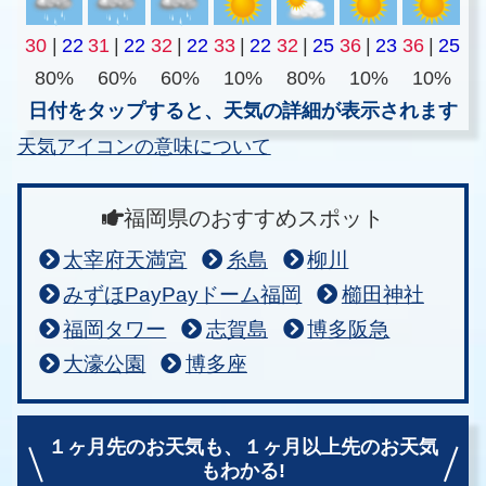
30
|
22
31
|
22
32
|
22
33
|
22
32
|
25
36
|
23
36
|
25
80%
60%
60%
10%
80%
10%
10%
日付をタップすると、天気の詳細が表示されます
天気アイコンの意味について
福岡県のおすすめスポット
太宰府天満宮
糸島
柳川
みずほPayPayドーム福岡
櫛田神社
福岡タワー
志賀島
博多阪急
大濠公園
博多座
１ヶ月先のお天気も、
１ヶ月以上先のお天気
もわかる!