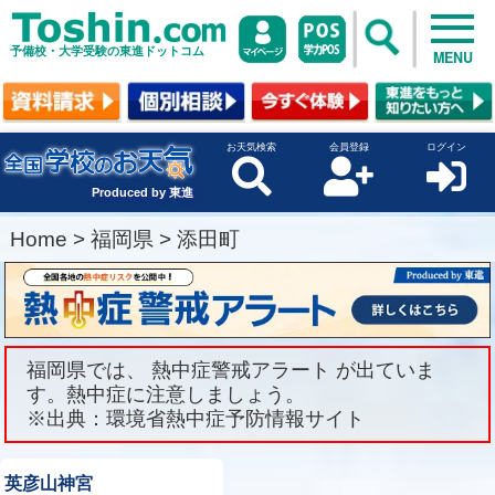
予備校・大学受験の東進ドットコム
MENU
お天気検索
会員登録
ログイン
Produced by 東進
Home
>
福岡県
>
添田町
福岡県では、 熱中症警戒アラート が出ていま
す。熱中症に注意しましょう。
※出典：環境省熱中症予防情報サイト
英彦山神宮