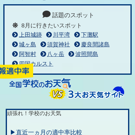
話題のスポット
8月に行きたいスポット
上田城跡
川平湾
下灘駅
城ヶ島
須賀神社
慶良間諸島
阿智村
八ヶ岳
波照間島
四国カルスト
頑張れ！学校のお天気
▶直近一ヵ月の適中率比較