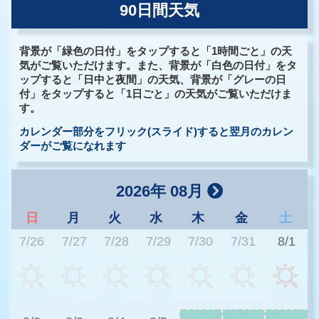
90日間天気
背景が「緑色の日付」をタップすると「1時間ごと」の天
気がご覧いただけます。また、背景が「白色の日付」をタ
ップすると「日中と夜間」の天気、背景が「グレーの日
付」をタップすると「1日ごと」の天気がご覧いただけま
す。
カレンダー部分をフリック(スライド)すると翌月のカレン
ダーがご覧になれます
2026年 08月
日
月
火
水
木
金
土
7/26
7/27
7/28
7/29
7/30
7/31
8/1
3