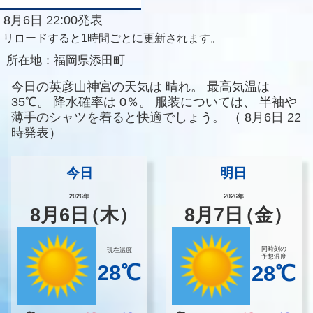
8月6日 22:00発表
リロードすると1時間ごとに更新されます。
所在地：
福岡県添田町
今日の英彦山神宮の天気は
晴れ。
最高気温は
35℃。
降水確率は
0％。
服装については、
半袖や
薄手のシャツを着ると快適でしょう。
（
8月6日 22
時発表）
今日
明日
2026年
2026年
8
月
6
日
（木）
8
月
7
日
（金）
同時刻の
現在温度
予想温度
28℃
28℃