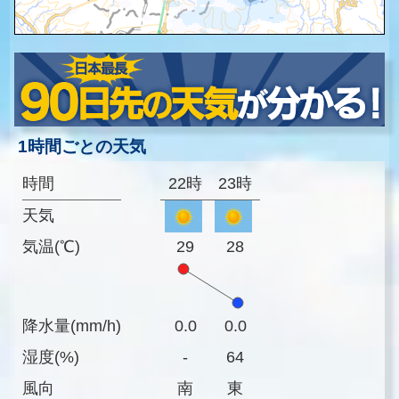
1時間ごとの天気
時間
22時
23時
天気
気温(℃)
29
28
降水量(mm/h)
0.0
0.0
湿度(%)
-
64
風向
南
東