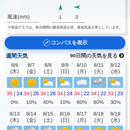
風速(m/s)
1
3
※気温グラフは、表示期間の最高気温を赤、最低気温を青としています。
コンパスを表示
週間天気
90日間の天気を見る
8/6
8/7
8/8
8/9
8/10
8/11
8/12
(木)
(金)
(土)
(日)
(月)
(火)
(水)
35
|
24
34
|
25
34
|
26
34
|
24
34
|
22
34
|
22
33
|
23
0%
10%
40%
10%
60%
60%
30%
8/13
8/14
8/15
8/16
8/17
8/18
8/19
(木)
(金)
(土)
(日)
(月)
(火)
(水)