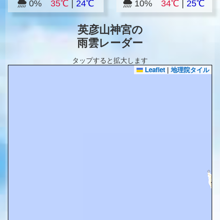
0%
35℃
|
24℃
10%
34℃
|
25℃
英彦山神宮の
雨雲レーダー
タップすると拡大します
Leaflet
|
地理院タイル