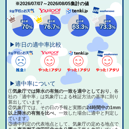
※2026/07/07～2026/08/05集計の値
適中率
適中率
適中率
適中率
70
76.7
63.3
73.3
%
%
%
%
▶昨日の適中率比較
▶適中率について
①
気象庁では降水の有無の一致を適中としており、
各
社の「適中率」は気象庁による検証方法の基準に則り
算出しています。
②気象庁では、その日の予報と実際の
24時間中の1mm
以上降水の有無を比べ、
一致した場合に適中と判定し
ています。
③適中判定の代表地点として、気象庁の定める地点で