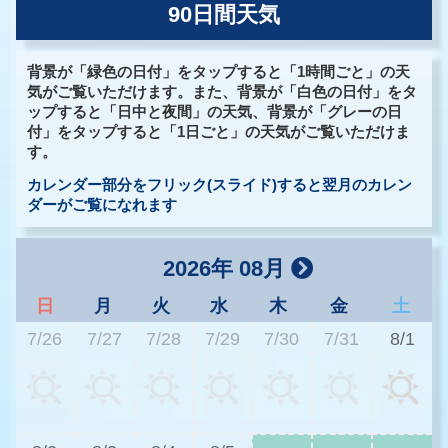
90日間天気
背景が「緑色の日付」をタップすると「1時間ごと」の天
気がご覧いただけます。また、背景が「白色の日付」をタ
ップすると「日中と夜間」の天気、背景が「グレーの日
付」をタップすると「1日ごと」の天気がご覧いただけま
す。
カレンダー部分をフリック(スライド)すると翌月のカレン
ダーがご覧になれます
2026年 08月
日
月
火
水
木
金
土
7/26
7/27
7/28
7/29
7/30
7/31
8/1
3