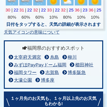
30
|
22
31
|
22
32
|
22
33
|
22
32
|
25
36
|
23
36
|
25
80%
60%
60%
10%
80%
10%
10%
日付をタップすると、天気の詳細が表示されます
天気アイコンの意味について
福岡県のおすすめスポット
太宰府天満宮
糸島
柳川
みずほPayPayドーム福岡
櫛田神社
福岡タワー
志賀島
博多阪急
大濠公園
博多座
１ヶ月先のお天気も、
１ヶ月以上先のお天気
もわかる!