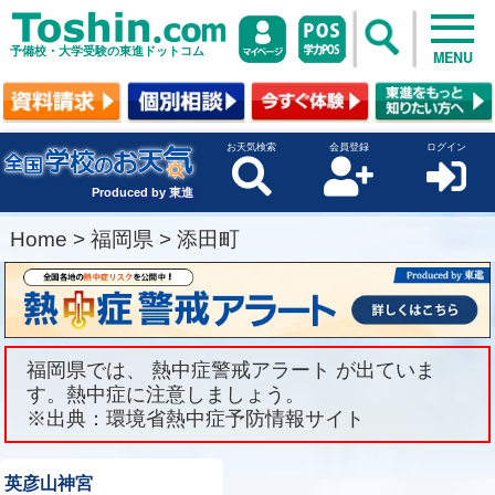
予備校・大学受験の東進ドットコム
MENU
お天気検索
会員登録
ログイン
Produced by 東進
Home
>
福岡県
>
添田町
福岡県では、 熱中症警戒アラート が出ていま
す。熱中症に注意しましょう。
※出典：環境省熱中症予防情報サイト
英彦山神宮