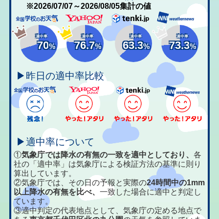
※2026/07/07～2026/08/05集計の値
適中率
適中率
適中率
適中率
70
76.7
63.3
73.3
%
%
%
%
▶昨日の適中率比較
▶適中率について
①
気象庁では降水の有無の一致を適中としており、
各
社の「適中率」は気象庁による検証方法の基準に則り
算出しています。
②気象庁では、その日の予報と実際の
24時間中の1mm
以上降水の有無を比べ、
一致した場合に適中と判定し
ています。
③適中判定の代表地点として、気象庁の定める地点で