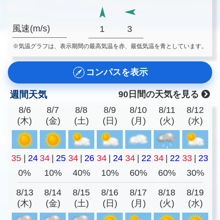
風速(m/s)
1
3
※気温グラフは、表示期間の最高気温を赤、最低気温を青としています。
コンパスを表示
週間天気
90日間の天気を見る
8/6
8/7
8/8
8/9
8/10
8/11
8/12
(木)
(金)
(土)
(日)
(月)
(火)
(水)
35
|
24
34
|
25
34
|
26
34
|
24
34
|
22
34
|
22
33
|
23
0%
10%
40%
10%
60%
60%
30%
8/13
8/14
8/15
8/16
8/17
8/18
8/19
(木)
(金)
(土)
(日)
(月)
(火)
(水)