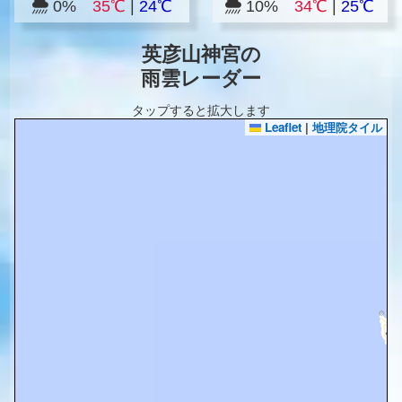
0%
35℃
|
24℃
10%
34℃
|
25℃
英彦山神宮の
雨雲レーダー
タップすると拡大します
Leaflet
|
地理院タイル