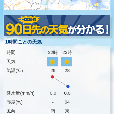
1時間ごとの天気
時間
22時
23時
天気
気温(℃)
29
28
降水量(mm/h)
0.0
0.0
湿度(%)
-
64
風向
南
東