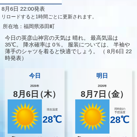
8月6日 22:00発表
リロードすると1時間ごとに更新されます。
所在地：
福岡県添田町
今日の英彦山神宮の天気は
晴れ。
最高気温は
35℃。
降水確率は
0％。
服装については、
半袖や
薄手のシャツを着ると快適でしょう。
（
8月6日 22
時発表）
今日
明日
2026年
2026年
8
月
6
日
（木）
8
月
7
日
（金）
同時刻の
現在温度
予想温度
28℃
28℃