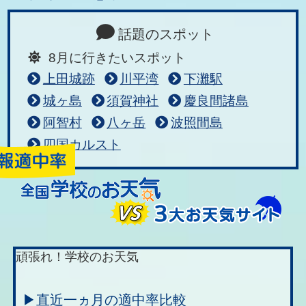
話題のスポット
8月に行きたいスポット
上田城跡
川平湾
下灘駅
城ヶ島
須賀神社
慶良間諸島
阿智村
八ヶ岳
波照間島
四国カルスト
頑張れ！学校のお天気
▶直近一ヵ月の適中率比較