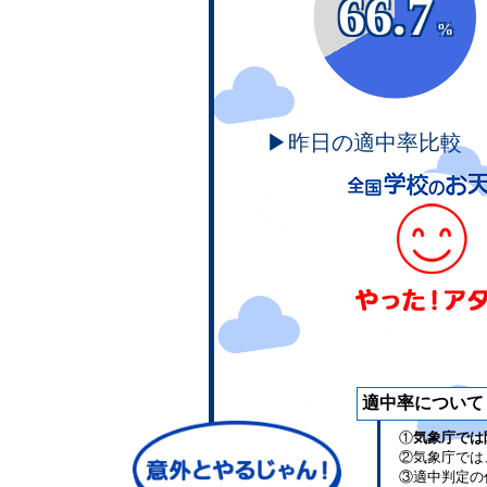
66.7
%
▶昨日の適中率比較
適中率について
①
気象庁では
②気象庁では
③適中判定の