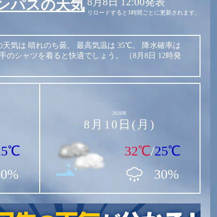
8月8日 12:00発表
ンパスの天気
リロードすると1時間ごとに更新されます。
の天気は
晴れのち曇。
最高気温は
35℃。
降水確率は
手のシャツを着ると快適でしょう。
（8月8日 12時発
2026年
8月10日(月)
25℃
32℃
/
25℃
20%
30%