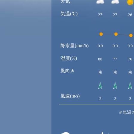
天気
気温(℃)
27
27
26
降水量(mm/h)
0.0
0.0
0.0
湿度(%)
80
77
76
風向き
南
南
南
風速(m/s)
2
2
2
※気温