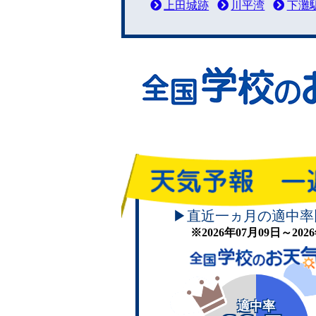
上田城跡
川平湾
下灘
▶直近一ヵ月の適中率
※2026年07月09日～20
適中率