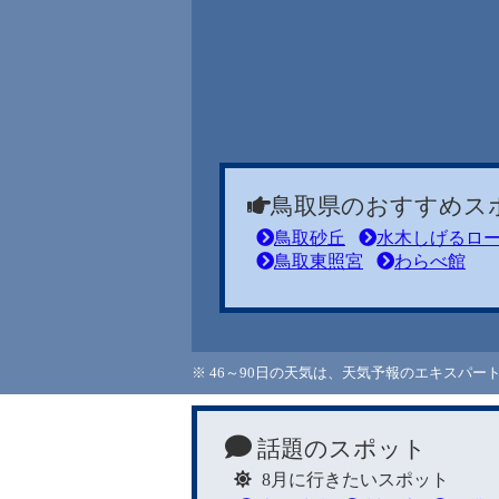
鳥取県のおすすめス
鳥取砂丘
水木しげるロ
鳥取東照宮
わらべ館
※ 46～90日の天気は、天気予報のエキスパ
話題のスポット
8月に行きたいスポット