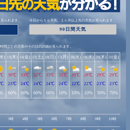
に見られます。
今日から１ヶ月先、１ヶ月以上先の天気が見られます。
90日間天気
1時間ごとの天気やその日の詳細が見られます。
(水)
(木)
(金)
(土)
(日)
(月)
(火)
(水)
(木)
(金)
13
14
15
16
17
18
19
20
21
9℃
30℃
33℃
32℃
33℃
32℃
29℃
28℃
29℃
29℃
3℃
23℃
24℃
24℃
24℃
24℃
22℃
22℃
23℃
23℃
%
60%
60%
60%
60%
10%
10%
10%
50%
70%
3時
4時
5時
6時
7時
8時
9時
10時
11