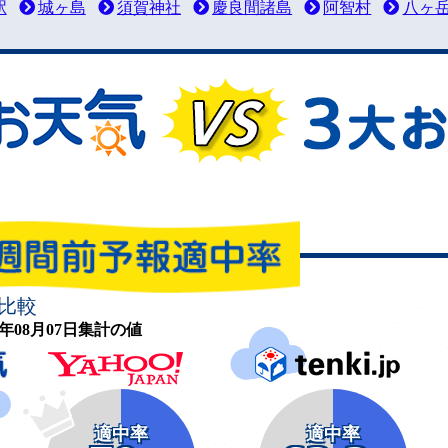
駅
城ヶ島
須賀神社
慶良間諸島
阿智村
八ヶ
比較
26年08月07日集計の値
適中率
適中率