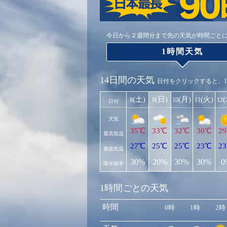
今日から２週間分まで先の天気が時間ごと
1時間天気
14日間の天気
日付をクリックすると、
(土)
(日)
(月)
(火)
8
9
10
11
12
日付
天気
35℃
33℃
32℃
30℃
2
最高気温
27℃
25℃
25℃
23℃
2
最低気温
30%
20%
30%
30%
0
降水確率
1時間ごとの天気
時間
0時
1時
2時