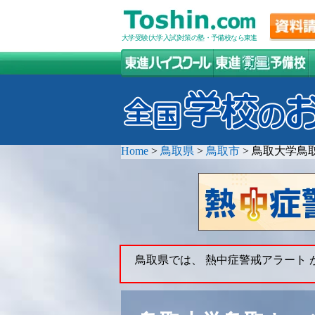
大学受験(大学入試)対策の塾・予備校なら東進
Home
>
鳥取県
>
鳥取市
>
鳥取大学鳥
鳥取県では、 熱中症警戒アラート