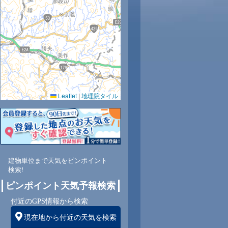
32
33
32
32
32
31
30
29
28
0.0
0.0
0.0
0.0
0.0
0.0
0.0
0.0
0.0
Leaflet
|
地理院タイル
80
76
74
72
73
74
77
83
86
北
北
北東
北東
北東
北東
北東
北東
北
建物単位まで天気をピンポイント
2
2
3
3
3
3
3
3
3
検索!
ピンポイント天気予報検索
付近のGPS情報から検索
現在地から付近の天気を検索