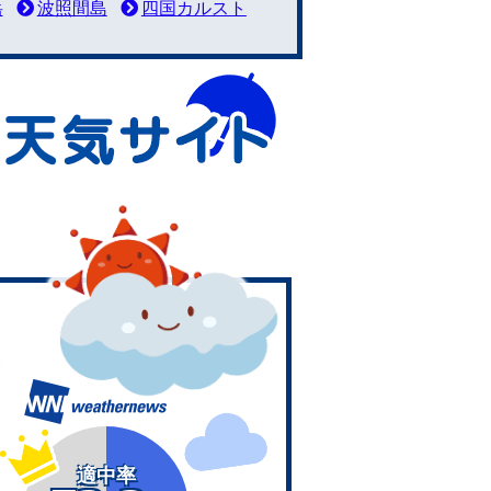
岳
波照間島
四国カルスト
適中率