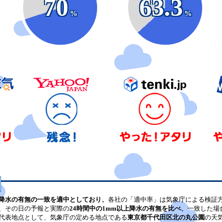
70
63.3
%
%
降水の有無の一致を適中としており、
各社の「適中率」は気象庁による検証
、その日の予報と実際の
24時間中の1mm以上降水の有無を比べ、
一致した場
代表地点として、気象庁の定める地点である
東京都千代田区北の丸公園
の天