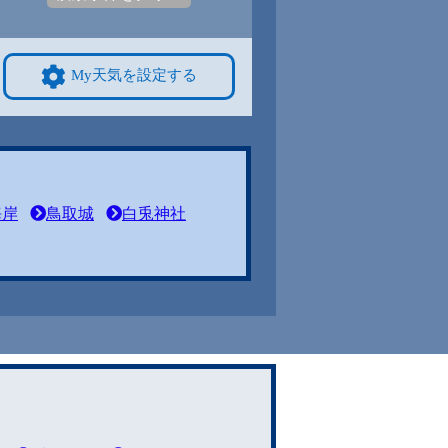
My天気を設定する
海岸
鳥取城
白兎神社