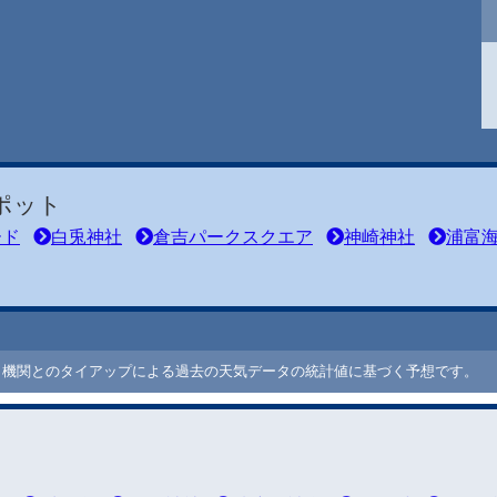
ポット
ード
白兎神社
倉吉パークスクエア
神崎神社
浦富
ート機関とのタイアップによる過去の天気データの統計値に基づく予想です。