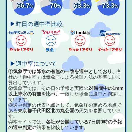
66.7
70
63.3
73.3
%
%
%
%
▶昨日の適中率比較
▶適中率について
①
気象庁では降水の有無の一致を適中としており、
各
社の「適中率」は気象庁による検証方法の基準に則り
算出しています。
②気象庁では、その日の予報と実際の
24時間中の1mm
以上降水の有無を比べ、
一致した場合に適中と判定し
ています。
③適中判定の代表地点として、気象庁の定める地点で
ある
東京都千代田区北の丸公園
の天気を参照していま
す。
④本サイトでは、
各社が公開している7日前0時の予報
の適中判定
の結果を比較しています。