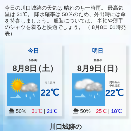
今日の川口城跡の天気は
晴れのち一時雨。
最高気
温は
31℃。
降水確率は
50％のため、外出時には傘
を持参しましょう。
服装については、
半袖や薄手
のシャツを着ると快適でしょう。
（
8月8日 01時発
表）
今日
明日
2026年
2026年
8
月
8
日
（土）
8
月
9
日
（日）
同時刻の
現在温度
予想温度
22℃
22℃
50%
31℃
|
21℃
50%
25℃
|
18℃
川口城跡の