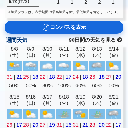
風速(m/s)
1
1
2
2
1
※気温グラフは、表示期間の最高気温を赤、最低気温を青としています。
コンパスを表示
週間天気
90日間の天気を見る
8/8
8/9
8/10
8/11
8/12
8/13
8/14
(土)
(日)
(月)
(火)
(水)
(木)
(金)
31
|
21
25
|
18
22
|
18
22
|
17
24
|
18
26
|
18
27
|
20
50%
50%
30%
100%
60%
60%
60%
8/15
8/16
8/17
8/18
8/19
8/20
8/21
(土)
(日)
(月)
(火)
(水)
(木)
(金)
26
|
17
28
|
20
27
|
19
31
|
16
31
|
21
28
|
20
22
|
17