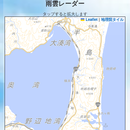
雨雲レーダー
タップすると拡大します
Leaflet
|
地理院タイル