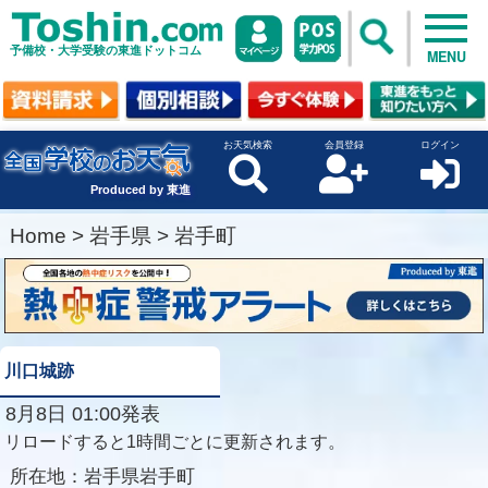
予備校・大学受験の東進ドットコム
MENU
お天気検索
会員登録
ログイン
Produced by 東進
Home
>
岩手県
>
岩手町
川口城跡
8月8日 01:00発表
リロードすると1時間ごとに更新されます。
所在地：
岩手県岩手町