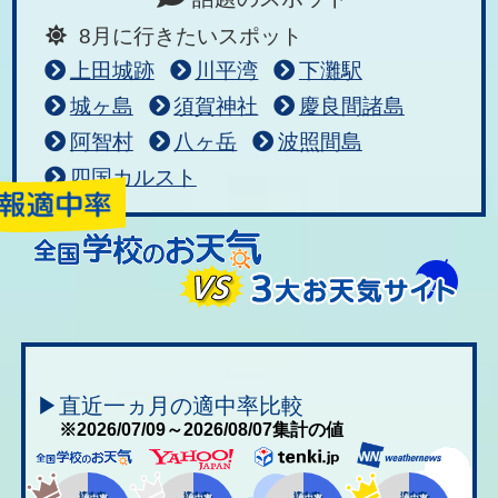
8月に行きたいスポット
上田城跡
川平湾
下灘駅
城ヶ島
須賀神社
慶良間諸島
阿智村
八ヶ岳
波照間島
四国カルスト
▶直近一ヵ月の適中率比較
※2026/07/09～2026/08/07集計の値
適中率
適中率
適中率
適中率