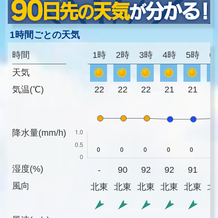
1時間ごとの天気
時間
1時
2時
3時
4時
5時
6
天気
気温(℃)
22
22
22
21
21
2
降水量(mm/h)
湿度(%)
-
90
92
92
91
8
風向
北東
北東
北東
北東
北東
北