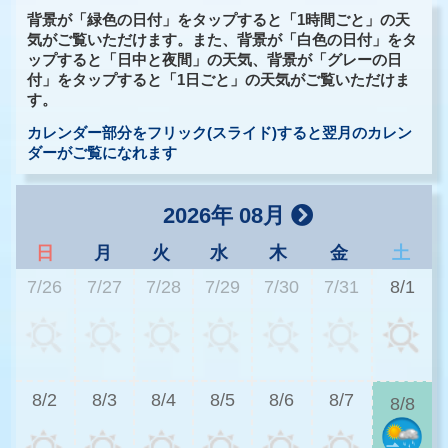
背景が「緑色の日付」をタップすると「1時間ごと」の天
気がご覧いただけます。また、背景が「白色の日付」をタ
ップすると「日中と夜間」の天気、背景が「グレーの日
付」をタップすると「1日ごと」の天気がご覧いただけま
す。
カレンダー部分をフリック(スライド)すると翌月のカレン
ダーがご覧になれます
2026年 08月
日
月
火
水
木
金
土
7/26
7/27
7/28
7/29
7/30
7/31
8/1
2
8/2
8/3
8/4
8/5
8/6
8/7
8/8