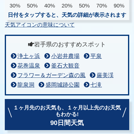
30%
50%
40%
20%
50%
70%
90%
日付をタップすると、天気の詳細が表示されます
天気アイコンの意味について
岩手県のおすすめスポット
浄土ヶ浜
小岩井農場
平泉
花巻温泉
釜石大観音
フラワー＆ガーデン森の風
厳美渓
龍泉洞
盛岡城跡公園
七滝
１ヶ月先のお天気も、
１ヶ月以上先のお天気
もわかる!
90日間天気