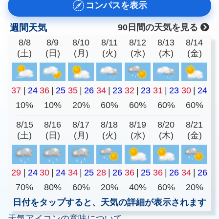
コンパスを表示
週間天気
90日間の天気を見る
8/8
8/9
8/10
8/11
8/12
8/13
8/14
(土)
(日)
(月)
(火)
(水)
(木)
(金)
37
|
24
36
|
25
35
|
26
34
|
23
32
|
23
31
|
23
30
|
24
10%
10%
20%
60%
60%
60%
60%
8/15
8/16
8/17
8/18
8/19
8/20
8/21
(土)
(日)
(月)
(火)
(水)
(木)
(金)
29
|
24
30
|
24
34
|
25
28
|
26
36
|
25
36
|
26
34
|
26
70%
80%
60%
20%
40%
60%
20%
日付をタップすると、天気の詳細が表示されます
天気アイコンの意味について