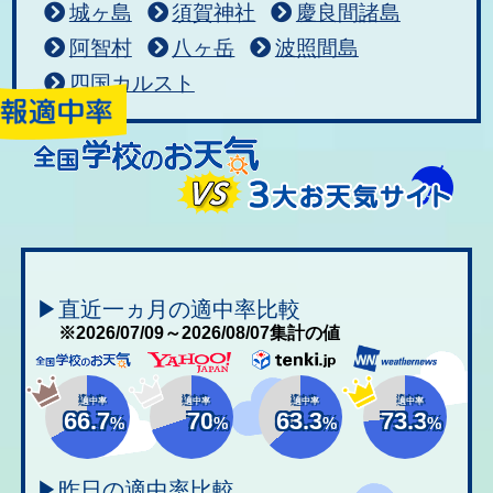
城ヶ島
須賀神社
慶良間諸島
阿智村
八ヶ岳
波照間島
四国カルスト
▶直近一ヵ月の適中率比較
※2026/07/09～2026/08/07集計の値
適中率
適中率
適中率
適中率
66.7
70
63.3
73.3
%
%
%
%
▶昨日の適中率比較