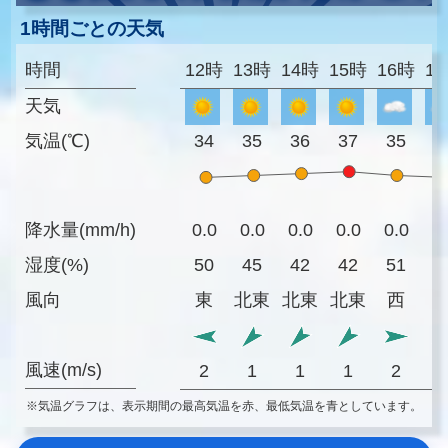
1時間ごとの天気
時間
12時
13時
14時
15時
16時
1
天気
気温(℃)
34
35
36
37
35
3
降水量(mm/h)
0.0
0.0
0.0
0.0
0.0
0
湿度(%)
50
45
42
42
51
6
風向
東
北東
北東
北東
西
風速(m/s)
2
1
1
1
2
※気温グラフは、表示期間の最高気温を赤、最低気温を青としています。