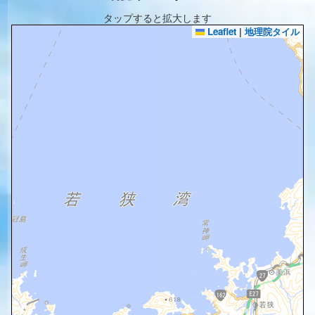
タップすると拡大します
Leaflet
|
地理院タイル