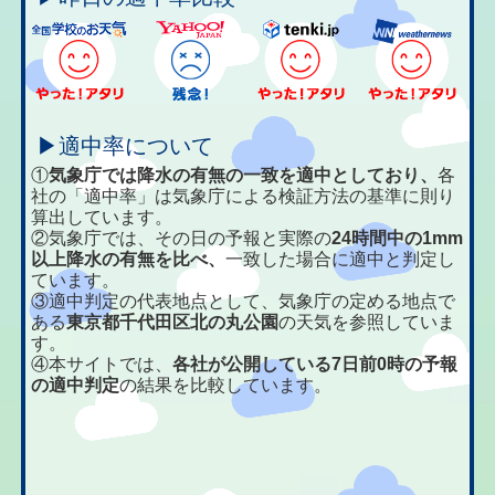
▶適中率について
①
気象庁では降水の有無の一致を適中としており、
各
社の「適中率」は気象庁による検証方法の基準に則り
算出しています。
②気象庁では、その日の予報と実際の
24時間中の1mm
以上降水の有無を比べ、
一致した場合に適中と判定し
ています。
③適中判定の代表地点として、気象庁の定める地点で
ある
東京都千代田区北の丸公園
の天気を参照していま
す。
④本サイトでは、
各社が公開している7日前0時の予報
の適中判定
の結果を比較しています。