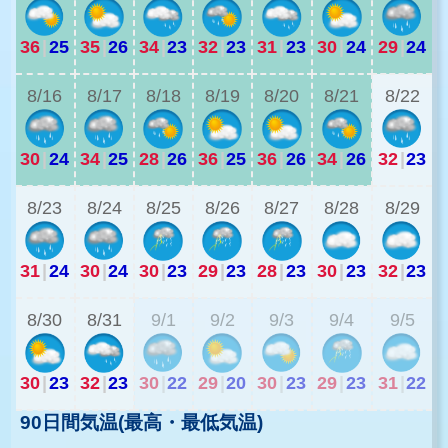
36
|
25
35
|
26
34
|
23
32
|
23
31
|
23
30
|
24
29
|
24
2
8/16
8/17
8/18
8/19
8/20
8/21
8/22
30
|
24
34
|
25
28
|
26
36
|
25
36
|
26
34
|
26
32
|
23
2
8/23
8/24
8/25
8/26
8/27
8/28
8/29
31
|
24
30
|
24
30
|
23
29
|
23
28
|
23
30
|
23
32
|
23
2
8/30
8/31
9/1
9/2
9/3
9/4
9/5
30
|
23
32
|
23
30
|
22
29
|
20
30
|
23
29
|
23
31
|
22
90日間気温(最高・最低気温)