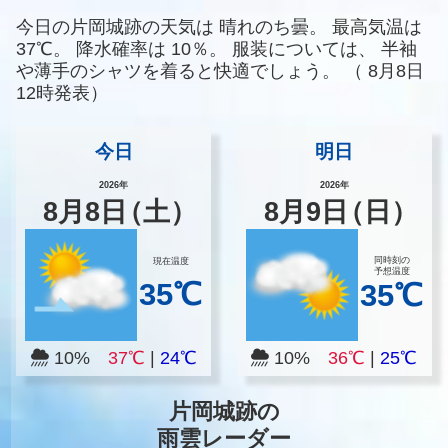
今日の片岡城跡の天気は
晴れのち曇。
最高気温は
37℃。
降水確率は
10％。
服装については、
半袖
や薄手のシャツを着ると快適でしょう。
（
8月8日
12時発表）
今日
明日
2026年
2026年
8
月
8
日
（土）
8
月
9
日
（日）
同時刻の
現在温度
予想温度
35℃
35℃
10%
37℃
|
24℃
10%
36℃
|
25℃
片岡城跡の
雨雲レーダー