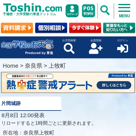
予備校・大学受験の東進ドットコム
MENU
お天気検索
会員登録
ログイン
Produced by 東進
Home
>
奈良県
>
上牧町
片岡城跡
8月8日 12:00発表
リロードすると1時間ごとに更新されます。
所在地：
奈良県上牧町