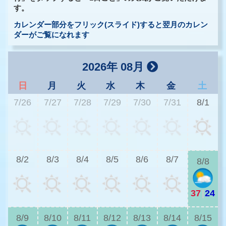
す。
カレンダー部分をフリック(スライド)すると翌月のカレン
ダーがご覧になれます
2026年 08月
日
月
火
水
木
金
土
7/26
7/27
7/28
7/29
7/30
7/31
8/1
3
8/2
8/3
8/4
8/5
8/6
8/7
8/8
37
|
24
3
8/9
8/10
8/11
8/12
8/13
8/14
8/15