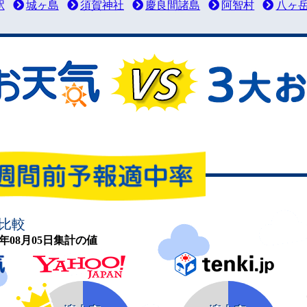
駅
城ヶ島
須賀神社
慶良間諸島
阿智村
八ヶ
比較
26年08月05日集計の値