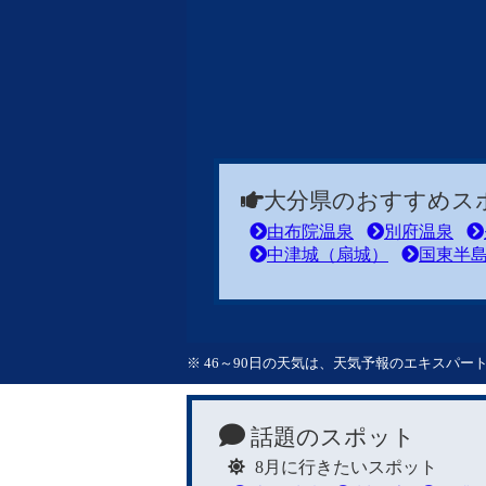
大分県のおすすめス
由布院温泉
別府温泉
中津城（扇城）
国東半
※ 46～90日の天気は、天気予報のエキスパ
話題のスポット
8月に行きたいスポット