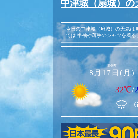
中津城（扇城）の
今日の中津城（扇城）の天気は
ては
半袖や薄手のシャツを着る
2026年
8月17日(月)
32℃
/