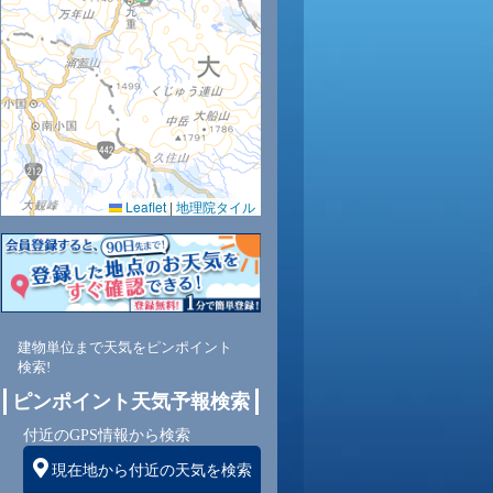
1
32
32
32
32
32
31
29
28
Leaflet
|
地理院タイル
3
60
56
58
59
60
65
69
74
南
東
東
東
東
東
東
東
東南
建物単位まで天気をピンポイント
検索!
4
5
4
4
4
4
4
4
ピンポイント天気予報検索
付近のGPS情報から検索
現在地から付近の天気を検索