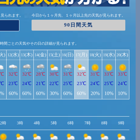
に見られます。
今日から１ヶ月先、１ヶ月以上先の天気が見られます。
90日間天気
1時間ごとの天気やその日の詳細が見られます。
(火)
(水)
(木)
(金)
(土)
(日)
(月)
(火)
(水)
(木)
12
13
14
15
16
17
18
19
20
2℃
32℃
32℃
28℃
30℃
31℃
32℃
31℃
33℃
33℃
2℃
23℃
24℃
21℃
22℃
25℃
23℃
24℃
25℃
24℃
0%
60%
60%
60%
30%
60%
60%
20%
10%
10%
2時
3時
4時
5時
6時
7時
8時
9時
10