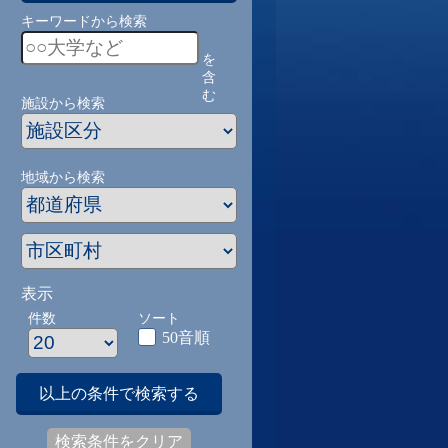
キーワードから検索
を
含
む
施設から検索
地域から検索
表示
件数
ソート
50音順
以上の条件で検索する
検索条件をクリア