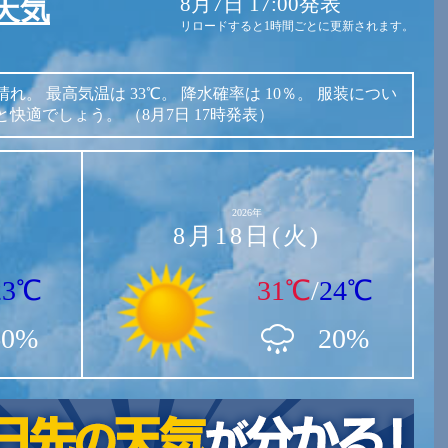
8月7日 17:00発表
天気
リロードすると1時間ごとに更新されます。
晴れ。
最高気温は
33℃。
降水確率は
10％。
服装につい
と快適でしょう。
（8月7日 17時発表）
2026年
8月18日(火)
23℃
31℃
/
24℃
60%
20%