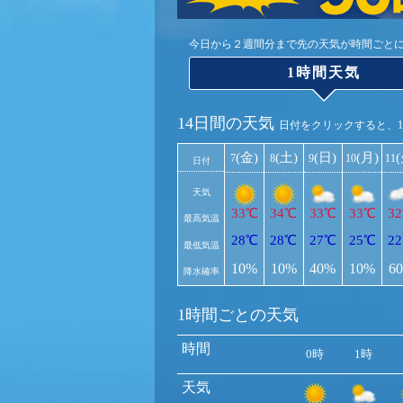
今日から２週間分まで先の天気が時間ごと
1時間天気
14日間の天気
日付をクリックすると、
(金)
(土)
(日)
(月)
7
8
9
10
11
日付
天気
33℃
34℃
33℃
33℃
3
最高気温
28℃
28℃
27℃
25℃
2
最低気温
10%
10%
40%
10%
6
降水確率
1時間ごとの天気
時間
0時
1時
天気