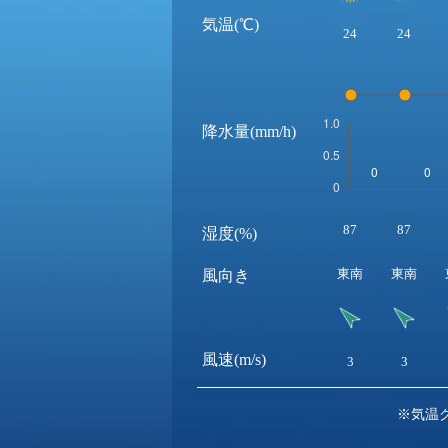
気温(℃)
24
24
降水量(mm/h)
87
87
湿度(%)
東南
東南
風向き
風速(m/s)
3
3
※気温