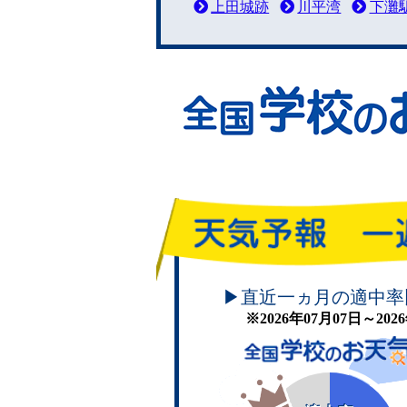
上田城跡
川平湾
下灘
頑張れ！学校のお天気
▶直近一ヵ月の適中率
※2026年07月07日～20