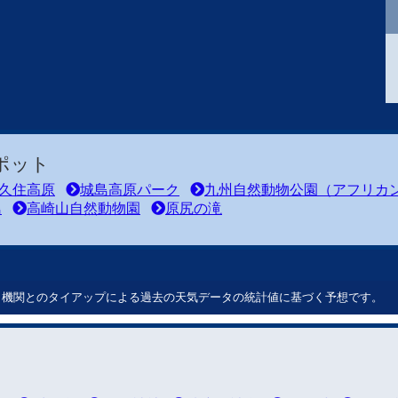
ポット
久住高原
城島高原パーク
九州自然動物公園（アフリカ
島
高崎山自然動物園
原尻の滝
ート機関とのタイアップによる過去の天気データの統計値に基づく予想です。