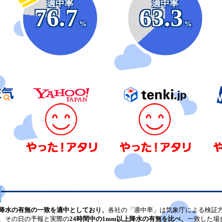
適中率
適中率
76.7
63.3
%
%
降水の有無の一致を適中としており、
各社の「適中率」は気象庁による検証
、その日の予報と実際の
24時間中の1mm以上降水の有無を比べ、
一致した場