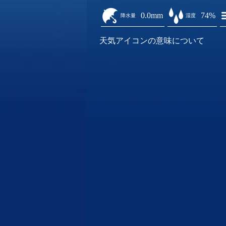
0.0mm
74%
降水量
湿度
天気アイコンの意味について