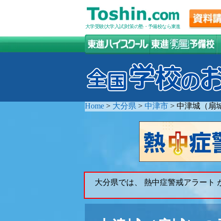
大学受験(大学入試)対策の塾・予備校なら東進
Home
>
大分県
>
中津市
>
中津城（扇
大分県では、 熱中症警戒アラート