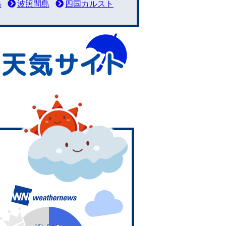
岳
波照間島
四国カルスト