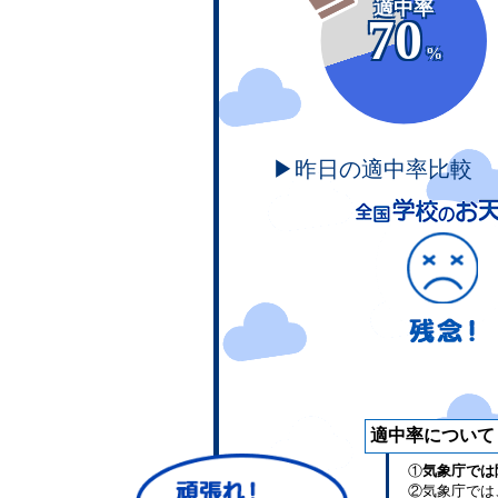
適中率
70
%
▶昨日の適中率比較
適中率について
①
気象庁では
②気象庁では