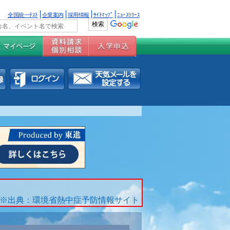
全国統一ﾃｽﾄ
企業案内
採用情報
ｻｲﾄﾏｯﾌﾟ
ﾆｭｰｽﾘﾘｰｽ
※出典：環境省熱中症予防情報サイト