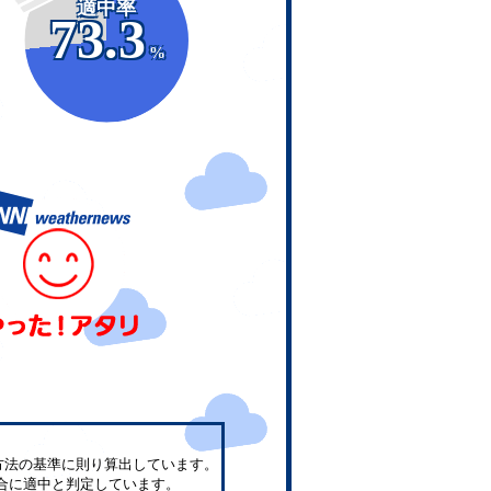
適中率
73.3
%
方法の基準に則り算出しています。
合に適中と判定しています。