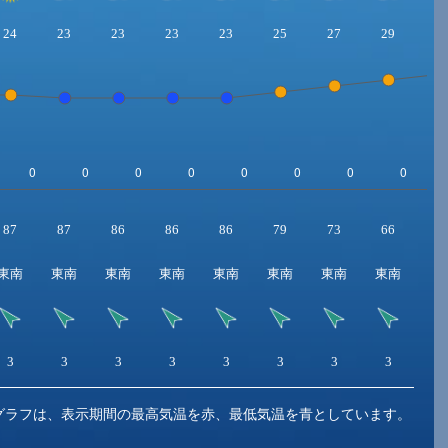
24
23
23
23
23
25
27
29
3
87
87
86
86
86
79
73
66
6
東南
東南
東南
東南
東南
東南
東南
東南
東
3
3
3
3
3
3
3
3
4
グラフは、表示期間の最高気温を赤、最低気温を青としています。