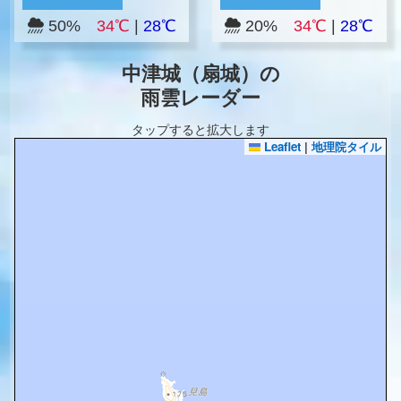
50%
34℃
|
28℃
20%
34℃
|
28℃
中津城（扇城）の
雨雲レーダー
タップすると拡大します
Leaflet
|
地理院タイル