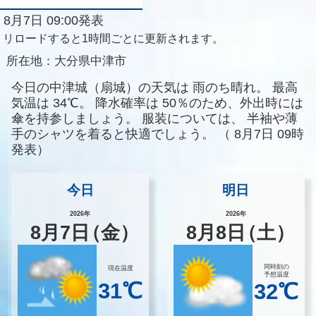
8月7日 09:00発表
リロードすると1時間ごとに更新されます。
所在地：
大分県中津市
今日の中津城（扇城）の天気は
雨のち晴れ。
最高
気温は
34℃。
降水確率は
50％のため、外出時には
傘を持参しましょう。
服装については、
半袖や薄
手のシャツを着ると快適でしょう。
（
8月7日 09時
発表）
今日
明日
2026年
2026年
8
月
7
日
（金）
8
月
8
日
（土）
同時刻の
現在温度
予想温度
31℃
32℃