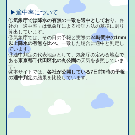
▶適中率について
①
気象庁では降水の有無の一致を適中としており、
各
社の「適中率」は気象庁による検証方法の基準に則り
算出しています。
②気象庁では、その日の予報と実際の
24時間中の1mm
以上降水の有無を比べ、
一致した場合に適中と判定し
ています。
③適中判定の代表地点として、気象庁の定める地点で
ある
東京都千代田区北の丸公園
の天気を参照していま
す。
④本サイトでは、
各社が公開している7日前0時の予報
の適中判定
の結果を比較しています。