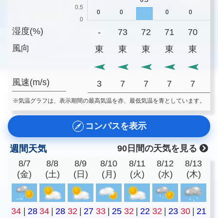
湿度(%)
-
73
72
71
70
6
風向
東
東
東
東
東
風速(m/s)
3
7
7
7
7
※気温グラフは、表示期間の最高気温を赤、最低気温を青としています。
コンパスを表示
週間天気
90日間の天気を見る
8/7
8/8
8/9
8/10
8/11
8/12
8/13
(金)
(土)
(日)
(月)
(火)
(水)
(木)
34
|
28
34
|
28
32
|
27
33
|
25
32
|
22
32
|
23
30
|
21