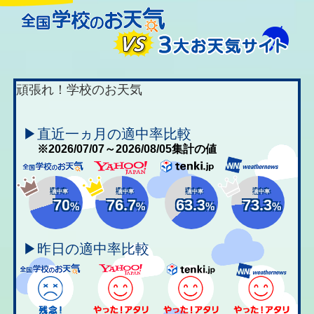
頑張れ！学校のお天気
▶直近一ヵ月の適中率比較
※2026/07/07～2026/08/05集計の値
適中率
適中率
適中率
適中率
70
76.7
63.3
73.3
%
%
%
%
▶昨日の適中率比較