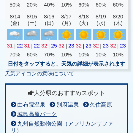
50%
20%
40%
10%
60%
60%
60%
8/14
8/15
8/16
8/17
8/18
8/19
8/20
(金)
(土)
(日)
(月)
(火)
(水)
(木)
31
|
22
31
|
22
32
|
25
32
|
23
32
|
23
32
|
23
32
|
23
70%
60%
70%
10%
10%
10%
10%
日付をタップすると、天気の詳細が表示されます
天気アイコンの意味について
大分県のおすすめスポット
由布院温泉
別府温泉
久住高原
城島高原パーク
九州自然動物公園（アフリカンサファ
リ）