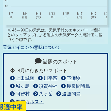
※ 46～90日の天気は、天気予報のエキスパート機関
とのタイアップによる過去の天気データの統計値に基
づく予想です。
天気アイコンの意味について
話題のスポット
8月に行きたいスポット
上田城跡
川平湾
下灘駅
城ヶ島
須賀神社
慶良間諸島
阿智村
八ヶ岳
波照間島
四国カルスト