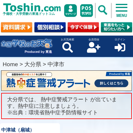
予備校・大学受験の東進ドットコム
MENU
お天気検索
会員登録
ログイン
Produced by 東進
Home
>
大分県
>
中津市
大分県では、 熱中症警戒アラート が出ていま
す。熱中症に注意しましょう。
※出典：環境省熱中症予防情報サイト
中津城（扇城）