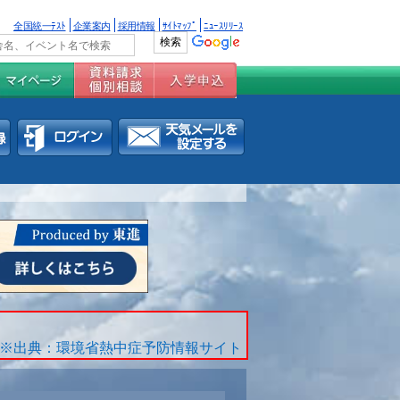
全国統一ﾃｽﾄ
企業案内
採用情報
ｻｲﾄﾏｯﾌﾟ
ﾆｭｰｽﾘﾘｰｽ
※出典：環境省熱中症予防情報サイト