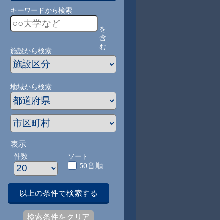
キーワードから検索
を
含
む
施設から検索
地域から検索
表示
件数
ソート
50音順
以上の条件で検索する
検索条件をクリア