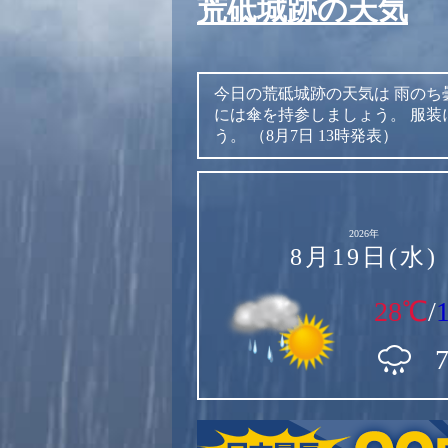
荒砥城跡の天気
今日の荒砥城跡の天気は
雨のち
には傘を持参しましょう。
服装
う。
（8月7日 13時発表）
2026年
8月19日(水)
28℃
/