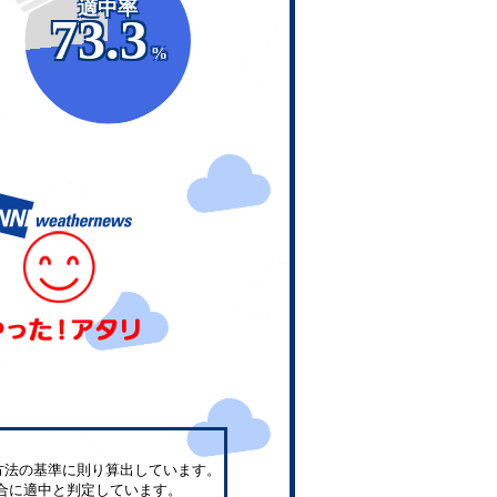
適中率
73.3
%
方法の基準に則り算出しています。
合に適中と判定しています。