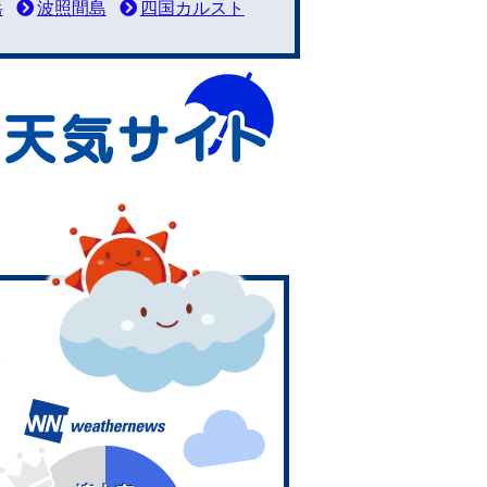
岳
波照間島
四国カルスト