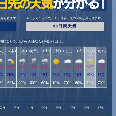
に見られます。
今日から１ヶ月先、１ヶ月以上先の天気が見られます。
90日間天気
1時間ごとの天気やその日の詳細が見られます。
(火)
(水)
(木)
(金)
(土)
(日)
(月)
(火)
(水)
(木)
12
13
14
15
16
17
18
19
20
8℃
29℃
27℃
28℃
31℃
31℃
28℃
28℃
28℃
28℃
8℃
20℃
23℃
20℃
19℃
22℃
19℃
18℃
19℃
18℃
0%
80%
80%
60%
60%
10%
70%
80%
70%
70%
2時
3時
4時
5時
6時
7時
8時
9時
10