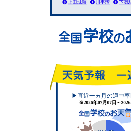
上田城跡
川平湾
下灘
頑張れ！学校のお天気
▶直近一ヵ月の適中率
※2026年07月07日～20