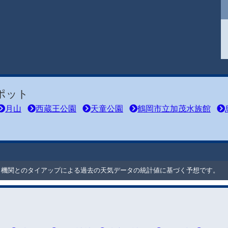
ポット
月山
西蔵王公園
天童公園
鶴岡市立加茂水族館
ート機関とのタイアップによる過去の天気データの統計値に基づく予想です。