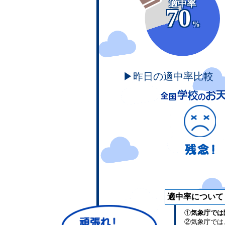
適中率
70
%
▶昨日の適中率比較
適中率について
①
気象庁では
②気象庁では