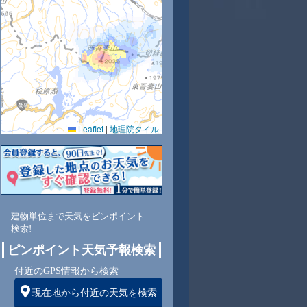
6
27
28
28
27
27
25
24
23
Leaflet
|
地理院タイル
5
69
62
66
69
72
78
84
90
東
東
東
東
東
東
東
東
東
建物単位まで天気をピンポイント
検索!
ピンポイント天気予報検索
1
1
2
2
3
2
2
2
付近のGPS情報から検索
現在地から付近の天気を検索