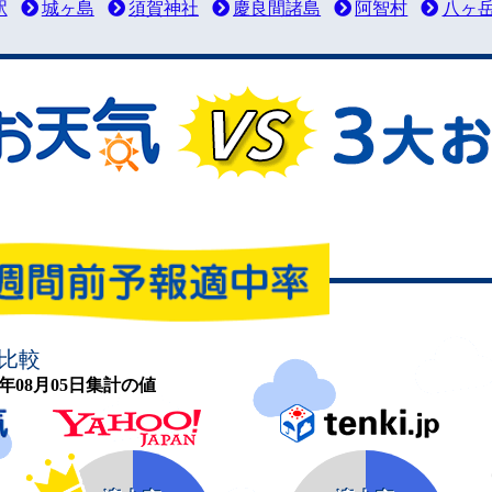
駅
城ヶ島
須賀神社
慶良間諸島
阿智村
八ヶ
比較
26年08月05日集計の値