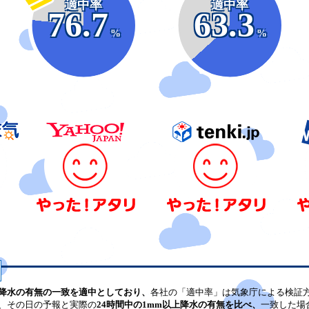
適中率
適中率
76.7
63.3
%
%
降水の有無の一致を適中としており、
各社の「適中率」は気象庁による検証
、その日の予報と実際の
24時間中の1mm以上降水の有無を比べ、
一致した場