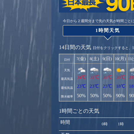
今日から２週間分まで先の天気が時間ごと
1時間天気
14日間の天気
日付をクリックすると、
(金)
(土)
(日)
(月)
7
8
9
10
11
日付
天気
34℃
31℃
30℃
30℃
2
最高気温
23℃
23℃
23℃
18℃
1
最低気温
50%
50%
50%
90%
9
降水確率
1時間ごとの天気
時間
0時
1時