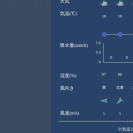
天気
気温(℃)
19
19
降水量(mm/h)
97
98
湿度(%)
東
北東
風向き
風速(m/s)
1
1
※気温