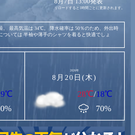
8月7日 13:00発表
リロードすると1時間ごとに更新されます。
曇。
最高気温は
34℃。
降水確率は
50％のため、外出時
については
半袖や薄手のシャツを着ると快適でしょ
2026年
8月20日(木)
19℃
28℃
/
18℃
70%
70%