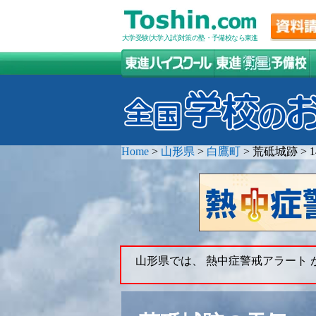
大学受験(大学入試)対策の塾・予備校なら東進
Home
>
山形県
>
白鷹町
>
荒砥城跡
>
山形県では、 熱中症警戒アラート