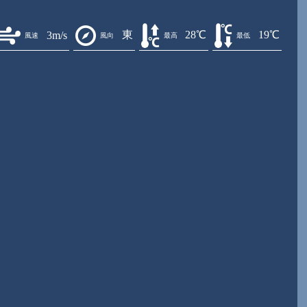
東
28℃
19℃
3m/s
風速
風向
最高
最低