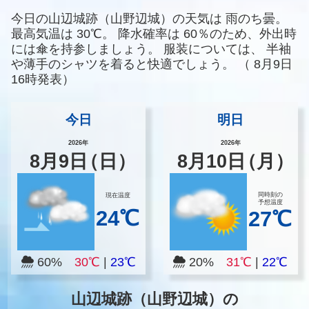
今日の山辺城跡（山野辺城）の天気は
雨のち曇。
最高気温は
30℃。
降水確率は
60％のため、外出時
には傘を持参しましょう。
服装については、
半袖
や薄手のシャツを着ると快適でしょう。
（
8月9日
16時発表）
今日
明日
2026年
2026年
8
月
9
日
（日）
8
月
10
日
（月）
同時刻の
現在温度
予想温度
24℃
27℃
60%
30℃
|
23℃
20%
31℃
|
22℃
山辺城跡（山野辺城）の