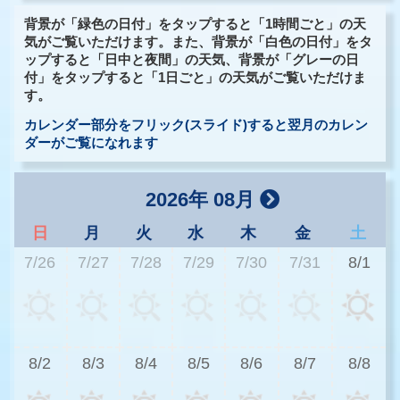
背景が「緑色の日付」をタップすると「1時間ごと」の天
気がご覧いただけます。また、背景が「白色の日付」をタ
ップすると「日中と夜間」の天気、背景が「グレーの日
付」をタップすると「1日ごと」の天気がご覧いただけま
す。
カレンダー部分をフリック(スライド)すると翌月のカレン
ダーがご覧になれます
2026年 08月
日
月
火
水
木
金
土
7/26
7/27
7/28
7/29
7/30
7/31
8/1
3
8/2
8/3
8/4
8/5
8/6
8/7
8/8