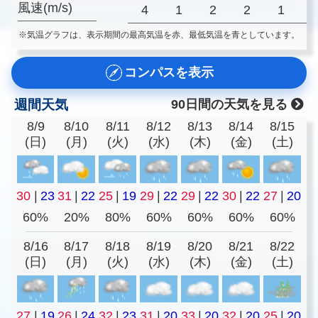
風速(m/s)
4
1
2
2
1
※気温グラフは、表示期間の最高気温を赤、最低気温を青としています。
コンパスを表示
週間天気
90日間の天気を見る
8/9
8/10
8/11
8/12
8/13
8/14
8/15
(日)
(月)
(火)
(水)
(木)
(金)
(土)
30
|
23
31
|
22
25
|
19
29
|
22
29
|
22
30
|
22
27
|
20
60%
20%
80%
60%
60%
60%
60%
8/16
8/17
8/18
8/19
8/20
8/21
8/22
(日)
(月)
(火)
(水)
(木)
(金)
(土)
27
|
19
26
|
24
32
|
23
31
|
20
33
|
20
32
|
20
25
|
20