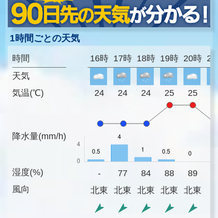
1時間ごとの天気
時間
16時
17時
18時
19時
20時
2
天気
気温(℃)
24
24
24
25
25
2
降水量(mm/h)
湿度(%)
-
77
84
88
89
9
風向
北東
北東
北東
北東
北東