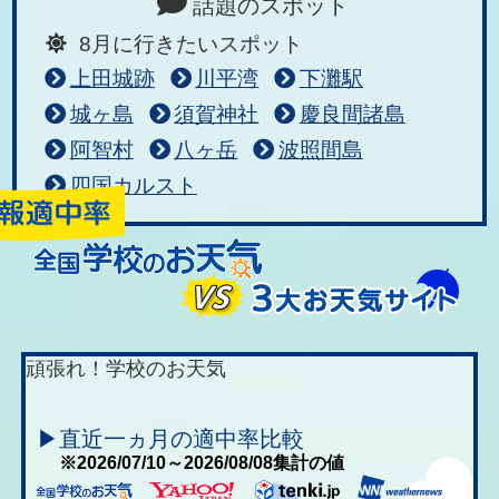
話題のスポット
8月に行きたいスポット
上田城跡
川平湾
下灘駅
城ヶ島
須賀神社
慶良間諸島
阿智村
八ヶ岳
波照間島
四国カルスト
頑張れ！学校のお天気
▶直近一ヵ月の適中率比較
※2026/07/10～2026/08/08集計の値