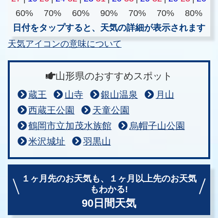
60%
70%
60%
90%
70%
70%
80%
日付をタップすると、天気の詳細が表示されます
天気アイコンの意味について
山形県のおすすめスポット
蔵王
山寺
銀山温泉
月山
西蔵王公園
天童公園
鶴岡市立加茂水族館
烏帽子山公園
米沢城址
羽黒山
１ヶ月先のお天気も、
１ヶ月以上先のお天気
もわかる!
90日間天気