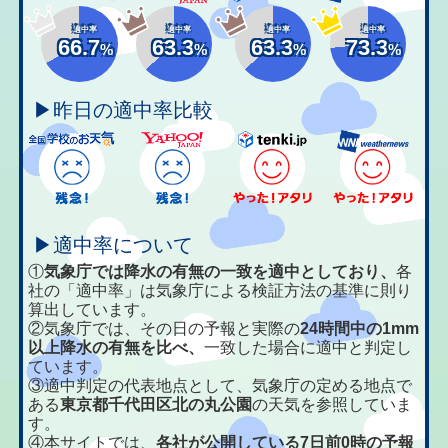
適中率
適中率
適中率
適中率
66.7
63.3
63.3
73.3
%
%
%
%
▶昨日の適中率比較
▶適中率について
①
気象庁では降水の有無の一致を適中としており、
各
社の「適中率」は気象庁による検証方法の基準に則り
算出しています。
②気象庁では、その日の予報と実際の
24時間中の1mm
以上降水の有無を比べ、
一致した場合に適中と判定し
ています。
③適中判定の代表地点として、気象庁の定める地点で
ある
東京都千代田区北の丸公園
の天気を参照していま
す。
④本サイトでは、
各社が公開している7日前0時の予報