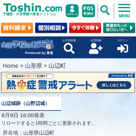
予備校・大学受験の東進ドットコム
MENU
お天気検索
会員登録
ログイン
Produced by 東進
Home
>
山形県
>
山辺町
山辺城跡（山野辺城）
8月9日 16:00発表
リロードすると1時間ごとに更新されます。
所在地：
山形県山辺町