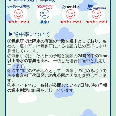
▶適中率について
①
気象庁では降水の有無の一致を適中としており、
各
社の「適中率」は気象庁による検証方法の基準に則り
算出しています。
②気象庁では、その日の予報と実際の
24時間中の1mm
以上降水の有無を比べ、
一致した場合に適中と判定し
ています。
③適中判定の代表地点として、気象庁の定める地点で
ある
東京都千代田区北の丸公園
の天気を参照していま
す。
④本サイトでは、
各社が公開している7日前0時の予報
の適中判定
の結果を比較しています。