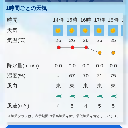
1時間ごとの天気
時間
14時
15時
16時
17時
18時
1
天気
気温(℃)
26
26
26
25
25
2
降水量(mm/h)
0.0
0.0
0.0
0.0
0.0
0
湿度(%)
-
67
70
71
75
8
風向
東
東
東
東
東
風速(m/s)
4
5
4
5
5
※気温グラフは、表示期間の最高気温を赤、最低気温を青としています。