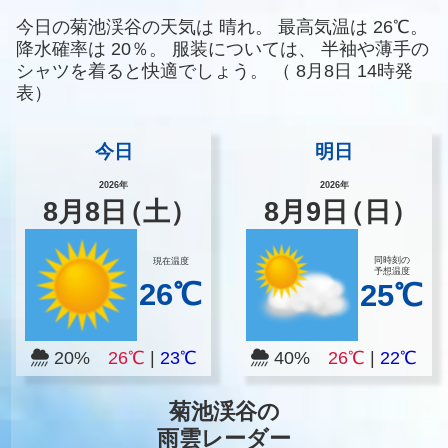
今日の菊池渓谷の天気は
晴れ。
最高気温は
26℃。
降水確率は
20％。
服装については、
半袖や薄手の
シャツを着ると快適でしょう。
（
8月8日 14時発
表）
今日
明日
2026年
2026年
8
月
8
日
（土）
8
月
9
日
（日）
同時刻の
現在温度
予想温度
26℃
25℃
20%
26℃
|
23℃
40%
26℃
|
22℃
菊池渓谷の
雨雲レーダー