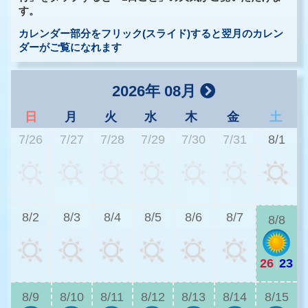
す。
カレンダー部分をフリック(スライド)すると翌月のカレン
ダーがご覧になれます
2026年 08月
日
月
火
水
木
金
土
7/26
7/27
7/28
7/29
7/30
7/31
8/1
3
8/2
8/3
8/4
8/5
8/6
8/7
8/8
26
|
23
3
8/9
8/10
8/11
8/12
8/13
8/14
8/15