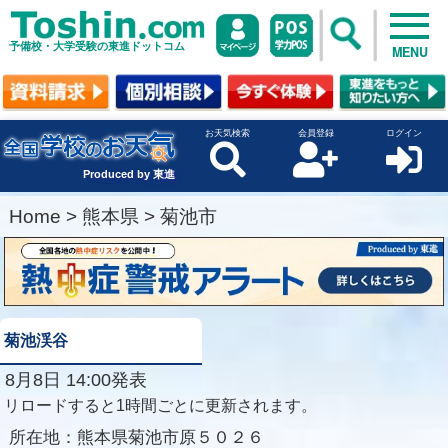
予備校・大学受験の東進ドットコム
MENU
お天気検索
会員登録
ログイン
Produced by 東進
Home
>
熊本県
>
菊池市
菊池渓谷
8月8日 14:00発表
リロードすると1時間ごとに更新されます。
所在地：
熊本県菊池市原５０２６