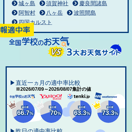
城ヶ島
須賀神社
慶良間諸島
阿智村
八ヶ岳
波照間島
四国カルスト
▶直近一ヵ月の適中率比較
※2026/07/09～2026/08/07集計の値
適中率
適中率
適中率
適中率
66.7
70
63.3
73.3
%
%
%
%
▶昨日の適中率比較