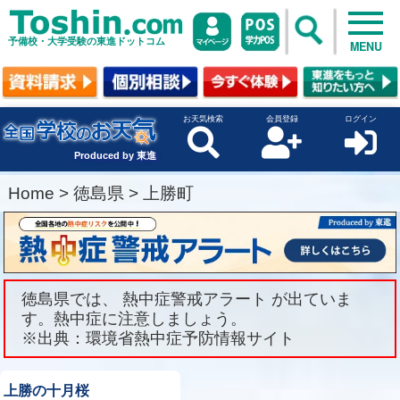
予備校・大学受験の東進ドットコム
MENU
お天気検索
会員登録
ログイン
Produced by 東進
Home
>
徳島県
>
上勝町
徳島県では、 熱中症警戒アラート が出ていま
す。熱中症に注意しましょう。
※出典：環境省熱中症予防情報サイト
上勝の十月桜