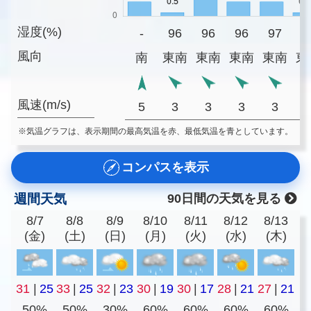
湿度(%)
-
96
96
96
97
9
風向
南
東南
東南
東南
東南
東
風速(m/s)
5
3
3
3
3
※気温グラフは、表示期間の最高気温を赤、最低気温を青としています。
コンパスを表示
週間天気
90日間の天気を見る
8/7
8/8
8/9
8/10
8/11
8/12
8/13
(金)
(土)
(日)
(月)
(火)
(水)
(木)
31
|
25
33
|
25
32
|
23
30
|
19
30
|
17
28
|
21
27
|
21
50%
50%
30%
60%
60%
60%
60%