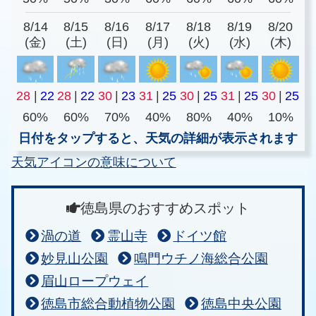
8/14
8/15
8/16
8/17
8/18
8/19
8/20
(金)
(土)
(日)
(月)
(火)
(水)
(木)
28
|
22
28
|
22
30
|
23
31
|
25
30
|
25
31
|
25
30
|
25
60%
60%
70%
40%
80%
40%
10%
日付をタップすると、天気の詳細が表示されます
天気アイコンの意味について
徳島県のおすすめスポット
渦の道
霊山寺
ドイツ館
妙見山公園
鳴門ウチノ海総合公園
眉山ロープウェイ
徳島市総合動植物公園
徳島中央公園