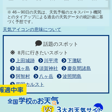
※ 46～90日の天気は、天気予報のエキスパート機関
とのタイアップによる過去の天気データの統計値に基
づく予想です。
天気アイコンの意味について
話題のスポット
8月に行きたいスポット
上田城跡
川平湾
下灘駅
城ヶ島
須賀神社
慶良間諸島
阿智村
八ヶ岳
波照間島
四国カルスト