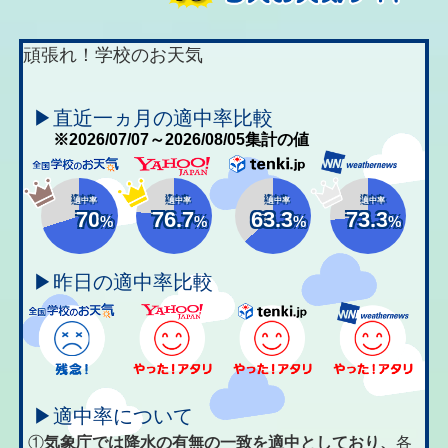
頑張れ！学校のお天気
▶直近一ヵ月の適中率比較
※2026/07/07～2026/08/05集計の値
適中率
適中率
適中率
適中率
70
76.7
63.3
73.3
%
%
%
%
▶昨日の適中率比較
▶適中率について
①
気象庁では降水の有無の一致を適中としており、
各