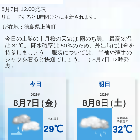
8月7日 12:00発表
リロードすると1時間ごとに更新されます。
所在地：
徳島県上勝町
今日の上勝の十月桜の天気は
雨のち曇。
最高気温
は
31℃。
降水確率は
50％のため、外出時には傘を
持参しましょう。
服装については、
半袖や薄手の
シャツを着ると快適でしょう。
（
8月7日 12時発
表）
今日
明日
2026年
2026年
8
月
7
日
（金）
8
月
8
日
（土）
同時刻の
現在温度
予想温度
29℃
32℃