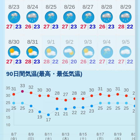
8/23
8/24
8/25
8/26
8/27
8/28
8/29
27
|
23
26
|
23
27
|
23
27
|
23
27
|
23
26
|
23
28
|
22
2
8/30
8/31
9/1
9/2
9/3
9/4
9/5
27
|
23
28
|
23
28
|
22
26
|
20
26
|
22
27
|
22
27
|
22
90日間気温(最高・最低気温)