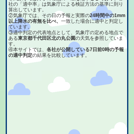
社の「適中率」は気象庁による検証方法の基準に則り
算出しています。
②気象庁では、その日の予報と実際の
24時間中の1mm
以上降水の有無を比べ、
一致した場合に適中と判定し
ています。
③適中判定の代表地点として、気象庁の定める地点で
ある
東京都千代田区北の丸公園
の天気を参照していま
す。
④本サイトでは、
各社が公開している7日前0時の予報
の適中判定
の結果を比較しています。