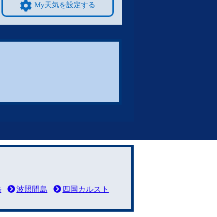
My天気を設定する
岳
波照間島
四国カルスト