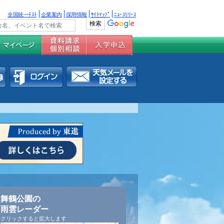
全国統一ﾃｽﾄ
企業案内
採用情報
ｻｲﾄﾏｯﾌﾟ
ﾆｭｰｽﾘﾘｰｽ
舞鶴公園の
雨雲レーダー
クリックすると拡大します