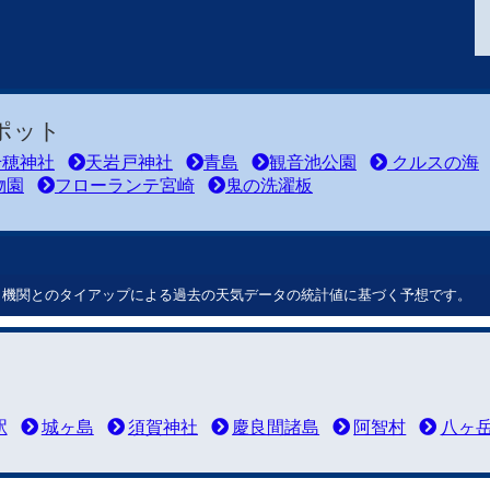
ポット
穂神社
天岩戸神社
青島
観音池公園
クルスの海
物園
フローランテ宮崎
鬼の洗濯板
ート機関とのタイアップによる過去の天気データの統計値に基づく予想です。
駅
城ヶ島
須賀神社
慶良間諸島
阿智村
八ヶ