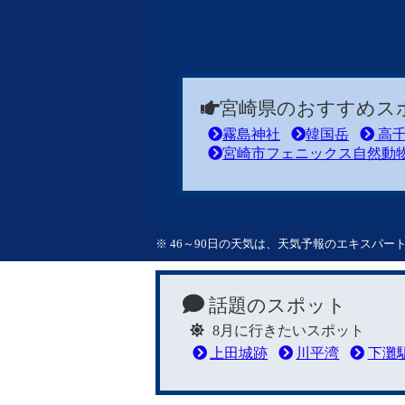
宮崎県のおすすめス
霧島神社
韓国岳
高千
宮崎市フェニックス自然動
※ 46～90日の天気は、天気予報のエキスパ
話題のスポット
8月に行きたいスポット
上田城跡
川平湾
下灘