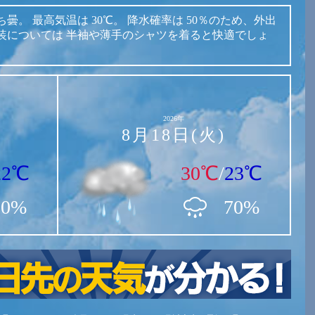
ち曇。
最高気温は
30℃。
降水確率は
50％のため、外出
装については
半袖や薄手のシャツを着ると快適でしょ
2026年
8月18日(火)
22℃
30℃
/
23℃
30%
70%