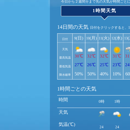
今日から２週間分まで先の天気が時間ごと
1時間天気
14日間の天気
日付をクリックすると、
(日)
(月)
(火)
(水)
9
10
11
12
13
日付
天気
30℃
32℃
32℃
31℃
3
最高気温
27℃
26℃
25℃
23℃
2
最低気温
50%
50%
40%
10%
6
降水確率
1時間ごとの天気
時間
0時
1時
天気
気温(℃)
24
24