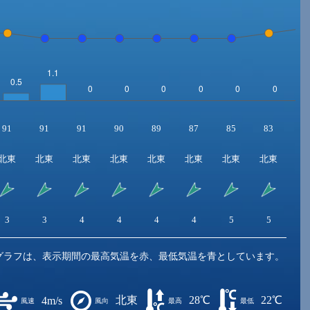
91
91
91
90
89
87
85
83
8
北東
北東
北東
北東
北東
北東
北東
北東
北
3
3
4
4
4
4
5
5
5
グラフは、表示期間の最高気温を赤、最低気温を青としています。
北東
28℃
22℃
4m/s
風速
風向
最高
最低