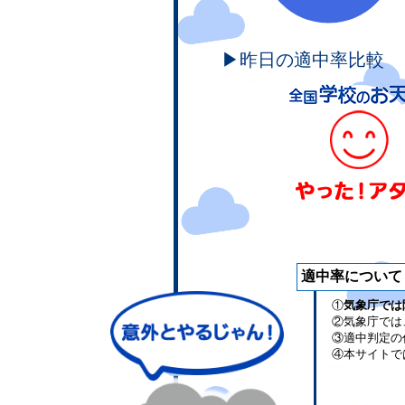
▶昨日の適中率比較
適中率について
①
気象庁では
②気象庁では
③適中判定の
④本サイトで