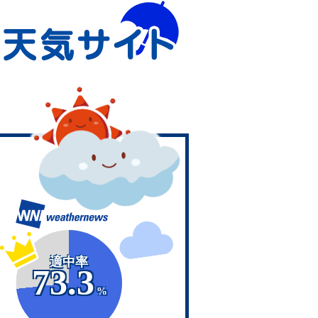
適中率
73.3
%