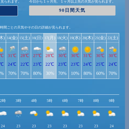
に見られます。
今日から１ヶ月先、１ヶ月以上先の天気が見られます。
90日間天気
1時間ごとの天気やその日の詳細が見られます。
(木)
(金)
(土)
(日)
(月)
(火)
(水)
(木)
(金)
(土)
14
15
16
17
18
19
20
21
22
1℃
31℃
28℃
27℃
28℃
30℃
30℃
31℃
30℃
30℃
4℃
24℃
22℃
23℃
22℃
23℃
23℃
24℃
25℃
24℃
0%
70%
70%
80%
30%
70%
10%
80%
60%
70%
2時
3時
4時
5時
6時
7時
8時
9時
10
24
23
23
23
23
23
23
24
2