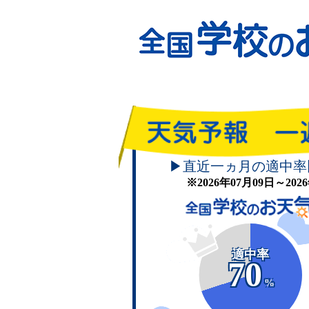
▶直近一ヵ月の適中率
※2026年07月09日～20
適中率
70
%