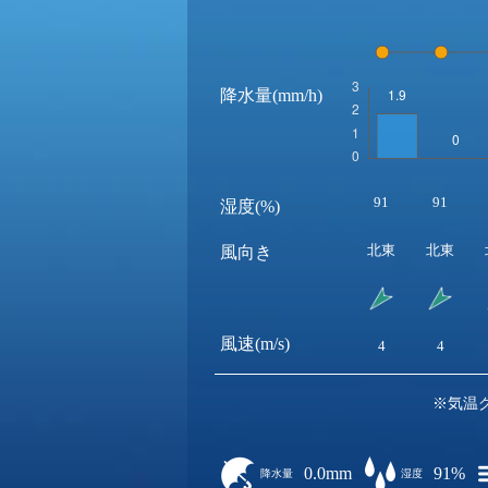
降水量(mm/h)
91
91
湿度(%)
北東
北東
風向き
風速(m/s)
4
4
※気温
0.0mm
91%
降水量
湿度