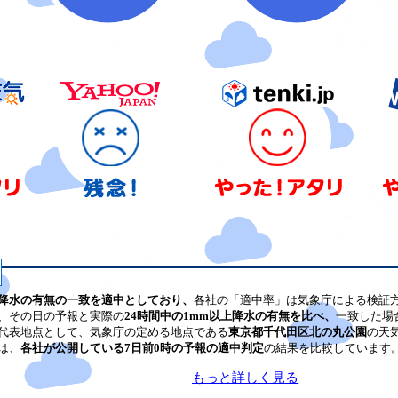
降水の有無の一致を適中としており、
各社の「適中率」は気象庁による検証
、その日の予報と実際の
24時間中の1mm以上降水の有無を比べ、
一致した場
代表地点として、気象庁の定める地点である
東京都千代田区北の丸公園
の天
は、
各社が公開している7日前0時の予報の適中判定
の結果を比較しています
もっと詳しく見る