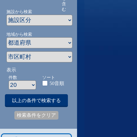
含
む
施設から検索
地域から検索
表示
件数
ソート
50音順
以上の条件で検索する
検索条件をクリア