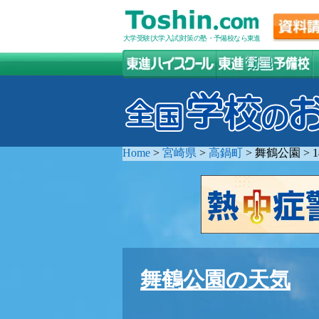
大学受験(大学入試)対策の塾・予備校なら東進
Home
>
宮崎県
>
高鍋町
>
舞鶴公園
>
舞鶴公園の天気