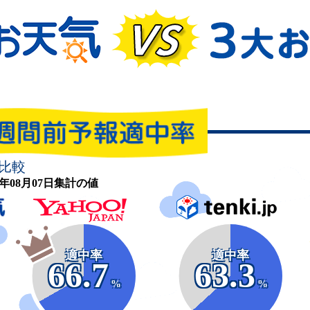
比較
26年08月07日集計の値
適中率
適中率
66.7
63.3
%
%