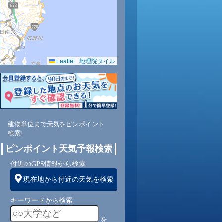
Leaflet
|
地理院タイル
0
77
75
70
71
71
72
74
77
東
北東
北東
北東
北東
東
東
北東
北東
建物単位まで天気をピンポイント
検索!
ピンポイント天気予報検索
4
4
4
4
4
3
3
2
付近のGPS情報から検索
現在地から付近の天気を検索
キーワードから検索
を