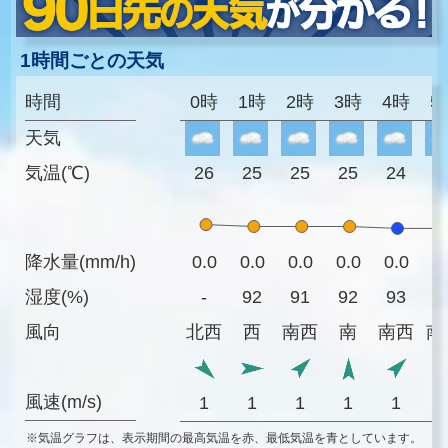
1時間ごとの天気
時間
0時
1時
2時
3時
4時
5
天気
気温(℃)
26
25
25
25
24
2
降水量(mm/h)
0.0
0.0
0.0
0.0
0.0
0
湿度(%)
-
92
91
92
93
9
風向
北西
西
南西
南
南西
南
風速(m/s)
1
1
1
1
1
※気温グラフは、表示期間の最高気温を赤、最低気温を青としています。