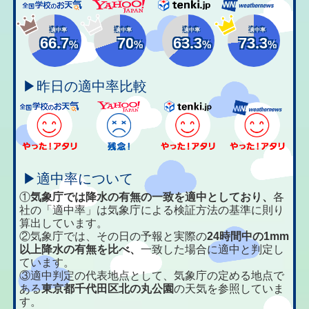
適中率
適中率
適中率
適中率
66.7
70
63.3
73.3
%
%
%
%
▶昨日の適中率比較
▶適中率について
①
気象庁では降水の有無の一致を適中としており、
各
社の「適中率」は気象庁による検証方法の基準に則り
算出しています。
②気象庁では、その日の予報と実際の
24時間中の1mm
以上降水の有無を比べ、
一致した場合に適中と判定し
ています。
③適中判定の代表地点として、気象庁の定める地点で
ある
東京都千代田区北の丸公園
の天気を参照していま
す。