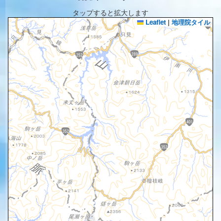
タップすると拡大します
Leaflet
|
地理院タイル