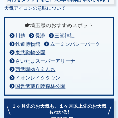
天気アイコンの意味について
埼玉県のおすすめスポット
川越
長瀞
三峯神社
鉄道博物館
ムーミンバレーパーク
東武動物公園
さいたまスーパーアリーナ
西武園ゆうえんち
イオンレイクタウン
国営武蔵丘陵森林公園
１ヶ月先のお天気も、
１ヶ月以上先のお天気
もわかる!