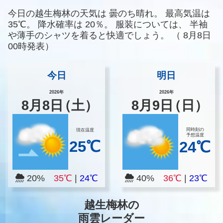
今日の越生梅林の天気は
曇のち晴れ。
最高気温は
35℃。
降水確率は
20％。
服装については、
半袖
や薄手のシャツを着ると快適でしょう。
（
8月8日
00時発表）
今日
明日
2026年
2026年
8
月
8
日
（土）
8
月
9
日
（日）
同時刻の
現在温度
予想温度
25℃
24℃
20%
35℃
|
24℃
40%
36℃
|
23℃
越生梅林の
雨雲レーダー