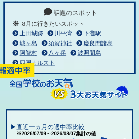
話題のスポット
8月に行きたいスポット
上田城跡
川平湾
下灘駅
城ヶ島
須賀神社
慶良間諸島
阿智村
八ヶ岳
波照間島
四国カルスト
▶直近一ヵ月の適中率比較
※2026/07/09～2026/08/07集計の値