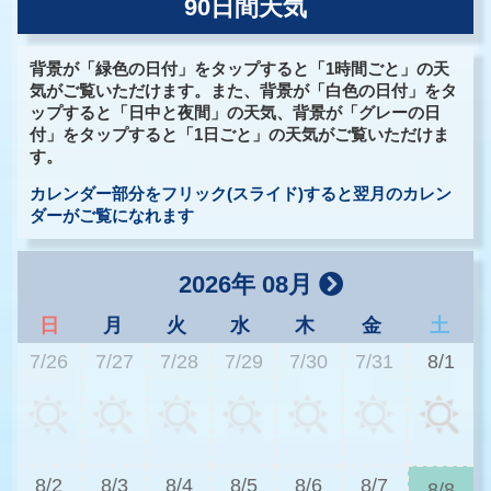
90日間天気
背景が「緑色の日付」をタップすると「1時間ごと」の天
気がご覧いただけます。また、背景が「白色の日付」をタ
ップすると「日中と夜間」の天気、背景が「グレーの日
付」をタップすると「1日ごと」の天気がご覧いただけま
す。
カレンダー部分をフリック(スライド)すると翌月のカレン
ダーがご覧になれます
2026年 08月
日
月
火
水
木
金
土
7/26
7/27
7/28
7/29
7/30
7/31
8/1
3
8/2
8/3
8/4
8/5
8/6
8/7
8/8