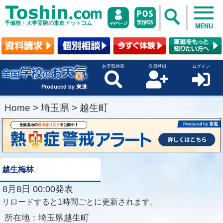
予備校・大学受験の東進ドットコム
MENU
お天気検索
会員登録
ログイン
Produced by 東進
Home
>
埼玉県
>
越生町
越生梅林
8月8日 00:00発表
リロードすると1時間ごとに更新されます。
所在地：
埼玉県越生町