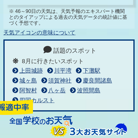
※ 46～90日の天気は、天気予報のエキスパート機関
とのタイアップによる過去の天気データの統計値に基
づく予想です。
天気アイコンの意味について
話題のスポット
8月に行きたいスポット
上田城跡
川平湾
下灘駅
城ヶ島
須賀神社
慶良間諸島
阿智村
八ヶ岳
波照間島
四国カルスト