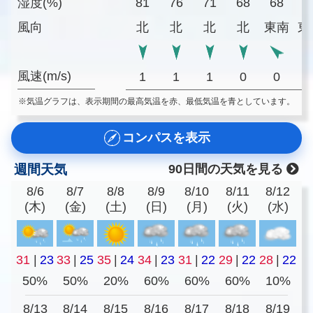
湿度(%)
81
76
71
68
68
7
風向
北
北
北
北
東南
東
風速(m/s)
1
1
1
0
0
※気温グラフは、表示期間の最高気温を赤、最低気温を青としています。
コンパスを表示
週間天気
90日間の天気を見る
8/6
8/7
8/8
8/9
8/10
8/11
8/12
(木)
(金)
(土)
(日)
(月)
(火)
(水)
31
|
23
33
|
25
35
|
24
34
|
23
31
|
22
29
|
22
28
|
22
50%
50%
20%
60%
60%
60%
10%
8/13
8/14
8/15
8/16
8/17
8/18
8/19