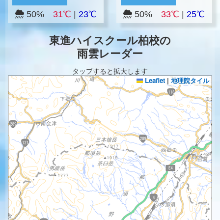
50%
31℃
|
23℃
50%
33℃
|
25℃
東進ハイスクール柏校の
雨雲レーダー
タップすると拡大します
Leaflet
|
地理院タイル