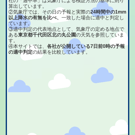
社の「適中率」は気象庁による検証方法の基準に則り
算出しています。
②気象庁では、その日の予報と実際の
24時間中の1mm
以上降水の有無を比べ、
一致した場合に適中と判定し
ています。
③適中判定の代表地点として、気象庁の定める地点で
ある
東京都千代田区北の丸公園
の天気を参照していま
す。
④本サイトでは、
各社が公開している7日前0時の予報
の適中判定
の結果を比較しています。