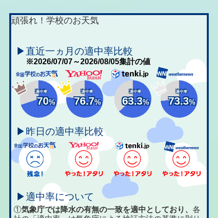
頑張れ！学校のお天気
▶直近一ヵ月の適中率比較
※2026/07/07～2026/08/05集計の値
適中率
適中率
適中率
適中率
70
76.7
63.3
73.3
%
%
%
%
▶昨日の適中率比較
▶適中率について
①
気象庁では降水の有無の一致を適中としており、
各