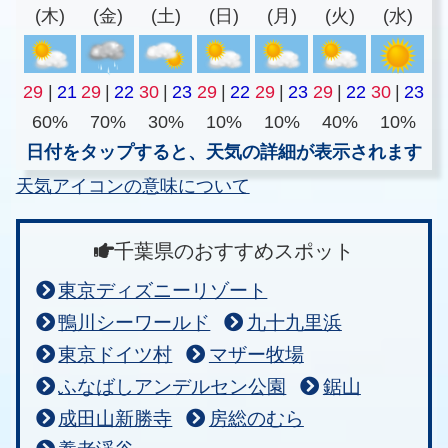
(木)
(金)
(土)
(日)
(月)
(火)
(水)
29
|
21
29
|
22
30
|
23
29
|
22
29
|
23
29
|
22
30
|
23
60%
70%
30%
10%
10%
40%
10%
日付をタップすると、天気の詳細が表示されます
天気アイコンの意味について
千葉県のおすすめスポット
東京ディズニーリゾート
鴨川シーワールド
九十九里浜
東京ドイツ村
マザー牧場
ふなばしアンデルセン公園
鋸山
成田山新勝寺
房総のむら