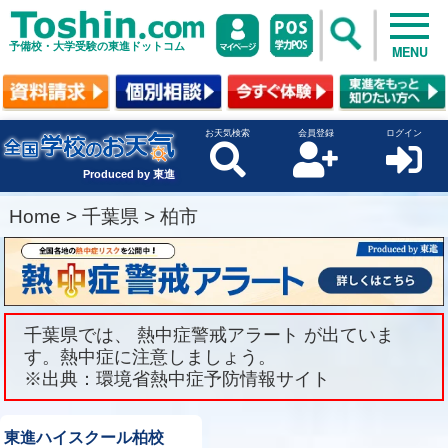
予備校・大学受験の東進ドットコム
MENU
お天気検索
会員登録
ログイン
Produced by 東進
Home
>
千葉県
>
柏市
千葉県では、 熱中症警戒アラート が出ていま
す。熱中症に注意しましょう。
※出典：環境省熱中症予防情報サイト
東進ハイスクール柏校