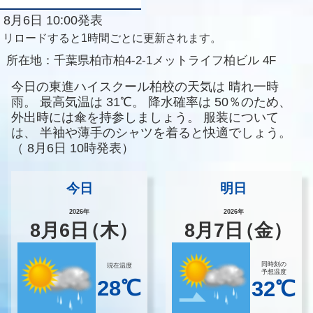
8月6日 10:00発表
リロードすると1時間ごとに更新されます。
所在地：
千葉県柏市柏4-2-1メットライフ柏ビル 4F
今日の東進ハイスクール柏校の天気は
晴れ一時
雨。
最高気温は
31℃。
降水確率は
50％のため、
外出時には傘を持参しましょう。
服装について
は、
半袖や薄手のシャツを着ると快適でしょう。
（
8月6日 10時発表）
今日
明日
2026年
2026年
8
月
6
日
（木）
8
月
7
日
（金）
同時刻の
現在温度
予想温度
28℃
32℃