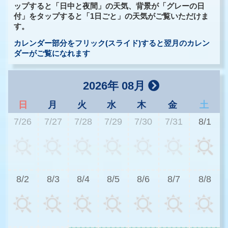
ップすると「日中と夜間」の天気、背景が「グレーの日
付」をタップすると「1日ごと」の天気がご覧いただけま
す。
カレンダー部分をフリック(スライド)すると翌月のカレン
ダーがご覧になれます
2026年 08月
日
月
火
水
木
金
土
7/26
7/27
7/28
7/29
7/30
7/31
8/1
2
8/2
8/3
8/4
8/5
8/6
8/7
8/8
2