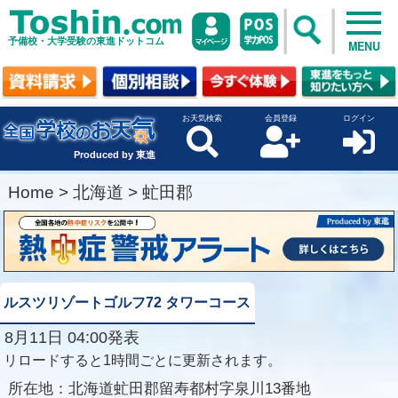
予備校・大学受験の東進ドットコム
MENU
お天気検索
会員登録
ログイン
Produced by 東進
Home
>
北海道
>
虻田郡
ルスツリゾートゴルフ72 タワーコース
8月11日 04:00発表
リロードすると1時間ごとに更新されます。
所在地：
北海道虻田郡留寿都村字泉川13番地