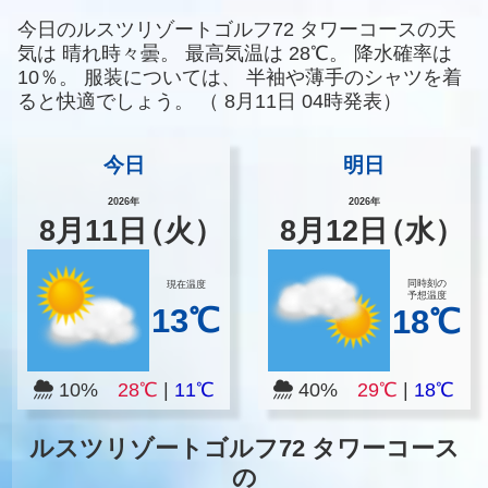
今日のルスツリゾートゴルフ72 タワーコースの天
気は
晴れ時々曇。
最高気温は
28℃。
降水確率は
10％。
服装については、
半袖や薄手のシャツを着
ると快適でしょう。
（
8月11日 04時発表）
今日
明日
2026年
2026年
8
月
11
日
（火）
8
月
12
日
（水）
同時刻の
現在温度
予想温度
13℃
18℃
10%
28℃
|
11℃
40%
29℃
|
18℃
ルスツリゾートゴルフ72 タワーコース
の