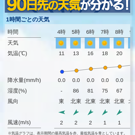
1時間ごとの天気
時間
4時
5時
6時
7時
8時
9
天気
気温(℃)
11
13
16
18
20
2
降水量(mm/h)
0.0
0.0
0.0
0.0
0.0
0
湿度(%)
-
86
81
75
67
6
風向
東
北東
北東
北東
北東
北
風速(m/s)
2
2
2
1
1
※気温グラフは、表示期間の最高気温を赤、最低気温を青としています。