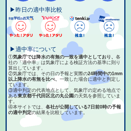
▶昨日の適中率比較
▶適中率について
①
気象庁では降水の有無の一致を適中としており、
各
社の「適中率」は気象庁による検証方法の基準に則り
算出しています。
②気象庁では、その日の予報と実際の
24時間中の1mm
以上降水の有無を比べ、
一致した場合に適中と判定し
ています。
③適中判定の代表地点として、気象庁の定める地点で
ある
東京都千代田区北の丸公園
の天気を参照していま
す。
④本サイトでは、
各社が公開している7日前0時の予報
の適中判定
の結果を比較しています。