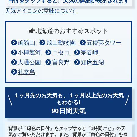
日付をタップすると、天気の詳細が表示されます
天気アイコンの意味について
北海道のおすすめスポット
函館山
旭山動物園
五稜郭タワー
小樽運河
ニセコ
宗谷岬
大通公園
富良野
知床五湖
礼文島
１ヶ月先のお天気も、
１ヶ月以上先のお天気
もわかる!
90日間天気
背景が「緑色の日付」をタップすると「1時間ごと」の天
気がご覧いただけます。また、背景が「白色の日付」をタ