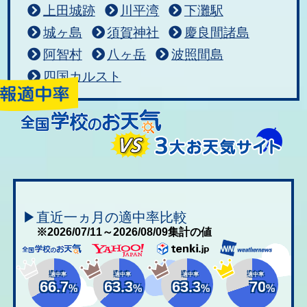
上田城跡
川平湾
下灘駅
城ヶ島
須賀神社
慶良間諸島
阿智村
八ヶ岳
波照間島
四国カルスト
▶直近一ヵ月の適中率比較
※2026/07/11～2026/08/09集計の値
適中率
適中率
適中率
適中率
66.7
63.3
63.3
70
%
%
%
%