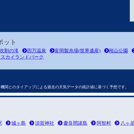
ポット
吹割の滝
四万温泉
富岡製糸場(世界遺産)
桜山公園
川スカイランドパーク
ート機関とのタイアップによる過去の天気データの統計値に基づく予想です。
駅
城ヶ島
須賀神社
慶良間諸島
阿智村
八ヶ