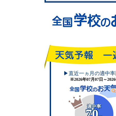
頑張れ！学校のお天気
▶直近一ヵ月の適中率
※2026年07月07日～20
適中率
70