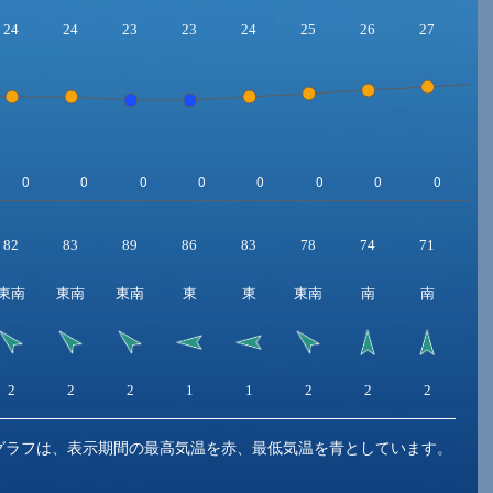
24
24
23
23
24
25
26
27
2
82
83
89
86
83
78
74
71
6
東南
東南
東南
東
東
東南
南
南
東
2
2
2
1
1
2
2
2
3
グラフは、表示期間の最高気温を赤、最低気温を青としています。