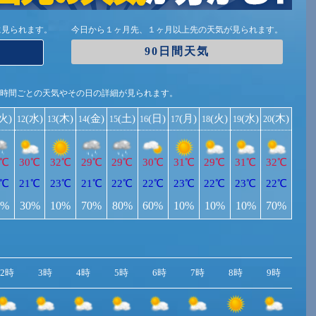
に見られます。
今日から１ヶ月先、１ヶ月以上先の天気が見られます。
90日間天気
1時間ごとの天気やその日の詳細が見られます。
(火)
(水)
(木)
(金)
(土)
(日)
(月)
(火)
(水)
(木)
12
13
14
15
16
17
18
19
20
2℃
30℃
32℃
29℃
29℃
30℃
31℃
29℃
31℃
32℃
1℃
21℃
23℃
21℃
22℃
22℃
23℃
22℃
23℃
22℃
0%
30%
10%
70%
80%
60%
10%
10%
10%
70%
2時
3時
4時
5時
6時
7時
8時
9時
10