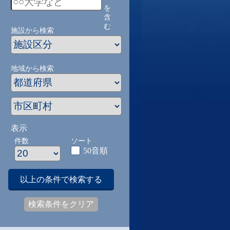
を
含
む
施設から検索
地域から検索
表示
件数
ソート
50音順
以上の条件で検索する
検索条件をクリア