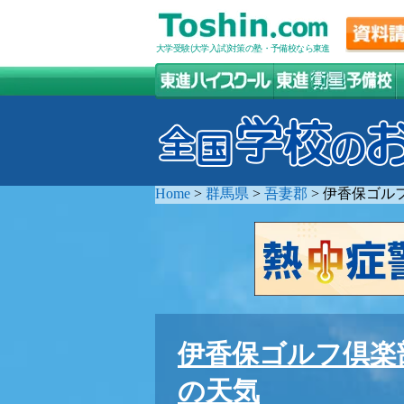
大学受験(大学入試)対策の塾・予備校なら東進
Home
>
群馬県
>
吾妻郡
>
伊香保ゴル
伊香保ゴルフ倶楽
の天気