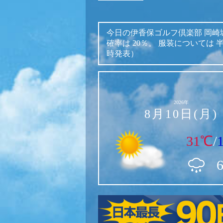
今日の伊香保ゴルフ倶楽部 岡崎
確率は
20％。
服装については
時発表）
2026年
8月10日(月)
31℃
/