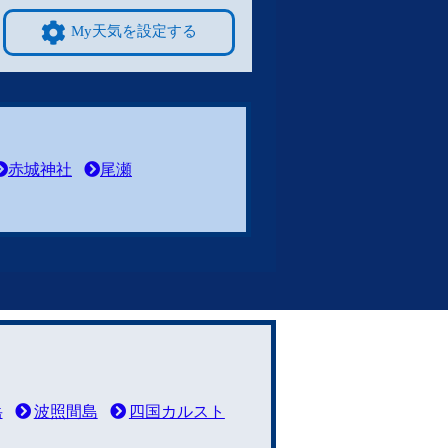
My天気を設定する
赤城神社
尾瀬
岳
波照間島
四国カルスト