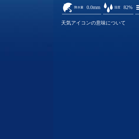
0.0mm
82%
降水量
湿度
天気アイコンの意味について