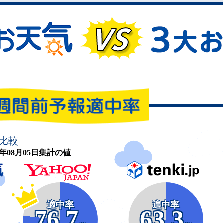
比較
26年08月05日集計の値
適中率
適中率
76.7
63.3