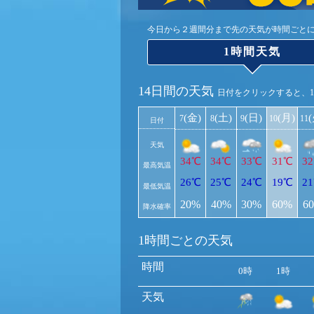
今日から２週間分まで先の天気が時間ごと
1時間天気
14日間の天気
日付をクリックすると、
(金)
(土)
(日)
(月)
7
8
9
10
11
日付
天気
34℃
34℃
33℃
31℃
3
最高気温
26℃
25℃
24℃
19℃
2
最低気温
20%
40%
30%
60%
6
降水確率
1時間ごとの天気
時間
0時
1時
天気