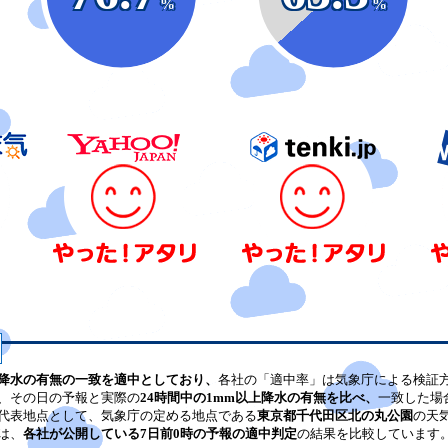
%
%
降水の有無の一致を適中としており、
各社の「適中率」は気象庁による検証
、その日の予報と実際の
24時間中の1mm以上降水の有無を比べ、
一致した場
代表地点として、気象庁の定める地点である
東京都千代田区北の丸公園
の天
は、
各社が公開している7日前0時の予報の適中判定
の結果を比較しています