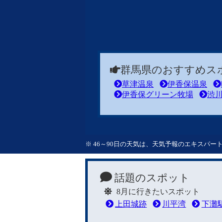
群馬県のおすすめス
草津温泉
伊香保温泉
伊香保グリーン牧場
渋
※ 46～90日の天気は、天気予報のエキスパ
話題のスポット
8月に行きたいスポット
上田城跡
川平湾
下灘