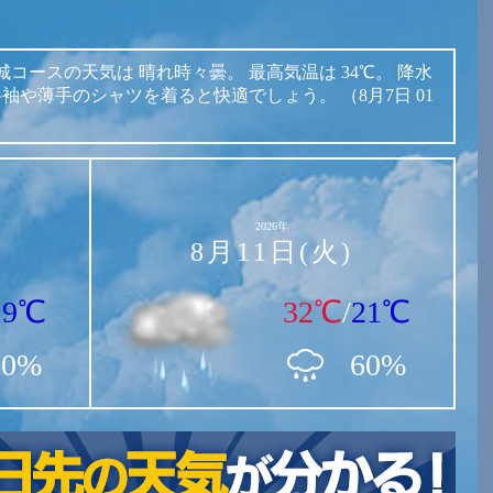
城コースの天気は
晴れ時々曇。
最高気温は
34℃。
降水
半袖や薄手のシャツを着ると快適でしょう。
（8月7日 01
2026年
8月11日(火)
19℃
32℃
/
21℃
60%
60%