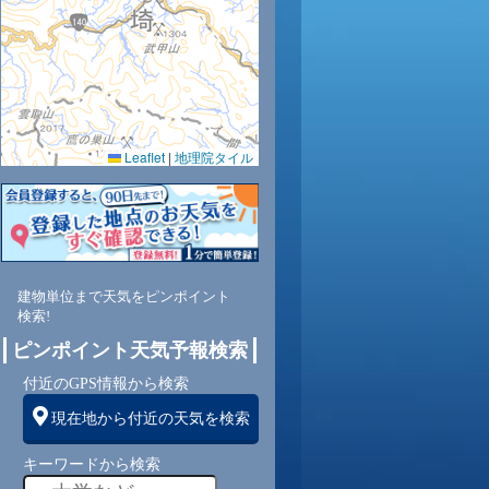
8
29
30
30
31
31
30
29
27
Leaflet
|
地理院タイル
9
67
65
63
61
58
62
65
69
南
東南
東南
東南
東南
東南
東南
東
東
建物単位まで天気をピンポイント
検索!
ピンポイント天気予報検索
付近のGPS情報から検索
3
3
3
3
3
3
3
3
現在地から付近の天気を検索
キーワードから検索