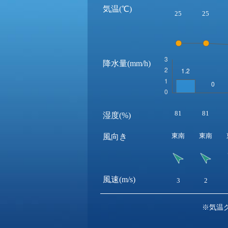
気温(℃)
25
25
降水量(mm/h)
81
81
湿度(%)
東南
東南
風向き
風速(m/s)
3
2
※気温