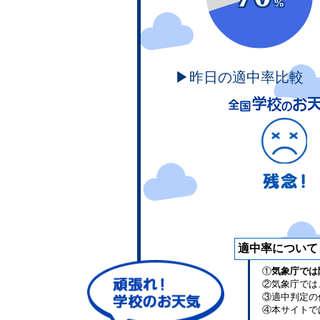
%
▶昨日の適中率比較
適中率について
①
気象庁では
②気象庁では
③適中判定の
④本サイトで