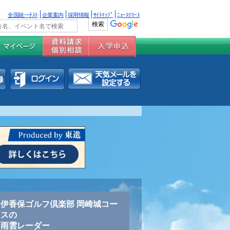
全国統一ﾃｽﾄ
企業案内
採用情報
ｻｲﾄﾏｯﾌﾟ
ﾆｭｰｽﾘﾘｰｽ
伊香保ゴルフ倶楽部 岡崎城コー
スの
雨雲レーダー