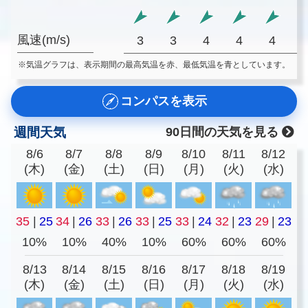
風速(m/s)
3
3
4
4
4
※気温グラフは、表示期間の最高気温を赤、最低気温を青としています。
コンパスを表示
週間天気
90日間の天気を見る
8/6
8/7
8/8
8/9
8/10
8/11
8/12
(木)
(金)
(土)
(日)
(月)
(火)
(水)
35
|
25
34
|
26
33
|
26
33
|
25
33
|
24
32
|
23
29
|
23
10%
10%
40%
10%
60%
60%
60%
8/13
8/14
8/15
8/16
8/17
8/18
8/19
(木)
(金)
(土)
(日)
(月)
(火)
(水)