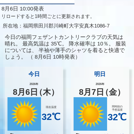
8月6日 10:00発表
リロードすると1時間ごとに更新されます。
所在地：
福岡県田川郡川崎町大字安真木1086-7
今日の福岡フェザントカントリークラブの天気は
晴れ。
最高気温は
35℃。
降水確率は
10％。
服装
については、
半袖や薄手のシャツを着ると快適で
しょう。
（
8月6日 10時発表）
今日
明日
2026年
2026年
8
月
6
日
（木）
8
月
7
日
（金）
同時刻の
現在温度
予想温度
32℃
32℃