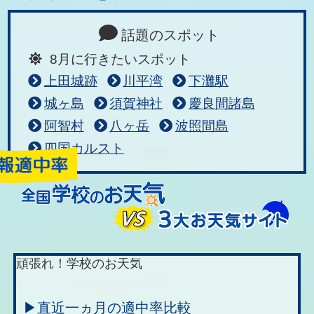
話題のスポット
8月に行きたいスポット
上田城跡
川平湾
下灘駅
城ヶ島
須賀神社
慶良間諸島
阿智村
八ヶ岳
波照間島
四国カルスト
頑張れ！学校のお天気
▶直近一ヵ月の適中率比較