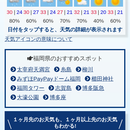
30
|
24
30
|
27
33
|
24
27
|
21
32
|
21
33
|
20
33
|
21
80%
60%
60%
70%
70%
40%
60%
日付をタップすると、天気の詳細が表示されます
天気アイコンの意味について
福岡県のおすすめスポット
太宰府天満宮
糸島
柳川
みずほPayPayドーム福岡
櫛田神社
福岡タワー
志賀島
博多阪急
大濠公園
博多座
１ヶ月先のお天気も、
１ヶ月以上先のお天気
もわかる!