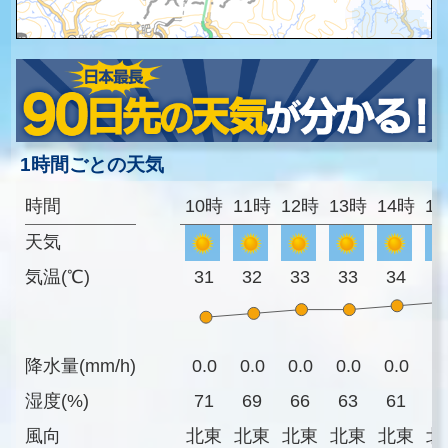
1時間ごとの天気
時間
10時
11時
12時
13時
14時
1
天気
気温(℃)
31
32
33
33
34
3
降水量(mm/h)
0.0
0.0
0.0
0.0
0.0
0
湿度(%)
71
69
66
63
61
6
風向
北東
北東
北東
北東
北東
北