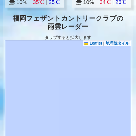
10%
35℃
|
25℃
10%
34℃
|
26℃
福岡フェザントカントリークラブの
雨雲レーダー
タップすると拡大します
Leaflet
|
地理院タイル