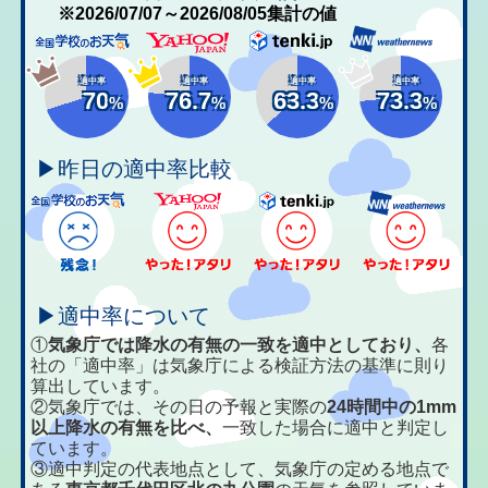
※2026/07/07～2026/08/05集計の値
適中率
適中率
適中率
適中率
70
76.7
63.3
73.3
%
%
%
%
▶昨日の適中率比較
▶適中率について
①
気象庁では降水の有無の一致を適中としており、
各
社の「適中率」は気象庁による検証方法の基準に則り
算出しています。
②気象庁では、その日の予報と実際の
24時間中の1mm
以上降水の有無を比べ、
一致した場合に適中と判定し
ています。
③適中判定の代表地点として、気象庁の定める地点で