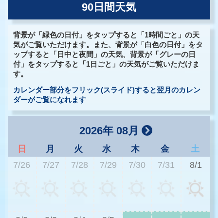
90日間天気
背景が「緑色の日付」をタップすると「1時間ごと」の天
気がご覧いただけます。また、背景が「白色の日付」をタ
ップすると「日中と夜間」の天気、背景が「グレーの日
付」をタップすると「1日ごと」の天気がご覧いただけま
す。
カレンダー部分をフリック(スライド)すると翌月のカレン
ダーがご覧になれます
2026年 08月
日
月
火
水
木
金
土
7/26
7/27
7/28
7/29
7/30
7/31
8/1
3