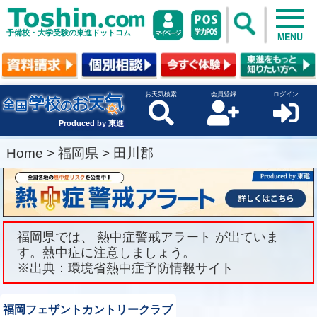
予備校・大学受験の東進ドットコム
MENU
お天気検索
会員登録
ログイン
Produced by 東進
Home
>
福岡県
>
田川郡
福岡県では、 熱中症警戒アラート が出ていま
す。熱中症に注意しましょう。
※出典：環境省熱中症予防情報サイト
福岡フェザントカントリークラブ