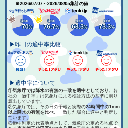
※2026/07/07～2026/08/05集計の値
適中率
適中率
適中率
適中率
70
76.7
63.3
73.3
%
%
%
%
▶昨日の適中率比較
▶適中率について
①
気象庁では降水の有無の一致を適中としており、
各
社の「適中率」は気象庁による検証方法の基準に則り
算出しています。
②気象庁では、その日の予報と実際の
24時間中の1mm
以上降水の有無を比べ、
一致した場合に適中と判定し
ています。
③適中判定の代表地点として、気象庁の定める地点で