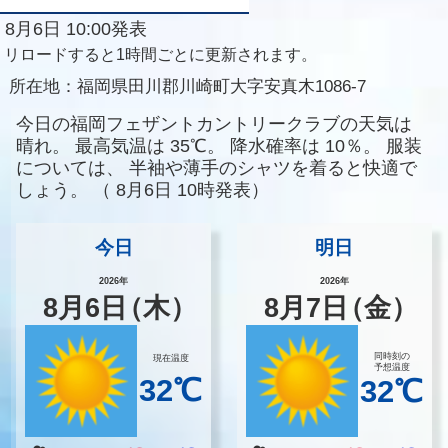
8月6日 10:00発表
リロードすると1時間ごとに更新されます。
所在地：
福岡県田川郡川崎町大字安真木1086-7
今日の福岡フェザントカントリークラブの天気は
晴れ。
最高気温は
35℃。
降水確率は
10％。
服装
については、
半袖や薄手のシャツを着ると快適で
しょう。
（
8月6日 10時発表）
今日
明日
2026年
2026年
8
月
6
日
（木）
8
月
7
日
（金）
同時刻の
現在温度
予想温度
32℃
32℃