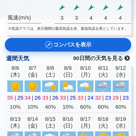
風速(m/s)
3
3
4
4
4
※気温グラフは、表示期間の最高気温を赤、最低気温を青としています。
コンパスを表示
週間天気
90日間の天気を見る
8/6
8/7
8/8
8/9
8/10
8/11
8/12
(木)
(金)
(土)
(日)
(月)
(火)
(水)
35
|
25
34
|
26
33
|
26
33
|
25
33
|
24
32
|
23
29
|
23
10%
10%
40%
10%
60%
60%
60%
8/13
8/14
8/15
8/16
8/17
8/18
8/19
(木)
(金)
(土)
(日)
(月)
(火)
(水)