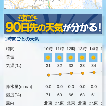
1時間ごとの天気
時間
10時
11時
12時
13時
14時
1
天気
気温(℃)
31
32
33
33
34
3
降水量(mm/h)
0.0
0.0
0.0
0.0
0.0
0
湿度(%)
71
69
66
63
61
6
風向
北東
北東
北東
北東
北東
北