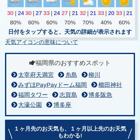
30
|
24
30
|
27
33
|
24
27
|
21
32
|
21
33
|
20
33
|
21
80%
60%
60%
70%
70%
40%
60%
日付をタップすると、天気の詳細が表示されます
天気アイコンの意味について
福岡県のおすすめスポット
太宰府天満宮
糸島
柳川
みずほPayPayドーム福岡
櫛田神社
福岡タワー
志賀島
博多阪急
大濠公園
博多座
１ヶ月先のお天気も、
１ヶ月以上先のお天気
もわかる!