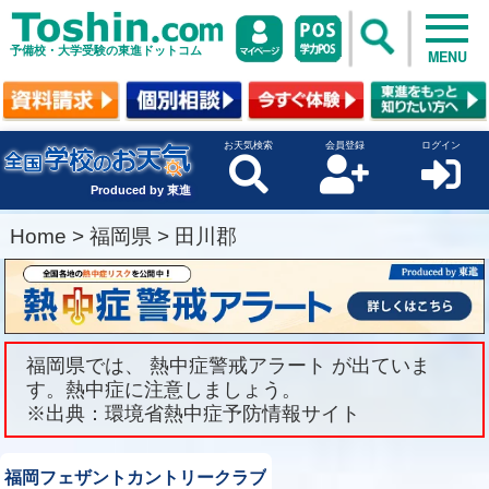
予備校・大学受験の東進ドットコム
MENU
お天気検索
会員登録
ログイン
Produced by 東進
Home
>
福岡県
>
田川郡
福岡県では、 熱中症警戒アラート が出ていま
す。熱中症に注意しましょう。
※出典：環境省熱中症予防情報サイト
福岡フェザントカントリークラブ