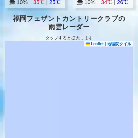
10%
35℃
|
25℃
10%
34℃
|
26℃
福岡フェザントカントリークラブの
雨雲レーダー
タップすると拡大します
Leaflet
|
地理院タイル