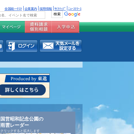
全国統一ﾃｽﾄ
企業案内
採用情報
ｻｲﾄﾏｯﾌﾟ
ﾆｭｰｽﾘﾘｰｽ
国営昭和記念公園の
雨雲レーダー
クリックすると拡大します