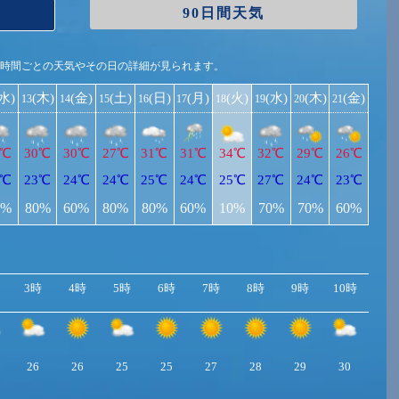
90日間天気
1時間ごとの天気やその日の詳細が見られます。
(水)
(木)
(金)
(土)
(日)
(月)
(火)
(水)
(木)
(金)
13
14
15
16
17
18
19
20
21
9℃
30℃
30℃
27℃
31℃
31℃
34℃
32℃
29℃
26℃
2℃
23℃
24℃
24℃
25℃
24℃
25℃
27℃
24℃
23℃
0%
80%
60%
80%
80%
60%
10%
70%
70%
60%
3時
4時
5時
6時
7時
8時
9時
10時
11
26
26
25
25
27
28
29
30
31