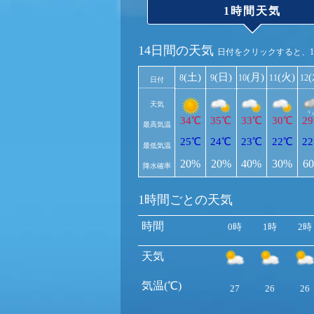
1時間天気
14日間の天気
日付をクリックすると、
(土)
(日)
(月)
(火)
8
9
10
11
12
日付
天気
34℃
35℃
33℃
30℃
2
最高気温
25℃
24℃
23℃
22℃
2
最低気温
20%
20%
40%
30%
6
降水確率
1時間ごとの天気
時間
0時
1時
2時
天気
気温(℃)
27
26
26