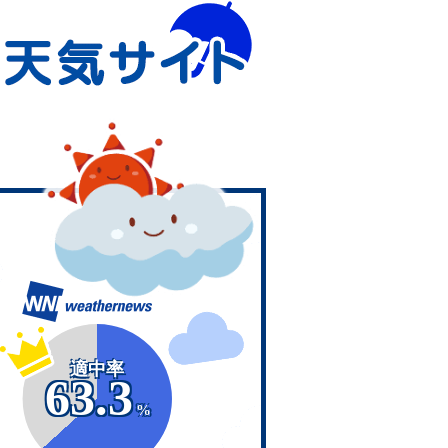
適中率
63.3
%