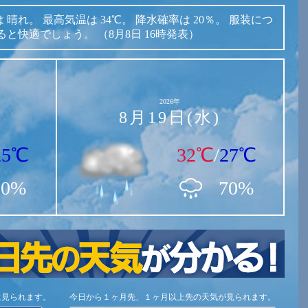
は
晴れ。
最高気温は
34℃。
降水確率は
20％。
服装につ
ると快適でしょう。
（8月8日 16時発表）
2026年
8月19日(水)
25℃
32℃
/
27℃
10%
70%
に見られます。
今日から１ヶ月先、１ヶ月以上先の天気が見られます。