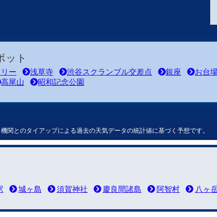
ポット
ツリー
浅草寺
渋谷スクランブル交差点
銀座
お台
高尾山
昭和記念公園
ート機関とのタイアップによる過去の天気データの統計値に基づく予想です。
駅
城ヶ島
須賀神社
慶良間諸島
阿智村
八ヶ