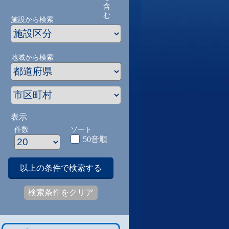
含
む
施設から検索
地域から検索
表示
件数
ソート
50音順
以上の条件で検索する
検索条件をクリア