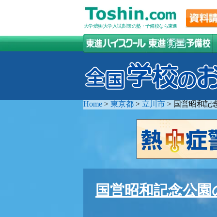
大学受験(大学入試)対策の塾・予備校なら東進
Home
>
東京都
>
立川市
>
国営昭和記
国営昭和記念公園