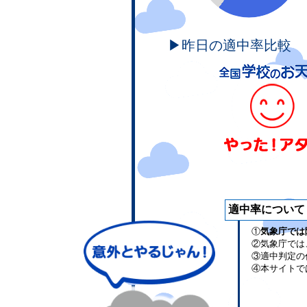
▶昨日の適中率比較
適中率について
①
気象庁では
②気象庁では
③適中判定の
④本サイトで