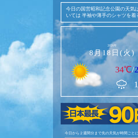
今日の国営昭和記念公園の天気
いては
半袖や薄手のシャツを着
2026年
8月18日(火)
34℃
/
今日から２週間分まで先の天気が時間ごと