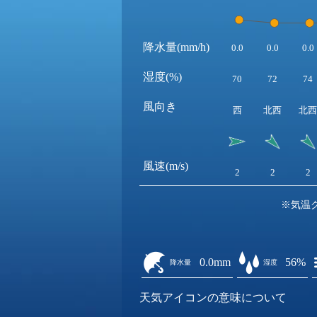
降水量(mm/h)
0.0
0.0
0.0
湿度(%)
70
72
74
風向き
西
北西
北西
風速(m/s)
2
2
2
※気温
0.0mm
56%
降水量
湿度
天気アイコンの意味について