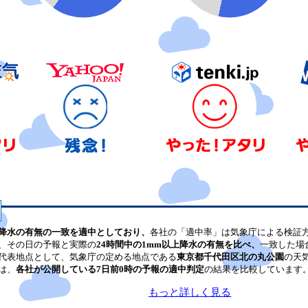
降水の有無の一致を適中としており、
各社の「適中率」は気象庁による検証
、その日の予報と実際の
24時間中の1mm以上降水の有無を比べ、
一致した場
代表地点として、気象庁の定める地点である
東京都千代田区北の丸公園
の天
は、
各社が公開している7日前0時の予報の適中判定
の結果を比較しています
もっと詳しく見る