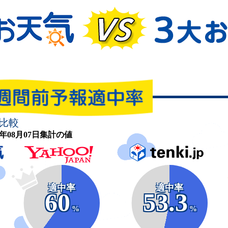
比較
26年08月07日集計の値
適中率
適中率
60
53.3
%
%