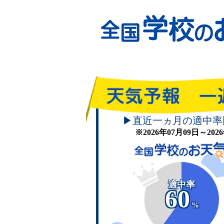
▶直近一ヵ月の適中率
※2026年07月09日～20
適中率
60
%