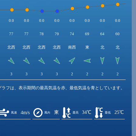
0.0
0.0
0.0
0.0
0.0
0.0
0.0
0.0
0.0
77
77
78
79
74
69
64
60
55
北西
北西
北西
北西
南西
東
北
北
北
3
3
3
3
2
2
2
2
1
グラフは、表示期間の最高気温を赤、最低気温を青としています。
東
34℃
25℃
4m/s
風速
風向
最高
最低