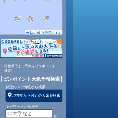
0.0
0.0
0.0
0.0
0.0
0.0
0.0
0.0
0.0
51
50
48
47
51
56
60
62
63
Leaflet
|
地理院タイル
東
北東
東
東南
東南
南
南
南
南
南
1
1
1
2
3
3
4
3
3
建物単位まで天気をピンポイント
検索!
ピンポイント天気予報検索
付近のGPS情報から検索
現在地から付近の天気を検索
キーワードから検索
を