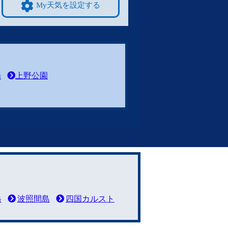
My天気を設定する
場
上野公園
岳
波照間島
四国カルスト