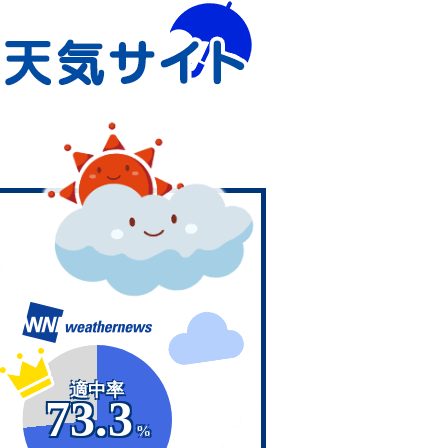
適中率
73.3
%