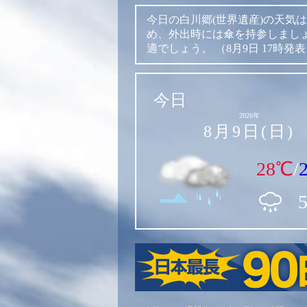
今日の白川郷(世界遺産)の天気は
め、外出時には傘を持参しまし
適でしょう。
（8月9日 17時発
今日
2026年
8月9日(日)
28℃
/