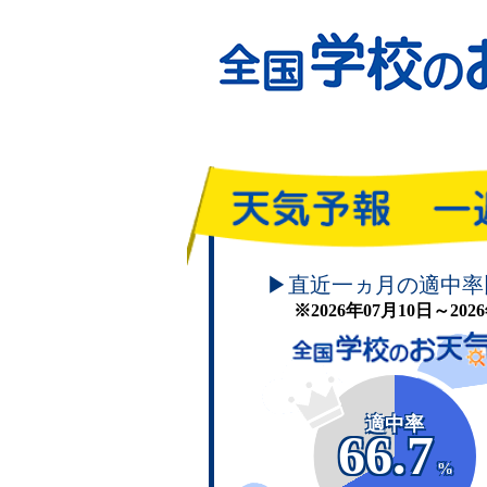
頑張れ！学校のお天気
▶直近一ヵ月の適中率
※2026年07月10日～20
適中率
66.7
%