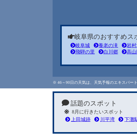
岐阜県のおすすめス
岐阜城
養老の滝
岩村
飛騨の里
白川郷
高山
※ 46～90日の天気は、天気予報のエキスパ
話題のスポット
8月に行きたいスポット
上田城跡
川平湾
下灘