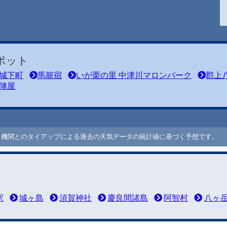
ポット
城下町
馬籠宿
いが栗の里 中津川マロンパーク
郡上
陣屋
ート機関とのタイアップによる過去の天気データの統計値に基づく予想です。
駅
城ヶ島
須賀神社
慶良間諸島
阿智村
八ヶ