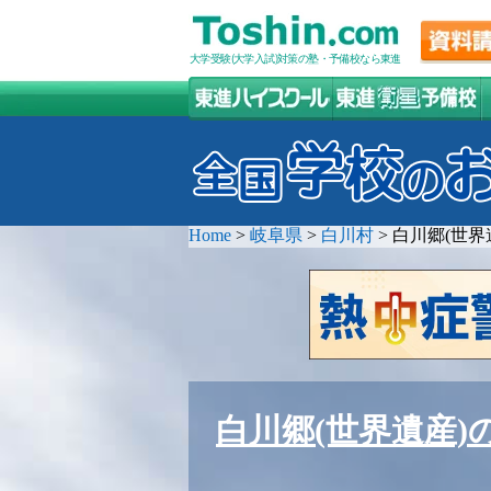
大学受験(大学入試)対策の塾・予備校なら東進
Home
>
岐阜県
>
白川村
>
白川郷(世界
白川郷(世界遺産)