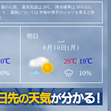
曇のち雨。
最高気温は
28℃。
降水確率は
50％のた
ょう。
服装については
半袖や薄手のシャツを着ると快
表）
明日
2026年
8月10日(月)
20℃
29℃
/
19℃
50%
10%