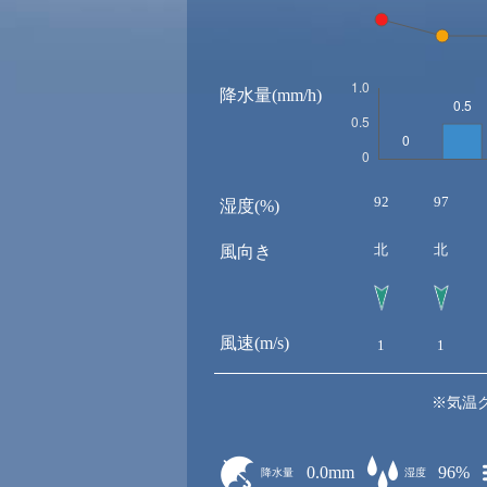
降水量(mm/h)
92
97
湿度(%)
北
北
風向き
風速(m/s)
1
1
※気温
0.0mm
96%
降水量
湿度