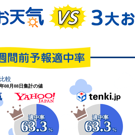
比較
26年08月08日集計の値
適中率
適中率
63.3
63.3
%
%