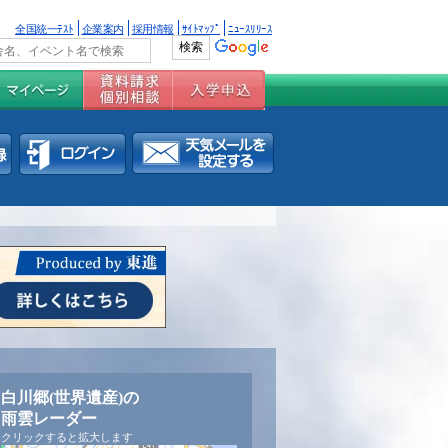
全国統一ﾃｽﾄ
企業案内
採用情報
ｻｲﾄﾏｯﾌﾟ
ﾆｭｰｽﾘﾘｰｽ
白川郷(世界遺産)の
雨雲レーダー
クリックすると拡大します