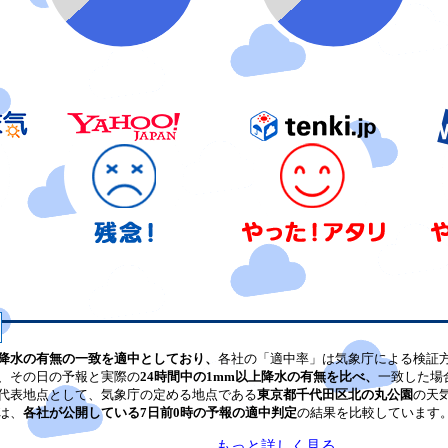
降水の有無の一致を適中としており、
各社の「適中率」は気象庁による検証
、その日の予報と実際の
24時間中の1mm以上降水の有無を比べ、
一致した場
代表地点として、気象庁の定める地点である
東京都千代田区北の丸公園
の天
は、
各社が公開している7日前0時の予報の適中判定
の結果を比較しています
もっと詳しく見る