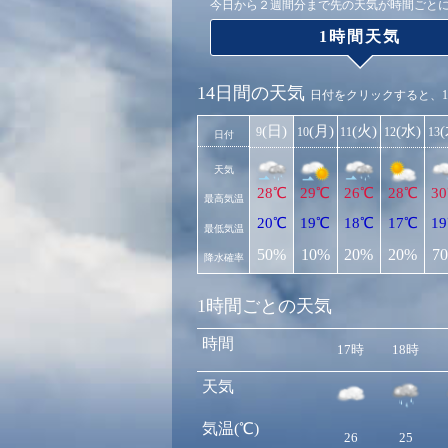
今日から２週間分まで先の天気が時間ごと
1時間天気
14日間の天気
日付をクリックすると、
(日)
(月)
(火)
(水)
9
10
11
12
13
日付
天気
28℃
29℃
26℃
28℃
3
最高気温
20℃
19℃
18℃
17℃
1
最低気温
50%
10%
20%
20%
7
降水確率
1時間ごとの天気
時間
17時
18時
天気
気温(℃)
26
25