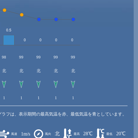
98
99
99
99
99
北
北
北
北
北
1
1
1
1
1
グラフは、表示期間の最高気温を赤、最低気温を青としています。
北
28℃
20℃
1m/s
風速
風向
最高
最低