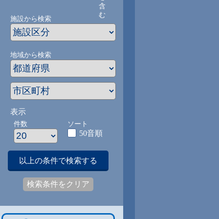
含
む
施設から検索
地域から検索
表示
件数
ソート
50音順
以上の条件で検索する
検索条件をクリア