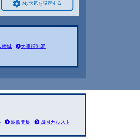
My天気を設定する
八幡城
大滝鍾乳洞
岳
波照間島
四国カルスト