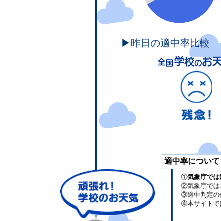
▶昨日の適中率比較
適中率について
①
気象庁では
②気象庁では
③適中判定の
④本サイトで