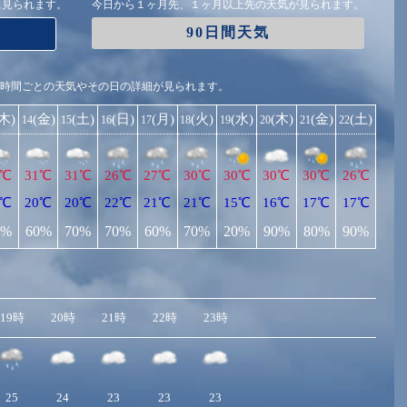
に見られます。
今日から１ヶ月先、１ヶ月以上先の天気が見られます。
90日間天気
1時間ごとの天気やその日の詳細が見られます。
(木)
(金)
(土)
(日)
(月)
(火)
(水)
(木)
(金)
(土)
14
15
16
17
18
19
20
21
22
0℃
31℃
31℃
26℃
27℃
30℃
30℃
30℃
30℃
26℃
9℃
20℃
20℃
22℃
21℃
21℃
15℃
16℃
17℃
17℃
0%
60%
70%
70%
60%
70%
20%
90%
80%
90%
19時
20時
21時
22時
23時
25
24
23
23
23