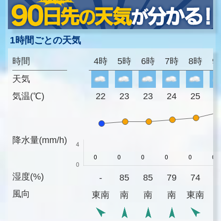
1時間ごとの天気
時間
4時
5時
6時
7時
8時
9
天気
気温(℃)
22
23
23
24
25
2
降水量(mm/h)
湿度(%)
-
85
85
79
74
7
風向
東南
南
南
南
東南