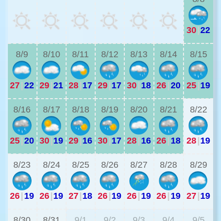
30
|
22
2
8/9
8/10
8/11
8/12
8/13
8/14
8/15
27
|
22
29
|
21
28
|
17
29
|
17
30
|
18
26
|
20
25
|
19
2
8/16
8/17
8/18
8/19
8/20
8/21
8/22
25
|
20
30
|
19
29
|
16
30
|
17
28
|
16
26
|
18
28
|
19
2
8/23
8/24
8/25
8/26
8/27
8/28
8/29
26
|
19
26
|
19
27
|
18
26
|
19
26
|
19
26
|
19
27
|
19
2
8/30
8/31
9/1
9/2
9/3
9/4
9/5