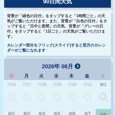
90日間天気
背景が「緑色の日付」をタップすると「1時間ごと」の天
気がご覧いただけます。また、背景が「白色の日付」をタ
ップすると「日中と夜間」の天気、背景が「グレーの日
付」をタップすると「1日ごと」の天気がご覧いただけま
す。
カレンダー部分をフリック(スライド)すると翌月のカレン
ダーがご覧になれます
2026年 08月
日
月
火
水
木
金
土
7/26
7/27
7/28
7/29
7/30
7/31
8/1
2
8/2
8/3
8/4
8/5
8/6
8/7
8/8