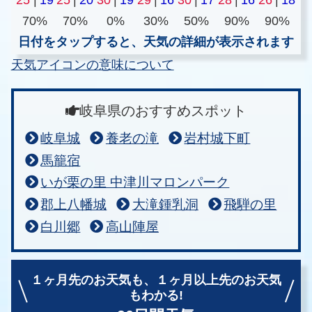
70%
70%
0%
30%
50%
90%
90%
日付をタップすると、天気の詳細が表示されます
天気アイコンの意味について
岐阜県のおすすめスポット
岐阜城
養老の滝
岩村城下町
馬籠宿
いが栗の里 中津川マロンパーク
郡上八幡城
大滝鍾乳洞
飛騨の里
白川郷
高山陣屋
１ヶ月先のお天気も、
１ヶ月以上先のお天気
もわかる!