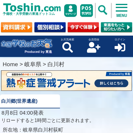
予備校・大学受験の東進ドットコム
MENU
お天気検索
会員登録
ログイン
Produced by 東進
Home
>
岐阜県
>
白川村
白川郷(世界遺産)
8月8日 04:00発表
リロードすると1時間ごとに更新されます。
所在地：
岐阜県白川村荻町