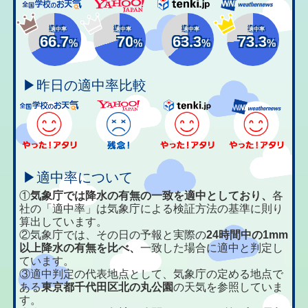
適中率
適中率
適中率
適中率
66.7
70
63.3
73.3
%
%
%
%
▶昨日の適中率比較
▶適中率について
①
気象庁では降水の有無の一致を適中としており、
各
社の「適中率」は気象庁による検証方法の基準に則り
算出しています。
②気象庁では、その日の予報と実際の
24時間中の1mm
以上降水の有無を比べ、
一致した場合に適中と判定し
ています。
③適中判定の代表地点として、気象庁の定める地点で
ある
東京都千代田区北の丸公園
の天気を参照していま
す。