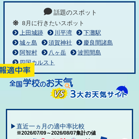
話題のスポット
8月に行きたいスポット
上田城跡
川平湾
下灘駅
城ヶ島
須賀神社
慶良間諸島
阿智村
八ヶ岳
波照間島
四国カルスト
▶直近一ヵ月の適中率比較
※2026/07/09～2026/08/07集計の値