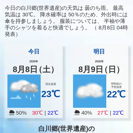
今日の白川郷(世界遺産)の天気は
曇のち雨。
最高
気温は
30℃。
降水確率は
50％のため、外出時には
傘を持参しましょう。
服装については、
半袖や薄
手のシャツを着ると快適でしょう。
（
8月8日 04時
発表）
今日
明日
2026年
2026年
8
月
8
日
（土）
8
月
9
日
（日）
同時刻の
現在温度
予想温度
23℃
22℃
50%
30℃
|
22℃
40%
27℃
|
22℃
白川郷(世界遺産)の