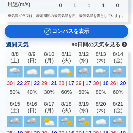
風速(m/s)
0
1
1
1
0
※気温グラフは、表示期間の最高気温を赤、最低気温を青としています。
コンパスを表示
週間天気
90日間の天気を見る
8/8
8/9
8/10
8/11
8/12
8/13
8/14
(土)
(日)
(月)
(火)
(水)
(木)
(金)
30
|
22
27
|
22
29
|
21
28
|
17
29
|
17
30
|
18
26
|
20
50%
40%
30%
60%
60%
80%
60%
8/15
8/16
8/17
8/18
8/19
8/20
8/21
(土)
(日)
(月)
(火)
(水)
(木)
(金)
25
|
19
25
|
20
30
|
19
29
|
16
30
|
17
28
|
16
26
|
18