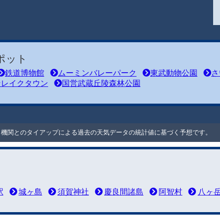
ポット
鉄道博物館
ムーミンバレーパーク
東武動物公園
さ
ンレイクタウン
国営武蔵丘陵森林公園
ート機関とのタイアップによる過去の天気データの統計値に基づく予想です。
駅
城ヶ島
須賀神社
慶良間諸島
阿智村
八ヶ