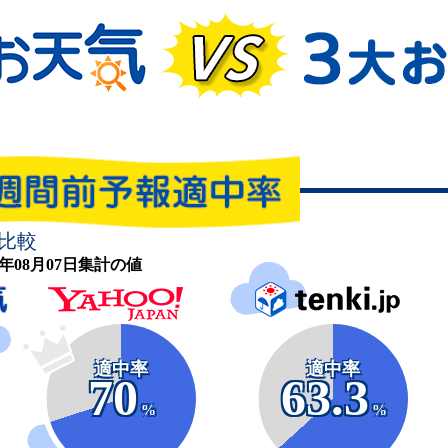
比較
26年08月07日集計の値
適中率
適中率
70
63.3
%
%