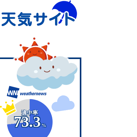
適中率
73.3
%