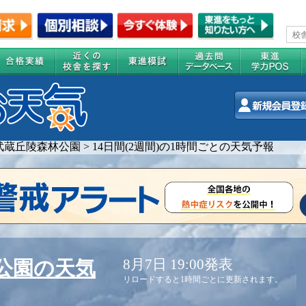
武蔵丘陵森林公園
>
14日間(2週間)の1時間ごとの天気予報
8月7日 19:00発表
公園の天気
リロードすると1時間ごとに更新されます。