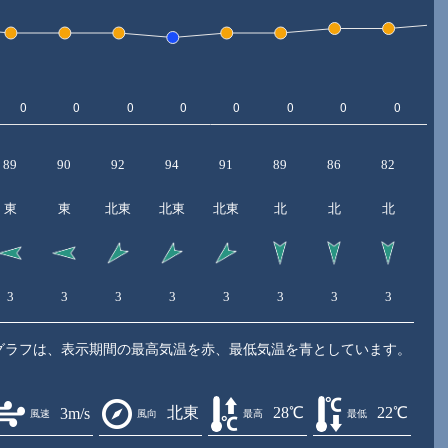
89
90
92
94
91
89
86
82
7
東
東
北東
北東
北東
北
北
北
北
3
3
3
3
3
3
3
3
4
グラフは、表示期間の最高気温を赤、最低気温を青としています。
北東
28℃
22℃
3m/s
風速
風向
最高
最低