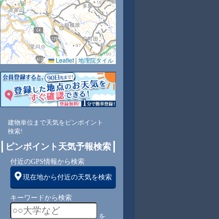
Leaflet
|
地理院タイル
9
76
74
73
72
84
73
66
69
東
北東
北東
北東
北
北
北
東
東
建物単位まで天気をピンポイント
検索!
4
4
3
3
2
2
3
3
ピンポイント天気予報検索
付近のGPS情報から検索
現在地から付近の天気を検索
キーワードから検索
を