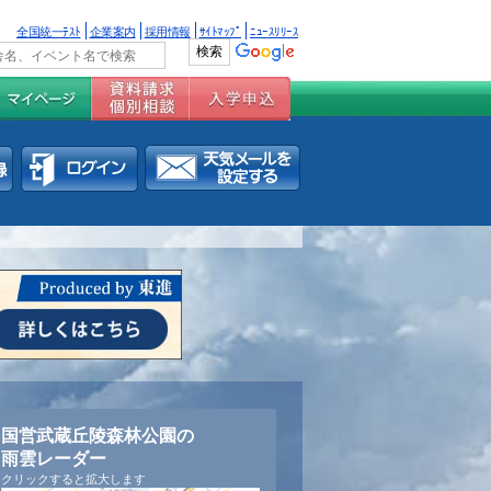
全国統一ﾃｽﾄ
企業案内
採用情報
ｻｲﾄﾏｯﾌﾟ
ﾆｭｰｽﾘﾘｰｽ
国営武蔵丘陵森林公園の
雨雲レーダー
クリックすると拡大します