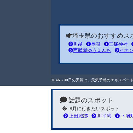
埼玉県のおすすめス
川越
長瀞
三峯神社
西武園ゆうえんち
イオ
※ 46～90日の天気は、天気予報のエキスパ
話題のスポット
8月に行きたいスポット
上田城跡
川平湾
下灘