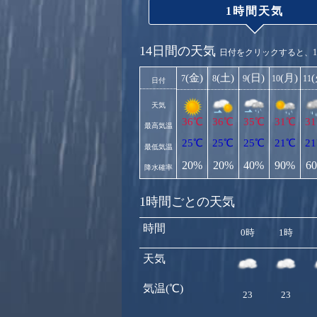
1時間天気
14日間の天気
日付をクリックすると、
(金)
(土)
(日)
(月)
7
8
9
10
11
日付
天気
36℃
36℃
35℃
31℃
3
最高気温
25℃
25℃
25℃
21℃
2
最低気温
20%
20%
40%
90%
6
降水確率
1時間ごとの天気
時間
0時
1時
天気
気温(℃)
23
23