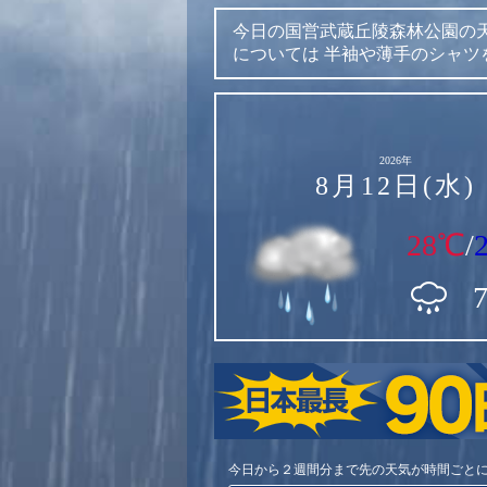
今日の国営武蔵丘陵森林公園の
については
半袖や薄手のシャツ
2026年
8月12日(水)
28℃
/
今日から２週間分まで先の天気が時間ごと