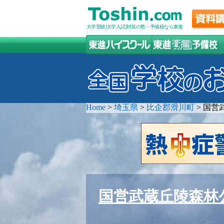
大学受験(大学入試)対策の塾・予備校なら東進
Home
>
埼玉県
>
比企郡滑川町
>
国営
国営武蔵丘陵森林