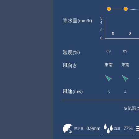
降水量(mm/h)
89
89
湿度(%)
東南
東南
風向き
風速(m/s)
5
4
※気温
0.9mm
77%
降水量
湿度