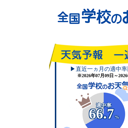
▶直近一ヵ月の適中率
※2026年07月09日～20
適中率
66.7
%