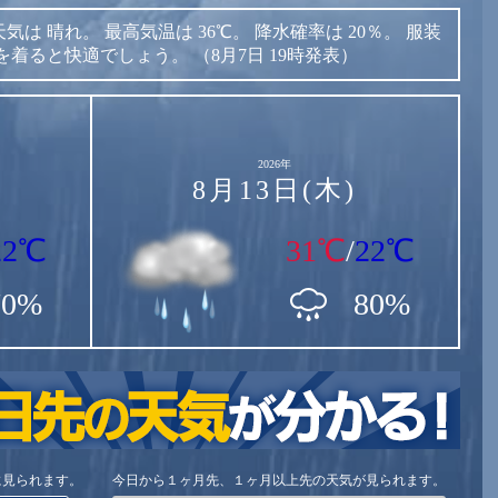
天気は
晴れ。
最高気温は
36℃。
降水確率は
20％。
服装
を着ると快適でしょう。
（8月7日 19時発表）
2026年
8月13日(木)
22℃
31℃
/
22℃
70%
80%
に見られます。
今日から１ヶ月先、１ヶ月以上先の天気が見られます。