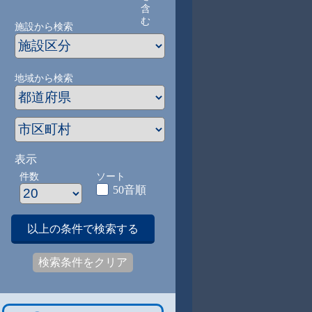
含
む
施設から検索
地域から検索
表示
件数
ソート
50音順
以上の条件で検索する
検索条件をクリア