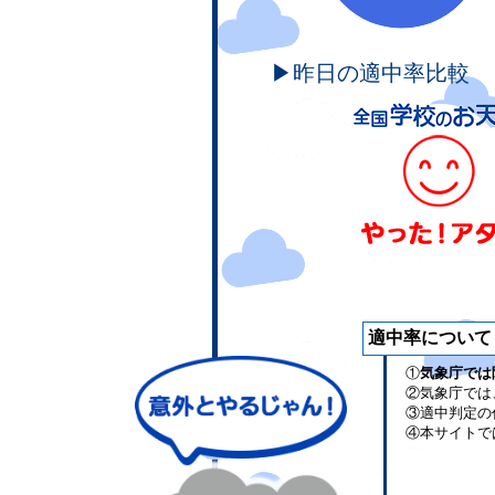
▶昨日の適中率比較
適中率について
①
気象庁では
②気象庁では
③適中判定の
④本サイトで