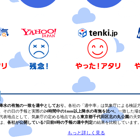
降水の有無の一致を適中としており、
各社の「適中率」は気象庁による検証
、その日の予報と実際の
24時間中の1mm以上降水の有無を比べ、
一致した場
代表地点として、気象庁の定める地点である
東京都千代田区北の丸公園
の天
は、
各社が公開している7日前0時の予報の適中判定
の結果を比較しています
もっと詳しく見る