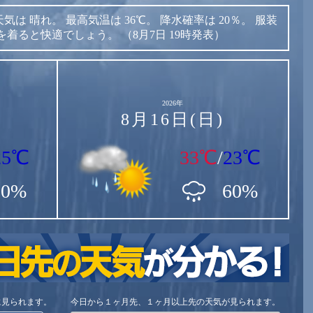
天気は
晴れ。
最高気温は
36℃。
降水確率は
20％。
服装
を着ると快適でしょう。
（8月7日 19時発表）
2026年
8月16日(日)
25℃
33℃
/
23℃
80%
60%
に見られます。
今日から１ヶ月先、１ヶ月以上先の天気が見られます。