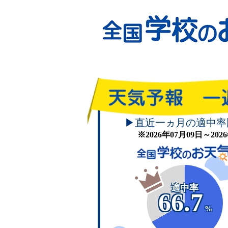
▶直近一ヵ月の適中率
※2026年07月09日～20
適中率
66.7
%