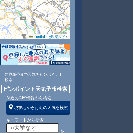
Leaflet
|
地理院タイル
1
81
71
61
71
88
87
91
81
西
北西
北西
北西
北
北
北
北
北
建物単位まで天気をピンポイント
検索!
4
4
4
4
5
5
5
5
ピンポイント天気予報検索
付近のGPS情報から検索
現在地から付近の天気を検索
キーワードから検索
を