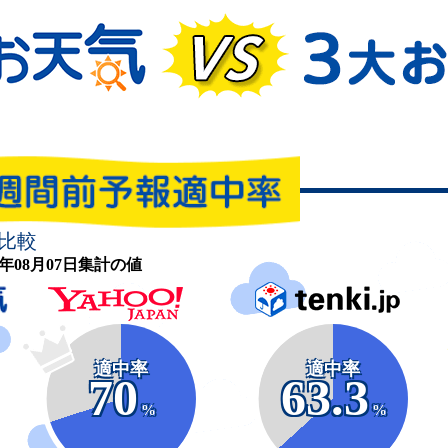
比較
26年08月07日集計の値
適中率
適中率
70
63.3
%
%