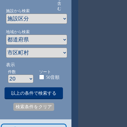
含
む
施設から検索
地域から検索
表示
件数
ソート
50音順
以上の条件で検索する
検索条件をクリア