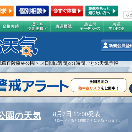
武蔵丘陵森林公園
>
14日間(2週間)の1時間ごとの天気予報
8月7日 19:00発表
公園の天気
リロードすると1時間ごとに更新されます。