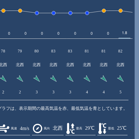
78
79
80
83
83
81
81
82
9
北西
北西
北西
北西
北西
北西
北西
北西
北
2
2
3
3
3
4
4
5
5
グラフは、表示期間の最高気温を赤、最低気温を青としています。
北西
29℃
25℃
4m/s
風速
風向
最高
最低