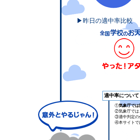
▶昨日の適中率比較
適中率について
①
気象庁では
②気象庁では
③適中判定の
④本サイトで