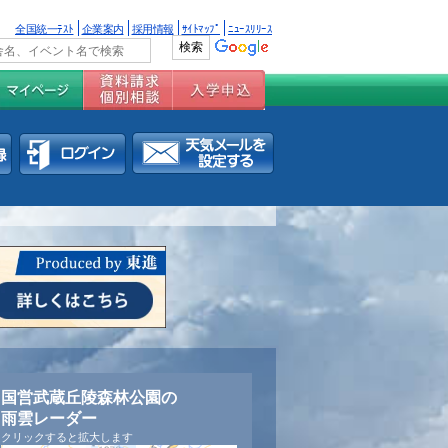
全国統一ﾃｽﾄ
企業案内
採用情報
ｻｲﾄﾏｯﾌﾟ
ﾆｭｰｽﾘﾘｰｽ
国営武蔵丘陵森林公園の
雨雲レーダー
クリックすると拡大します