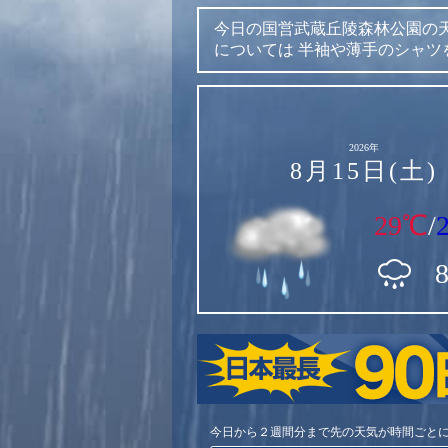
今日の国営武蔵丘陵森林公園の
については
半袖や薄手のシャツ
2026年
8月15日(土)
29℃
/
今日から２週間分まで先の天気が時間ごと