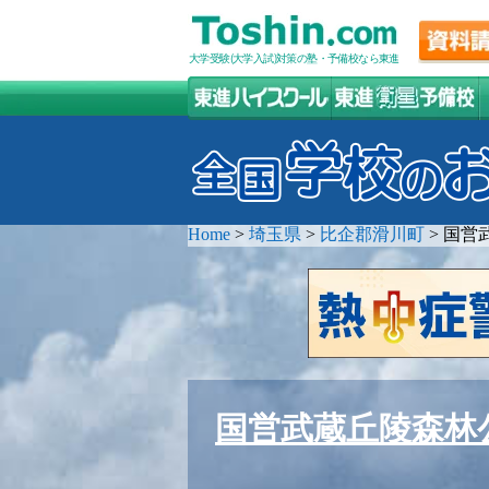
大学受験(大学入試)対策の塾・予備校なら東進
Home
>
埼玉県
>
比企郡滑川町
>
国営
国営武蔵丘陵森林