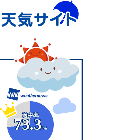
適中率
73.3
%