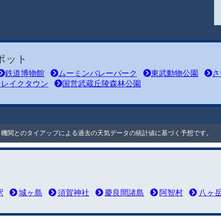
ポット
鉄道博物館
ムーミンバレーパーク
東武動物公園
さ
ンレイクタウン
国営武蔵丘陵森林公園
ート機関とのタイアップによる過去の天気データの統計値に基づく予想です。
駅
城ヶ島
須賀神社
慶良間諸島
阿智村
八ヶ