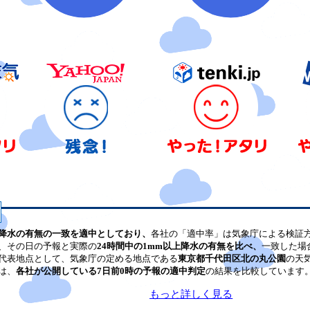
降水の有無の一致を適中としており、
各社の「適中率」は気象庁による検証
、その日の予報と実際の
24時間中の1mm以上降水の有無を比べ、
一致した場
代表地点として、気象庁の定める地点である
東京都千代田区北の丸公園
の天
は、
各社が公開している7日前0時の予報の適中判定
の結果を比較しています
もっと詳しく見る