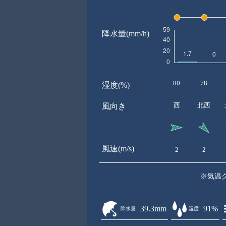
降水量(mm/h)
80
78
湿度(%)
西
北西
風向き
風速(m/s)
2
2
※気温
39.3mm
91%
降水量
湿度