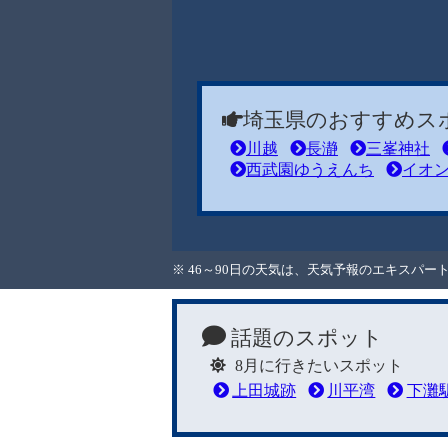
埼玉県のおすすめス
川越
長瀞
三峯神社
西武園ゆうえんち
イオ
※ 46～90日の天気は、天気予報のエキスパ
話題のスポット
8月に行きたいスポット
上田城跡
川平湾
下灘