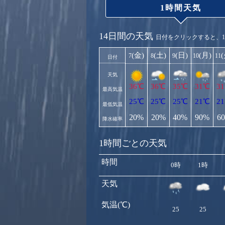
1時間天気
14日間の天気
日付をクリックすると、
(金)
(土)
(日)
(月)
7
8
9
10
11
日付
天気
36℃
36℃
35℃
31℃
3
最高気温
25℃
25℃
25℃
21℃
2
最低気温
20%
20%
40%
90%
6
降水確率
1時間ごとの天気
時間
0時
1時
天気
気温(℃)
25
25