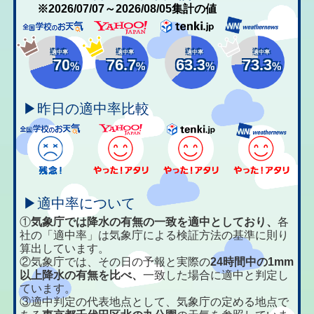
※2026/07/07～2026/08/05集計の値
適中率
適中率
適中率
適中率
70
76.7
63.3
73.3
%
%
%
%
▶昨日の適中率比較
▶適中率について
①
気象庁では降水の有無の一致を適中としており、
各
社の「適中率」は気象庁による検証方法の基準に則り
算出しています。
②気象庁では、その日の予報と実際の
24時間中の1mm
以上降水の有無を比べ、
一致した場合に適中と判定し
ています。
③適中判定の代表地点として、気象庁の定める地点で