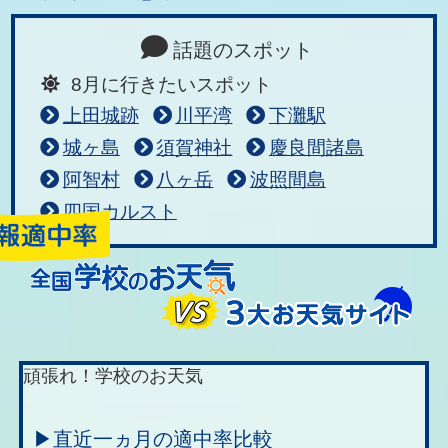
話題のスポット
8月に行きたいスポット
上田城跡
川平湾
下灘駅
城ヶ島
須賀神社
慶良間諸島
阿智村
八ヶ岳
波照間島
四国カルスト
頑張れ！学校のお天気
▶直近一ヵ月の適中率比較