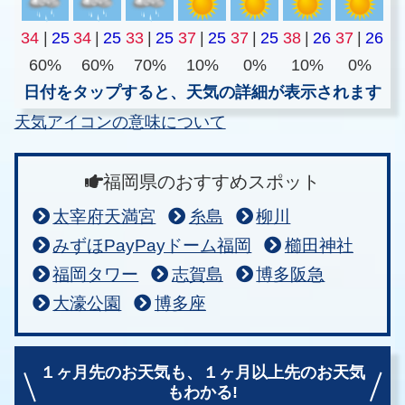
34
|
25
34
|
25
33
|
25
37
|
25
37
|
25
38
|
26
37
|
26
60%
60%
70%
10%
0%
10%
0%
日付をタップすると、天気の詳細が表示されます
天気アイコンの意味について
福岡県のおすすめスポット
太宰府天満宮
糸島
柳川
みずほPayPayドーム福岡
櫛田神社
福岡タワー
志賀島
博多阪急
大濠公園
博多座
１ヶ月先のお天気も、
１ヶ月以上先のお天気
もわかる!