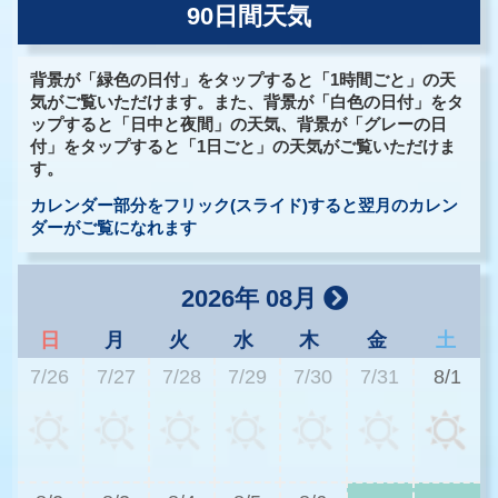
90日間天気
背景が「緑色の日付」をタップすると「1時間ごと」の天
気がご覧いただけます。また、背景が「白色の日付」をタ
ップすると「日中と夜間」の天気、背景が「グレーの日
付」をタップすると「1日ごと」の天気がご覧いただけま
す。
カレンダー部分をフリック(スライド)すると翌月のカレン
ダーがご覧になれます
2026年 08月
日
月
火
水
木
金
土
7/26
7/27
7/28
7/29
7/30
7/31
8/1
3