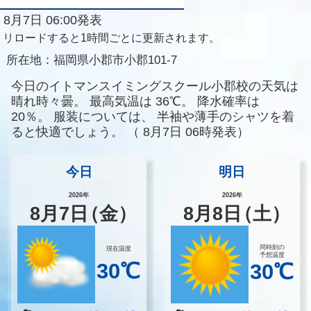
8月7日 06:00発表
リロードすると1時間ごとに更新されます。
所在地：
福岡県小郡市小郡101-7
今日のイトマンスイミングスクール小郡校の天気は
晴れ時々曇。
最高気温は
36℃。
降水確率は
20％。
服装については、
半袖や薄手のシャツを着
ると快適でしょう。
（
8月7日 06時発表）
今日
明日
2026年
2026年
8
月
7
日
（金）
8
月
8
日
（土）
同時刻の
現在温度
予想温度
30℃
30℃