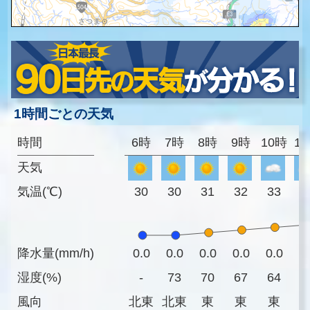
1時間ごとの天気
時間
6時
7時
8時
9時
10時
1
天気
気温(℃)
30
30
31
32
33
3
降水量(mm/h)
0.0
0.0
0.0
0.0
0.0
0
湿度(%)
-
73
70
67
64
6
風向
北東
北東
東
東
東