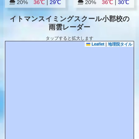
20%
36℃
|
29℃
20%
36℃
|
30℃
イトマンスイミングスクール小郡校の
雨雲レーダー
タップすると拡大します
Leaflet
|
地理院タイル