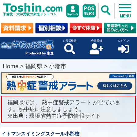
予備校・大学受験の東進ドットコム
MENU
お天気検索
会員登録
ログイン
Produced by 東進
Home
>
福岡県
>
小郡市
福岡県では、 熱中症警戒アラート が出ていま
す。熱中症に注意しましょう。
※出典：環境省熱中症予防情報サイト
イトマンスイミングスクール小郡校