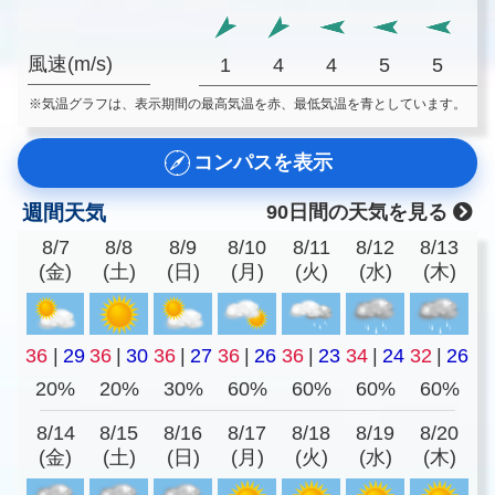
風速(m/s)
1
4
4
5
5
※気温グラフは、表示期間の最高気温を赤、最低気温を青としています。
コンパスを表示
週間天気
90日間の天気を見る
8/7
8/8
8/9
8/10
8/11
8/12
8/13
(金)
(土)
(日)
(月)
(火)
(水)
(木)
36
|
29
36
|
30
36
|
27
36
|
26
36
|
23
34
|
24
32
|
26
20%
20%
30%
60%
60%
60%
60%
8/14
8/15
8/16
8/17
8/18
8/19
8/20
(金)
(土)
(日)
(月)
(火)
(水)
(木)