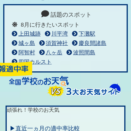
話題のスポット
8月に行きたいスポット
上田城跡
川平湾
下灘駅
城ヶ島
須賀神社
慶良間諸島
阿智村
八ヶ岳
波照間島
四国カルスト
頑張れ！学校のお天気
▶直近一ヵ月の適中率比較