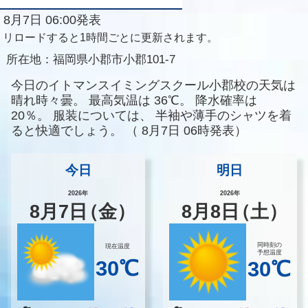
8月7日 06:00発表
リロードすると1時間ごとに更新されます。
所在地：
福岡県小郡市小郡101-7
今日のイトマンスイミングスクール小郡校の天気は
晴れ時々曇。
最高気温は
36℃。
降水確率は
20％。
服装については、
半袖や薄手のシャツを着
ると快適でしょう。
（
8月7日 06時発表）
今日
明日
2026年
2026年
8
月
7
日
（金）
8
月
8
日
（土）
同時刻の
現在温度
予想温度
30℃
30℃