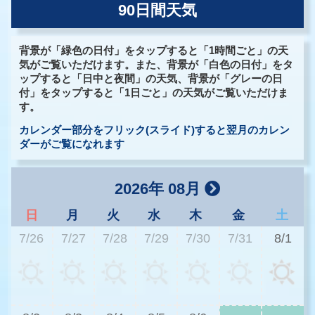
90日間天気
背景が「緑色の日付」をタップすると「1時間ごと」の天
気がご覧いただけます。また、背景が「白色の日付」をタ
ップすると「日中と夜間」の天気、背景が「グレーの日
付」をタップすると「1日ごと」の天気がご覧いただけま
す。
カレンダー部分をフリック(スライド)すると翌月のカレン
ダーがご覧になれます
2026年 08月
日
月
火
水
木
金
土
7/26
7/27
7/28
7/29
7/30
7/31
8/1
3