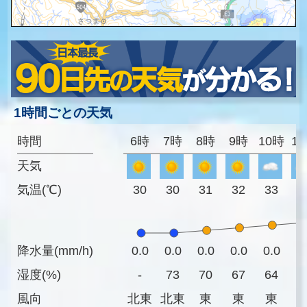
1時間ごとの天気
時間
6時
7時
8時
9時
10時
1
天気
気温(℃)
30
30
31
32
33
3
降水量(mm/h)
0.0
0.0
0.0
0.0
0.0
0
湿度(%)
-
73
70
67
64
6
風向
北東
北東
東
東
東