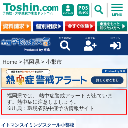
予備校・大学受験の東進ドットコム
MENU
お天気検索
会員登録
ログイン
Produced by 東進
Home
>
福岡県
>
小郡市
福岡県では、 熱中症警戒アラート が出ていま
す。熱中症に注意しましょう。
※出典：環境省熱中症予防情報サイト
イトマンスイミングスクール小郡校