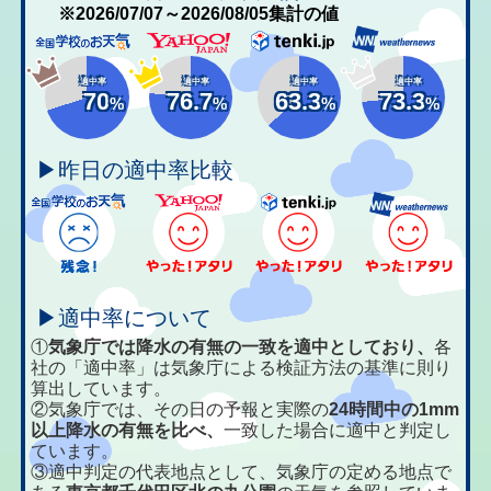
※2026/07/07～2026/08/05集計の値
適中率
適中率
適中率
適中率
70
76.7
63.3
73.3
%
%
%
%
▶昨日の適中率比較
▶適中率について
①
気象庁では降水の有無の一致を適中としており、
各
社の「適中率」は気象庁による検証方法の基準に則り
算出しています。
②気象庁では、その日の予報と実際の
24時間中の1mm
以上降水の有無を比べ、
一致した場合に適中と判定し
ています。
③適中判定の代表地点として、気象庁の定める地点で