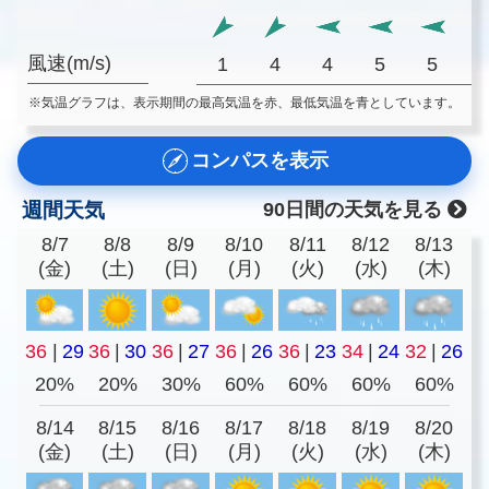
風速(m/s)
1
4
4
5
5
※気温グラフは、表示期間の最高気温を赤、最低気温を青としています。
コンパスを表示
週間天気
90日間の天気を見る
8/7
8/8
8/9
8/10
8/11
8/12
8/13
(金)
(土)
(日)
(月)
(火)
(水)
(木)
36
|
29
36
|
30
36
|
27
36
|
26
36
|
23
34
|
24
32
|
26
20%
20%
30%
60%
60%
60%
60%
8/14
8/15
8/16
8/17
8/18
8/19
8/20
(金)
(土)
(日)
(月)
(火)
(水)
(木)