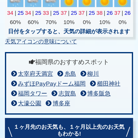
34
|
25
34
|
25
33
|
25
37
|
25
37
|
25
38
|
26
37
|
26
60%
60%
70%
10%
0%
10%
0%
日付をタップすると、天気の詳細が表示されます
天気アイコンの意味について
福岡県のおすすめスポット
太宰府天満宮
糸島
柳川
みずほPayPayドーム福岡
櫛田神社
福岡タワー
志賀島
博多阪急
大濠公園
博多座
１ヶ月先のお天気も、
１ヶ月以上先のお天気
もわかる!