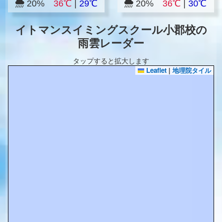
20%
36℃
|
29℃
20%
36℃
|
30℃
イトマンスイミングスクール小郡校の
雨雲レーダー
タップすると拡大します
Leaflet
|
地理院タイル