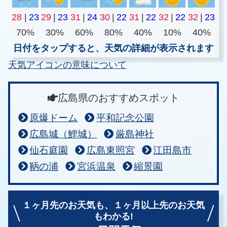
28
|
23
29
|
23
31
|
24
30
|
22
31
|
22
32
|
22
32
|
23
70%
30%
60%
80%
40%
10%
40%
日付をタップすると、天気の詳細が表示されます
天気アイコンの意味について
広島県のおすすめスポット
原爆ドーム
平和記念公園
広島城（鯉城）
厳島神社
仙石庭園
広島東照宮
江田島市
鞆の浦
宮浜温泉
縮景園
１ヶ月先のお天気も、
１ヶ月以上先のお天気
もわかる!