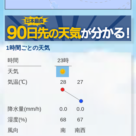
1時間ごとの天気
時間
23時
天気
気温(℃)
28
27
降水量(mm/h)
0.0
0.0
湿度(%)
68
67
風向
南
南西