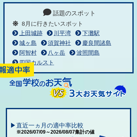
話題のスポット
8月に行きたいスポット
上田城跡
川平湾
下灘駅
城ヶ島
須賀神社
慶良間諸島
阿智村
八ヶ岳
波照間島
四国カルスト
▶直近一ヵ月の適中率比較
※2026/07/09～2026/08/07集計の値