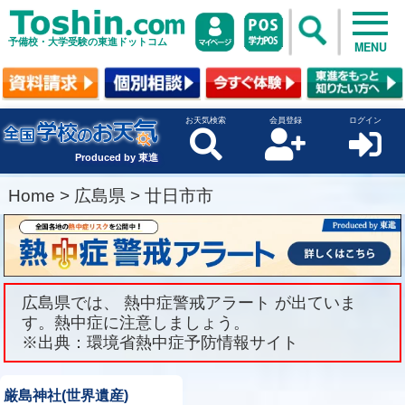
予備校・大学受験の東進ドットコム
MENU
お天気検索
会員登録
ログイン
Produced by 東進
Home
>
広島県
>
廿日市市
広島県では、 熱中症警戒アラート が出ていま
す。熱中症に注意しましょう。
※出典：環境省熱中症予防情報サイト
厳島神社(世界遺産)