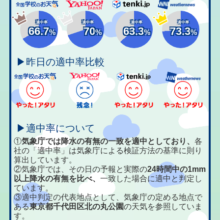
適中率
適中率
適中率
適中率
66.7
70
63.3
73.3
%
%
%
%
▶昨日の適中率比較
▶適中率について
①
気象庁では降水の有無の一致を適中としており、
各
社の「適中率」は気象庁による検証方法の基準に則り
算出しています。
②気象庁では、その日の予報と実際の
24時間中の1mm
以上降水の有無を比べ、
一致した場合に適中と判定し
ています。
③適中判定の代表地点として、気象庁の定める地点で
ある
東京都千代田区北の丸公園
の天気を参照していま
す。