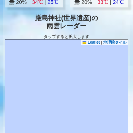
20%
34℃
|
25℃
20%
33℃
|
24℃
厳島神社(世界遺産)の
雨雲レーダー
タップすると拡大します
Leaflet
|
地理院タイル