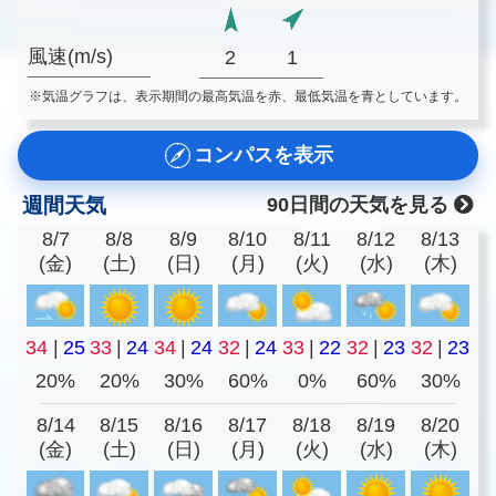
風速(m/s)
2
1
※気温グラフは、表示期間の最高気温を赤、最低気温を青としています。
コンパスを表示
週間天気
90日間の天気を見る
8/7
8/8
8/9
8/10
8/11
8/12
8/13
(金)
(土)
(日)
(月)
(火)
(水)
(木)
34
|
25
33
|
24
34
|
24
32
|
24
33
|
22
32
|
23
32
|
23
20%
20%
30%
60%
0%
60%
30%
8/14
8/15
8/16
8/17
8/18
8/19
8/20
(金)
(土)
(日)
(月)
(火)
(水)
(木)