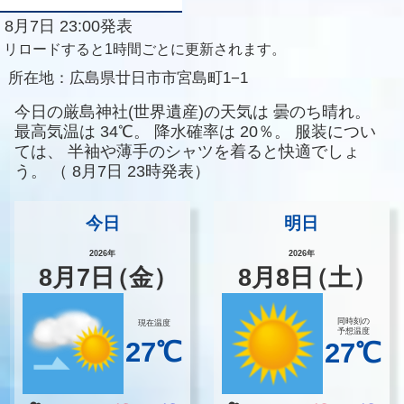
8月7日 23:00発表
リロードすると1時間ごとに更新されます。
所在地：
広島県廿日市市宮島町1−1
今日の厳島神社(世界遺産)の天気は
曇のち晴れ。
最高気温は
34℃。
降水確率は
20％。
服装につい
ては、
半袖や薄手のシャツを着ると快適でしょ
う。
（
8月7日 23時発表）
今日
明日
2026年
2026年
8
月
7
日
（金）
8
月
8
日
（土）
同時刻の
現在温度
予想温度
27℃
27℃