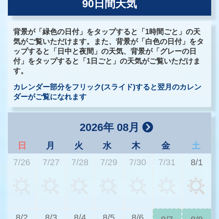
90日間天気
背景が「緑色の日付」をタップすると「1時間ごと」の天
気がご覧いただけます。また、背景が「白色の日付」をタ
ップすると「日中と夜間」の天気、背景が「グレーの日
付」をタップすると「1日ごと」の天気がご覧いただけま
す。
カレンダー部分をフリック(スライド)すると翌月のカレン
ダーがご覧になれます
2026年 08月
日
月
火
水
木
金
土
7/26
7/27
7/28
7/29
7/30
7/31
8/1
3
8/2
8/3
8/4
8/5
8/6