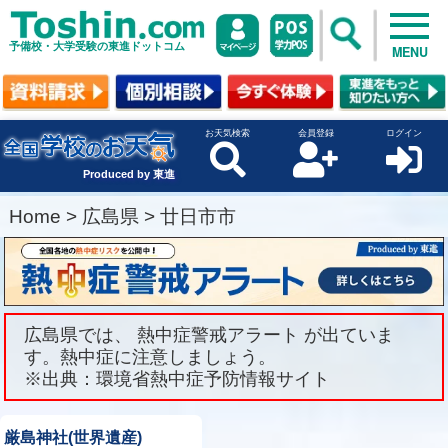
予備校・大学受験の東進ドットコム
MENU
お天気検索
会員登録
ログイン
Produced by 東進
Home
>
広島県
>
廿日市市
広島県では、 熱中症警戒アラート が出ていま
す。熱中症に注意しましょう。
※出典：環境省熱中症予防情報サイト
厳島神社(世界遺産)