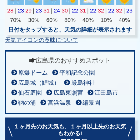
28
|
23
29
|
23
31
|
24
30
|
22
31
|
22
32
|
22
32
|
23
70%
30%
60%
80%
40%
10%
40%
日付をタップすると、天気の詳細が表示されます
天気アイコンの意味について
広島県のおすすめスポット
原爆ドーム
平和記念公園
広島城（鯉城）
厳島神社
仙石庭園
広島東照宮
江田島市
鞆の浦
宮浜温泉
縮景園
１ヶ月先のお天気も、
１ヶ月以上先のお天気
もわかる!