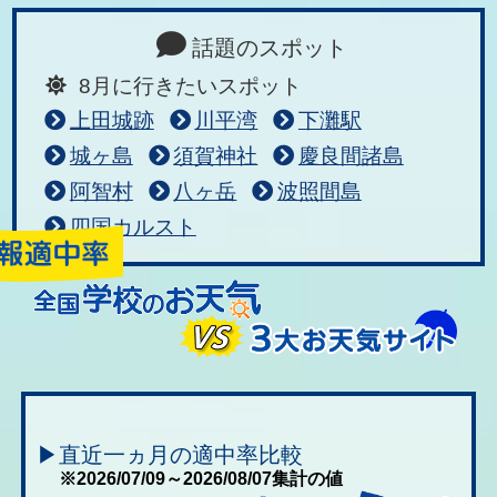
話題のスポット
8月に行きたいスポット
上田城跡
川平湾
下灘駅
城ヶ島
須賀神社
慶良間諸島
阿智村
八ヶ岳
波照間島
四国カルスト
▶直近一ヵ月の適中率比較
※2026/07/09～2026/08/07集計の値