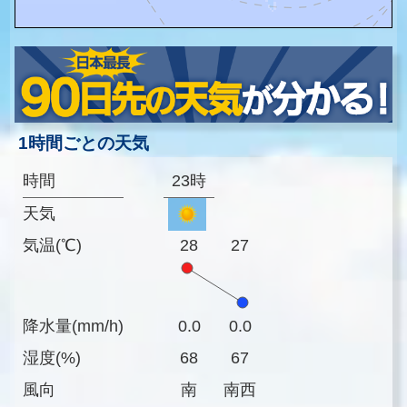
1時間ごとの天気
時間
23時
天気
気温(℃)
28
27
降水量(mm/h)
0.0
0.0
湿度(%)
68
67
風向
南
南西