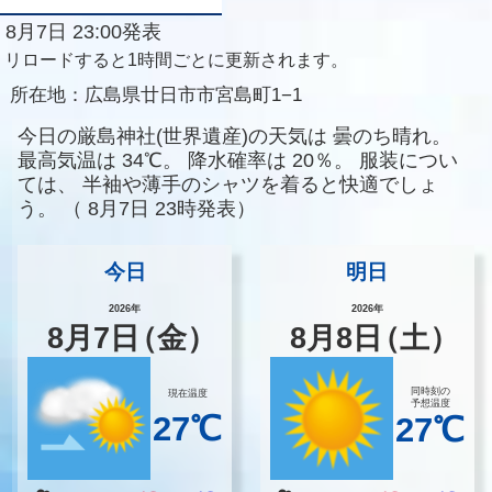
8月7日 23:00発表
リロードすると1時間ごとに更新されます。
所在地：
広島県廿日市市宮島町1−1
今日の厳島神社(世界遺産)の天気は
曇のち晴れ。
最高気温は
34℃。
降水確率は
20％。
服装につい
ては、
半袖や薄手のシャツを着ると快適でしょ
う。
（
8月7日 23時発表）
今日
明日
2026年
2026年
8
月
7
日
（金）
8
月
8
日
（土）
同時刻の
現在温度
予想温度
27℃
27℃