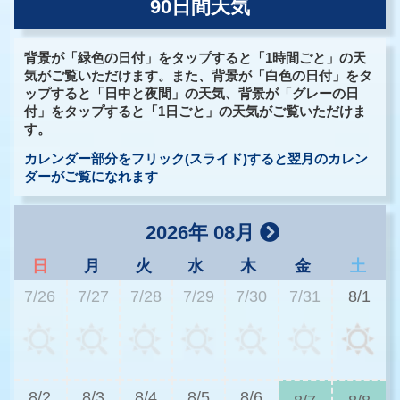
90日間天気
背景が「緑色の日付」をタップすると「1時間ごと」の天
気がご覧いただけます。また、背景が「白色の日付」をタ
ップすると「日中と夜間」の天気、背景が「グレーの日
付」をタップすると「1日ごと」の天気がご覧いただけま
す。
カレンダー部分をフリック(スライド)すると翌月のカレン
ダーがご覧になれます
2026年 08月
日
月
火
水
木
金
土
7/26
7/27
7/28
7/29
7/30
7/31
8/1
3
8/2
8/3
8/4
8/5
8/6