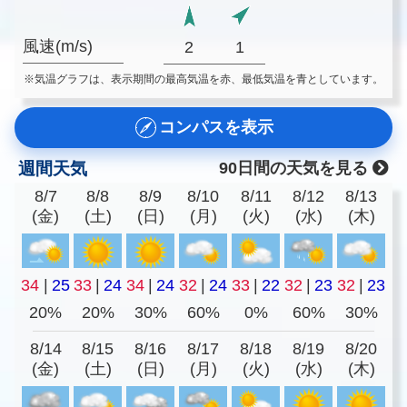
風速(m/s)
2
1
※気温グラフは、表示期間の最高気温を赤、最低気温を青としています。
コンパスを表示
週間天気
90日間の天気を見る
8/7
8/8
8/9
8/10
8/11
8/12
8/13
(金)
(土)
(日)
(月)
(火)
(水)
(木)
34
|
25
33
|
24
34
|
24
32
|
24
33
|
22
32
|
23
32
|
23
20%
20%
30%
60%
0%
60%
30%
8/14
8/15
8/16
8/17
8/18
8/19
8/20
(金)
(土)
(日)
(月)
(火)
(水)
(木)