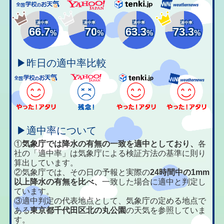
適中率
適中率
適中率
適中率
66.7
70
63.3
73.3
%
%
%
%
▶昨日の適中率比較
▶適中率について
①
気象庁では降水の有無の一致を適中としており、
各
社の「適中率」は気象庁による検証方法の基準に則り
算出しています。
②気象庁では、その日の予報と実際の
24時間中の1mm
以上降水の有無を比べ、
一致した場合に適中と判定し
ています。
③適中判定の代表地点として、気象庁の定める地点で
ある
東京都千代田区北の丸公園
の天気を参照していま
す。