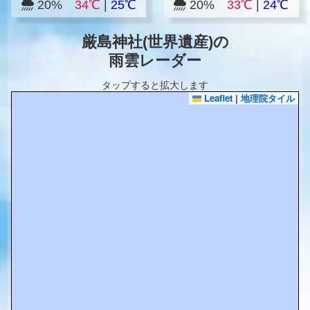
20%
34℃
|
25℃
20%
33℃
|
24℃
厳島神社(世界遺産)の
雨雲レーダー
タップすると拡大します
Leaflet
|
地理院タイル