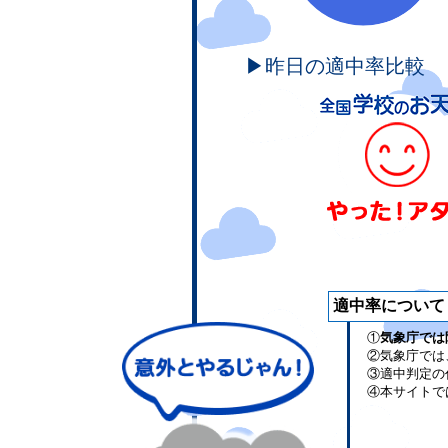
▶昨日の適中率比較
適中率について
①
気象庁では
②気象庁では
③適中判定の
④本サイトで