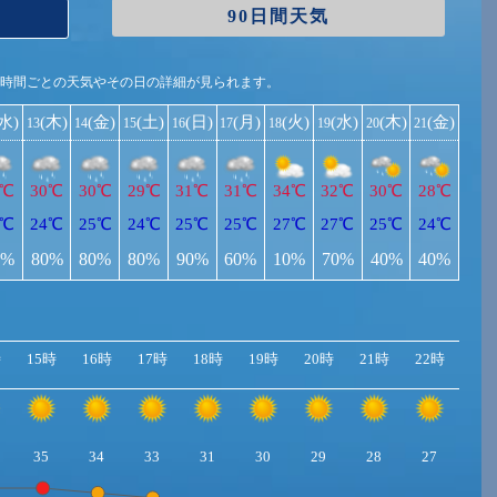
90日間天気
1時間ごとの天気やその日の詳細が見られます。
(水)
(木)
(金)
(土)
(日)
(月)
(火)
(水)
(木)
(金)
13
14
15
16
17
18
19
20
21
0℃
30℃
30℃
29℃
31℃
31℃
34℃
32℃
30℃
28℃
3℃
24℃
25℃
24℃
25℃
25℃
27℃
27℃
25℃
24℃
0%
80%
80%
80%
90%
60%
10%
70%
40%
40%
時
15時
16時
17時
18時
19時
20時
21時
22時
23
35
34
33
31
30
29
28
27
27