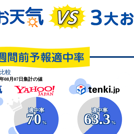
比較
26年08月07日集計の値
適中率
適中率
70
63.3
%
%