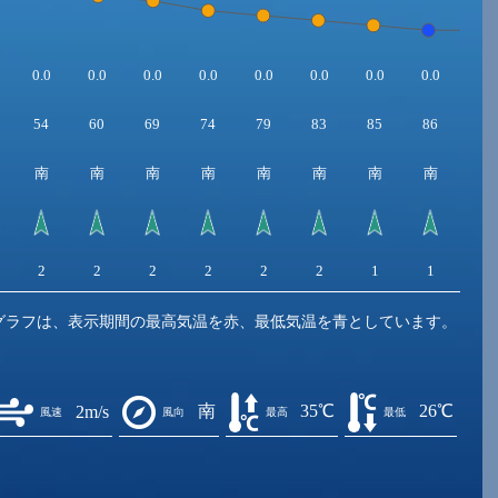
0.0
0.0
0.0
0.0
0.0
0.0
0.0
0.0
0.0
54
60
69
74
79
83
85
86
88
南
南
南
南
南
南
南
南
南
2
2
2
2
2
2
1
1
1
グラフは、表示期間の最高気温を赤、最低気温を青としています。
南
35℃
26℃
2m/s
風速
風向
最高
最低