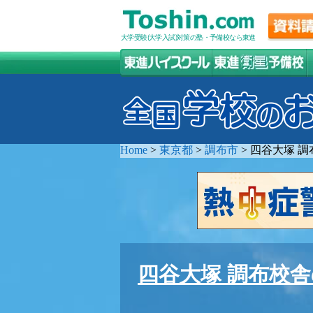
大学受験(大学入試)対策の塾・予備校なら東進
Home
>
東京都
>
調布市
>
四谷大塚 調
四谷大塚 調布校