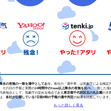
降水の有無の一致を適中としており、
各社の「適中率」は気象庁による検証
、その日の予報と実際の
24時間中の1mm以上降水の有無を比べ、
一致した場
代表地点として、気象庁の定める地点である
東京都千代田区北の丸公園
の天
は、
各社が公開している7日前0時の予報の適中判定
の結果を比較しています
もっと詳しく見る