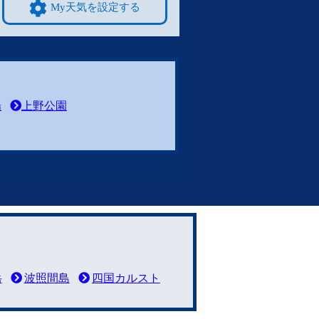
My天気を設定する
場
上野公園
岳
波照間島
四国カルスト