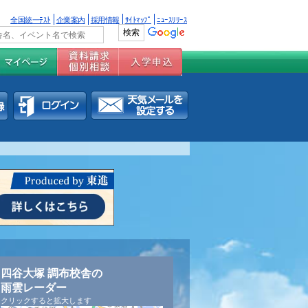
全国統一ﾃｽﾄ
企業案内
採用情報
ｻｲﾄﾏｯﾌﾟ
ﾆｭｰｽﾘﾘｰｽ
四谷大塚 調布校舎の
雨雲レーダー
クリックすると拡大します