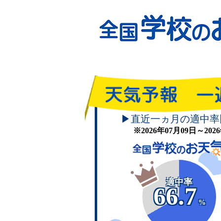
▶直近一ヵ月の適中率
※2026年07月09日～20
適中率
66.7
%