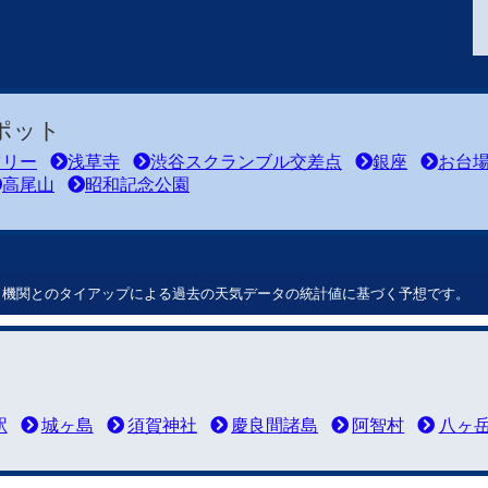
ポット
ツリー
浅草寺
渋谷スクランブル交差点
銀座
お台
高尾山
昭和記念公園
ート機関とのタイアップによる過去の天気データの統計値に基づく予想です。
駅
城ヶ島
須賀神社
慶良間諸島
阿智村
八ヶ