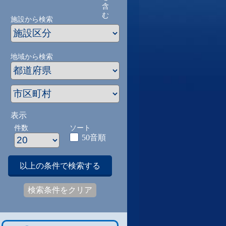
含
む
施設から検索
地域から検索
表示
件数
ソート
50音順
以上の条件で検索する
検索条件をクリア