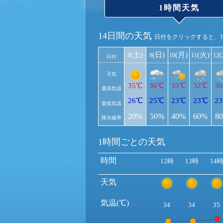
1時間天気
14日間の天気
日付をクリックすると、
(土)
(日)
(月)
(火)
8
9
10
11
12
日付
天気
35℃
36℃
33℃
32℃
3
最高気温
26℃
25℃
23℃
23℃
2
最低気温
20%
50%
40%
60%
8
降水確率
1時間ごとの天気
時間
12時
13時
14
天気
気温(℃)
34
34
35