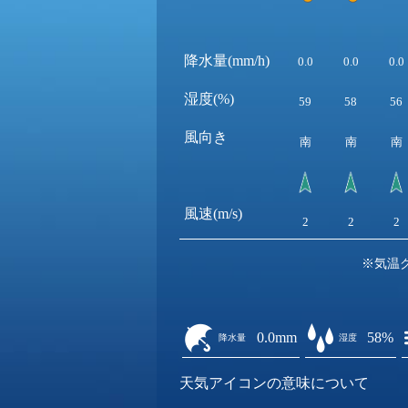
降水量(mm/h)
0.0
0.0
0.0
湿度(%)
59
58
56
風向き
南
南
南
風速(m/s)
2
2
2
※気温
0.0mm
58%
降水量
湿度
天気アイコンの意味について