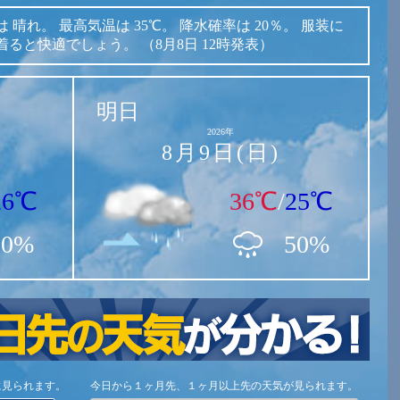
は
晴れ。
最高気温は
35℃。
降水確率は
20％。
服装に
着ると快適でしょう。
（8月8日 12時発表）
明日
2026年
8月9日(日)
26℃
36℃
/
25℃
20%
50%
に見られます。
今日から１ヶ月先、１ヶ月以上先の天気が見られます。