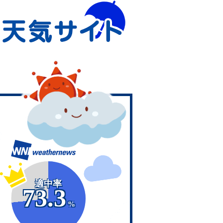
適中率
73.3
%