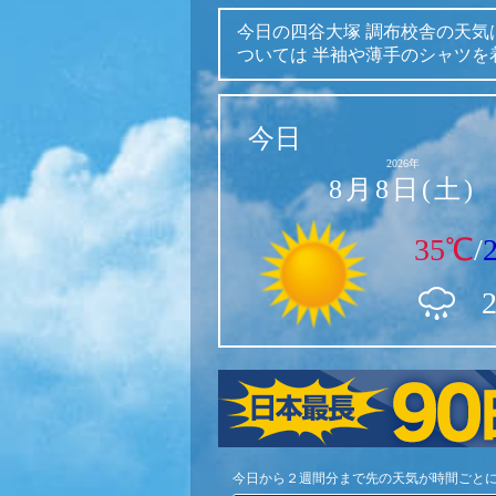
今日の四谷大塚 調布校舎の天気
ついては
半袖や薄手のシャツを
今日
2026年
8月8日(土)
35℃
/
今日から２週間分まで先の天気が時間ごと