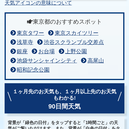
天気アイコンの意味について
東京都のおすすめスポット
東京タワー
東京スカイツリー
浅草寺
渋谷スクランブル交差点
銀座
お台場
上野公園
池袋サンシャインシティ
高尾山
昭和記念公園
１ヶ月先のお天気も、
１ヶ月以上先のお天気
もわかる!
90日間天気
背景が「緑色の日付」をタップすると「1時間ごと」の天
気がご覧いただけます。また、背景が「白色の日付」をタ