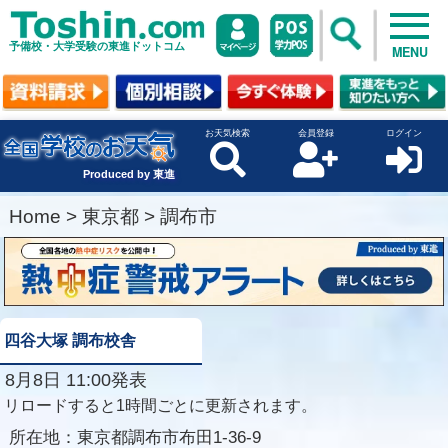
予備校・大学受験の東進ドットコム
MENU
お天気検索
会員登録
ログイン
Produced by 東進
Home
>
東京都
>
調布市
四谷大塚 調布校舎
8月8日 11:00発表
リロードすると1時間ごとに更新されます。
所在地：
東京都調布市布田1-36-9