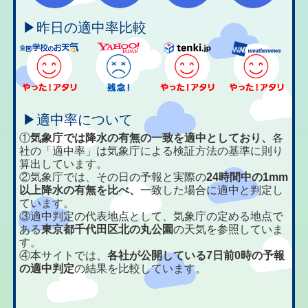
▶昨日の適中率比較
▶適中率について
①
気象庁では降水の有無の一致を適中としており、
各
社の「適中率」は気象庁による検証方法の基準に則り
算出しています。
②気象庁では、その日の予報と実際の
24時間中の1mm
以上降水の有無を比べ、
一致した場合に適中と判定し
ています。
③適中判定の代表地点として、気象庁の定める地点で
ある
東京都千代田区北の丸公園
の天気を参照していま
す。
④本サイトでは、
各社が公開している7日前0時の予報
の適中判定
の結果を比較しています。