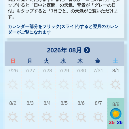
ップすると「日中と夜間」の天気、背景が「グレーの日
付」をタップすると「1日ごと」の天気がご覧いただけま
す。
カレンダー部分をフリック(スライド)すると翌月のカレン
ダーがご覧になれます
2026年 08月
日
月
火
水
木
金
土
7/26
7/27
7/28
7/29
7/30
7/31
8/1
3
8/2
8/3
8/4
8/5
8/6
8/7
8/8
35
|
26
2