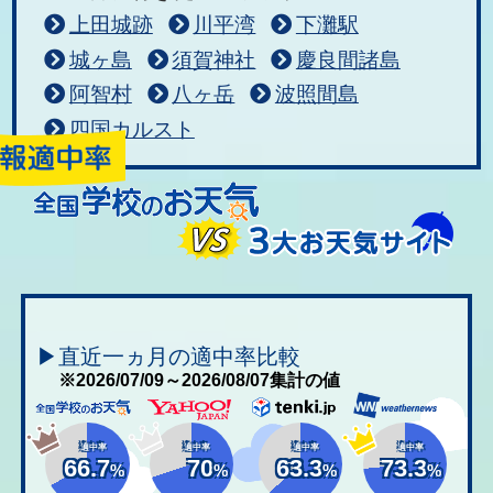
上田城跡
川平湾
下灘駅
城ヶ島
須賀神社
慶良間諸島
阿智村
八ヶ岳
波照間島
四国カルスト
▶直近一ヵ月の適中率比較
※2026/07/09～2026/08/07集計の値
適中率
適中率
適中率
適中率
66.7
70
63.3
73.3
%
%
%
%