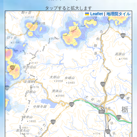
タップすると拡大します
Leaflet
|
地理院タイル