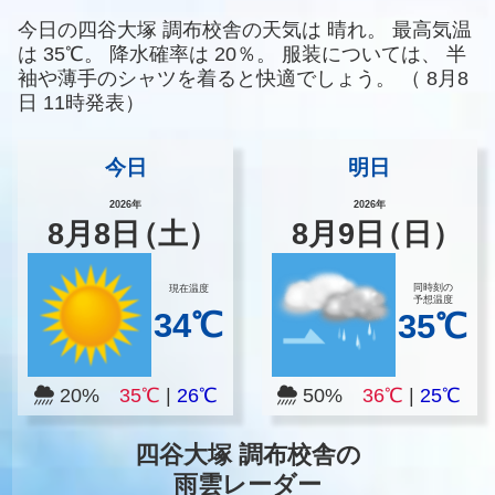
今日の四谷大塚 調布校舎の天気は
晴れ。
最高気温
は
35℃。
降水確率は
20％。
服装については、
半
袖や薄手のシャツを着ると快適でしょう。
（
8月8
日 11時発表）
今日
明日
2026年
2026年
8
月
8
日
（土）
8
月
9
日
（日）
同時刻の
現在温度
予想温度
34℃
35℃
20%
35℃
|
26℃
50%
36℃
|
25℃
四谷大塚 調布校舎の
雨雲レーダー