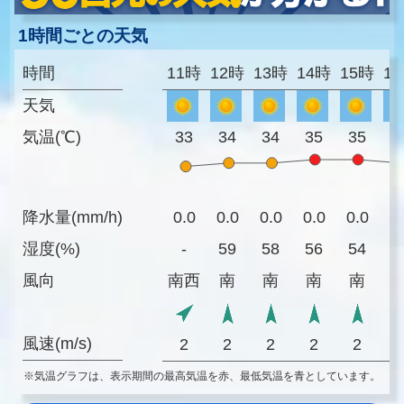
1時間ごとの天気
時間
11時
12時
13時
14時
15時
1
天気
気温(℃)
33
34
34
35
35
3
降水量(mm/h)
0.0
0.0
0.0
0.0
0.0
0
湿度(%)
-
59
58
56
54
6
風向
南西
南
南
南
南
風速(m/s)
2
2
2
2
2
※気温グラフは、表示期間の最高気温を赤、最低気温を青としています。