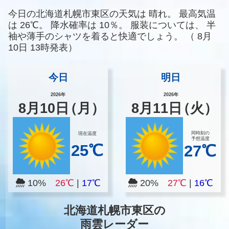
今日の北海道札幌市東区の天気は
晴れ。
最高気温
は
26℃。
降水確率は
10％。
服装については、
半
袖や薄手のシャツを着ると快適でしょう。
（
8月
10日 13時発表）
今日
明日
2026年
2026年
8
月
10
日
（月）
8
月
11
日
（火）
同時刻の
現在温度
予想温度
25℃
27℃
10%
26℃
|
17℃
20%
27℃
|
16℃
北海道札幌市東区の
雨雲レーダー