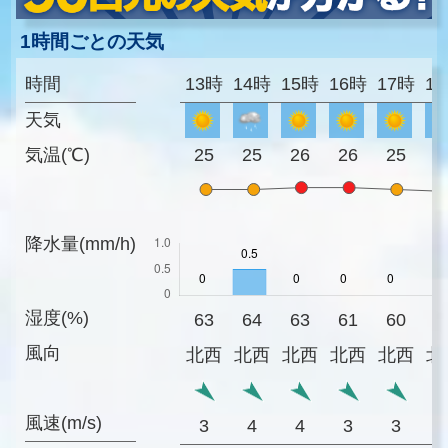
1時間ごとの天気
時間
13時
14時
15時
16時
17時
1
天気
気温(℃)
25
25
26
26
25
2
降水量(mm/h)
湿度(%)
63
64
63
61
60
6
風向
北西
北西
北西
北西
北西
北
風速(m/s)
3
4
4
3
3