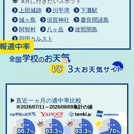
8月に行きたいスポット
上田城跡
川平湾
下灘駅
城ヶ島
須賀神社
慶良間諸島
阿智村
八ヶ岳
波照間島
四国カルスト
▶直近一ヵ月の適中率比較
※2026/07/11～2026/08/09集計の値
適中率
適中率
適中率
適中率
66.7
63.3
63.3
70
%
%
%
%