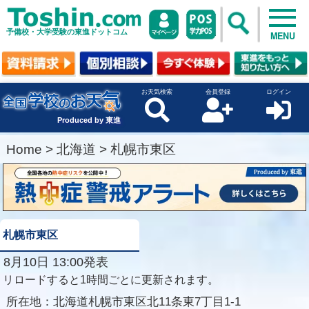
予備校・大学受験の東進ドットコム
MENU
お天気検索
会員登録
ログイン
Produced by 東進
Home
>
北海道
>
札幌市東区
札幌市東区
8月10日 13:00発表
リロードすると1時間ごとに更新されます。
所在地：
北海道札幌市東区北11条東7丁目1-1