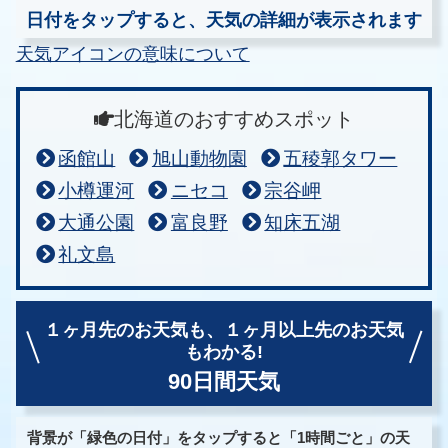
日付をタップすると、天気の詳細が表示されます
天気アイコンの意味について
北海道のおすすめスポット
函館山
旭山動物園
五稜郭タワー
小樽運河
ニセコ
宗谷岬
大通公園
富良野
知床五湖
礼文島
１ヶ月先のお天気も、
１ヶ月以上先のお天気
もわかる!
90日間天気
背景が「緑色の日付」をタップすると「1時間ごと」の天