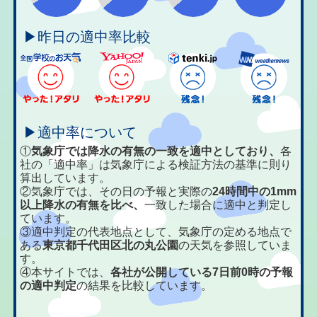
▶昨日の適中率比較
▶適中率について
①
気象庁では降水の有無の一致を適中としており、
各
社の「適中率」は気象庁による検証方法の基準に則り
算出しています。
②気象庁では、その日の予報と実際の
24時間中の1mm
以上降水の有無を比べ、
一致した場合に適中と判定し
ています。
③適中判定の代表地点として、気象庁の定める地点で
ある
東京都千代田区北の丸公園
の天気を参照していま
す。
④本サイトでは、
各社が公開している7日前0時の予報
の適中判定
の結果を比較しています。