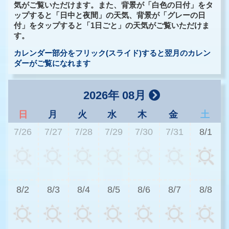
気がご覧いただけます。また、背景が「白色の日付」をタ
ップすると「日中と夜間」の天気、背景が「グレーの日
付」をタップすると「1日ごと」の天気がご覧いただけま
す。
カレンダー部分をフリック(スライド)すると翌月のカレン
ダーがご覧になれます
2026年 08月
日
月
火
水
木
金
土
7/26
7/27
7/28
7/29
7/30
7/31
8/1
2
8/2
8/3
8/4
8/5
8/6
8/7
8/8
2