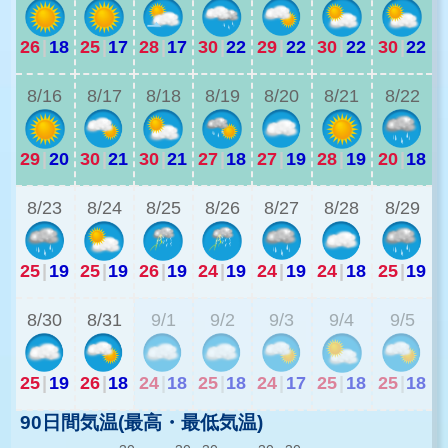
26
|
18
25
|
17
28
|
17
30
|
22
29
|
22
30
|
22
30
|
22
2
8/16
8/17
8/18
8/19
8/20
8/21
8/22
29
|
20
30
|
21
30
|
21
27
|
18
27
|
19
28
|
19
20
|
18
2
8/23
8/24
8/25
8/26
8/27
8/28
8/29
25
|
19
25
|
19
26
|
19
24
|
19
24
|
19
24
|
18
25
|
19
2
8/30
8/31
9/1
9/2
9/3
9/4
9/5
25
|
19
26
|
18
24
|
18
25
|
18
24
|
17
25
|
18
25
|
18
90日間気温(最高・最低気温)