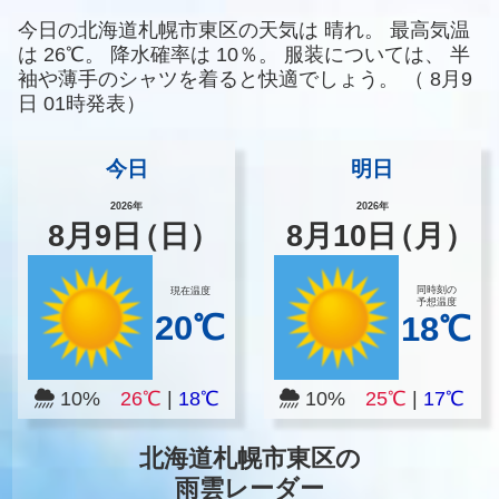
今日の北海道札幌市東区の天気は
晴れ。
最高気温
は
26℃。
降水確率は
10％。
服装については、
半
袖や薄手のシャツを着ると快適でしょう。
（
8月9
日 01時発表）
今日
明日
2026年
2026年
8
月
9
日
（日）
8
月
10
日
（月）
同時刻の
現在温度
予想温度
20℃
18℃
10%
26℃
|
18℃
10%
25℃
|
17℃
北海道札幌市東区の
雨雲レーダー