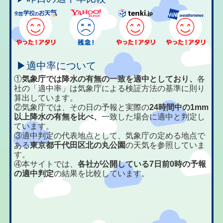
▶適中率について
①
気象庁では降水の有無の一致を適中としており、
各
社の「適中率」は気象庁による検証方法の基準に則り
算出しています。
②気象庁では、その日の予報と実際の
24時間中の1mm
以上降水の有無を比べ、
一致した場合に適中と判定し
ています。
③適中判定の代表地点として、気象庁の定める地点で
ある
東京都千代田区北の丸公園
の天気を参照していま
す。
④本サイトでは、
各社が公開している7日前0時の予報
の適中判定
の結果を比較しています。