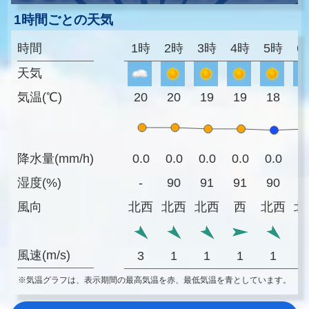
1時間ごとの天気
時間
1時
2時
3時
4時
5時
6
天気
気温(℃)
20
20
19
19
18
1
降水量(mm/h)
0.0
0.0
0.0
0.0
0.0
0
湿度(%)
-
90
91
91
90
8
風向
北西
北西
北西
西
北西
北
風速(m/s)
3
1
1
1
1
※気温グラフは、表示期間の最高気温を赤、最低気温を青としています。