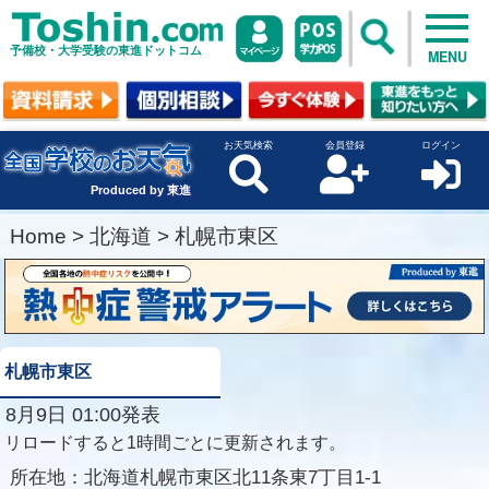
予備校・大学受験の東進ドットコム
MENU
お天気検索
会員登録
ログイン
Produced by 東進
Home
>
北海道
>
札幌市東区
札幌市東区
8月9日 01:00発表
リロードすると1時間ごとに更新されます。
所在地：
北海道札幌市東区北11条東7丁目1-1