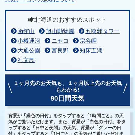
北海道のおすすめスポット
函館山
旭山動物園
五稜郭タワー
小樽運河
ニセコ
宗谷岬
大通公園
富良野
知床五湖
礼文島
１ヶ月先のお天気も、
１ヶ月以上先のお天気
もわかる!
90日間天気
背景が「緑色の日付」をタップすると「1時間ごと」の天
気がご覧いただけます。また、背景が「白色の日付」をタ
ップすると「日中と夜間」の天気、背景が「グレーの日
付」をタップすると「1日ごと」の天気がご覧いただけま