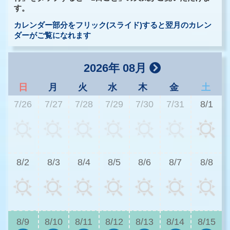
す。
カレンダー部分をフリック(スライド)すると翌月のカレン
ダーがご覧になれます
2026年 08月
日
月
火
水
木
金
土
7/26
7/27
7/28
7/29
7/30
7/31
8/1
2
8/2
8/3
8/4
8/5
8/6
8/7
8/8
2
8/9
8/10
8/11
8/12
8/13
8/14
8/15