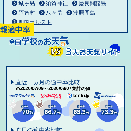
城ヶ島
須賀神社
慶良間諸島
阿智村
八ヶ岳
波照間島
四国カルスト
▶直近一ヵ月の適中率比較
※2026/07/09～2026/08/07集計の値
適中率
適中率
適中率
適中率
70
66.7
63.3
73.3
%
%
%
%
▶昨日の適中率比較