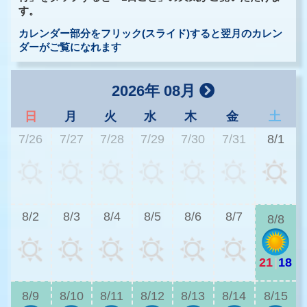
す。
カレンダー部分をフリック(スライド)すると翌月のカレン
ダーがご覧になれます
2026年 08月
日
月
火
水
木
金
土
7/26
7/27
7/28
7/29
7/30
7/31
8/1
2
8/2
8/3
8/4
8/5
8/6
8/7
8/8
21
|
18
2
8/9
8/10
8/11
8/12
8/13
8/14
8/15