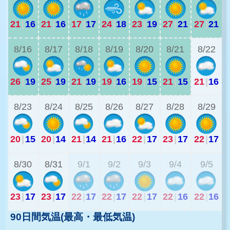
21
|
16
21
|
16
17
|
17
24
|
18
23
|
19
27
|
21
27
|
21
2
8/16
8/17
8/18
8/19
8/20
8/21
8/22
26
|
19
25
|
19
21
|
19
19
|
16
19
|
15
21
|
15
21
|
16
1
8/23
8/24
8/25
8/26
8/27
8/28
8/29
20
|
15
20
|
14
21
|
14
21
|
16
22
|
17
23
|
17
22
|
17
1
8/30
8/31
9/1
9/2
9/3
9/4
9/5
23
|
17
23
|
17
22
|
17
22
|
17
22
|
17
22
|
16
22
|
16
90日間気温(最高・最低気温)