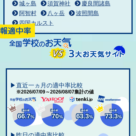
城ヶ島
須賀神社
慶良間諸島
阿智村
八ヶ岳
波照間島
四国カルスト
▶直近一ヵ月の適中率比較
※2026/07/09～2026/08/07集計の値
適中率
適中率
適中率
適中率
66.7
70
63.3
73.3
%
%
%
%
▶昨日の適中率比較