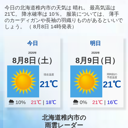
今日の北海道稚内市の天気は
晴れ。
最高気温は
21℃。
降水確率は
10％。
服装については、
薄手
のカーディガンや長袖の羽織りものがあるといいで
しょう。
（
8月8日 14時発表）
今日
明日
2026年
2026年
8
月
8
日
（土）
8
月
9
日
（日）
同時刻の
現在温度
予想温度
21℃
21℃
10%
21℃
|
18℃
0%
21℃
|
16℃
北海道稚内市の
雨雲レーダー