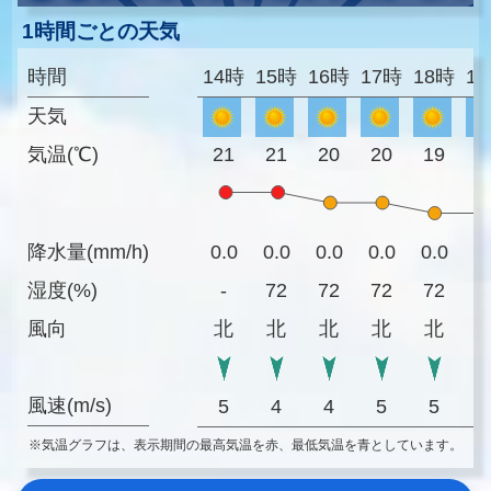
1時間ごとの天気
時間
14時
15時
16時
17時
18時
1
天気
気温(℃)
21
21
20
20
19
1
降水量(mm/h)
0.0
0.0
0.0
0.0
0.0
0
湿度(%)
-
72
72
72
72
7
風向
北
北
北
北
北
風速(m/s)
5
4
4
5
5
※気温グラフは、表示期間の最高気温を赤、最低気温を青としています。