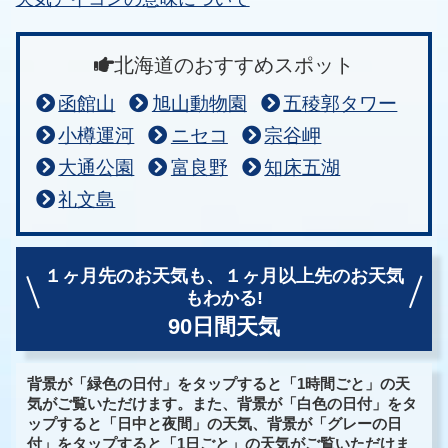
北海道のおすすめスポット
函館山
旭山動物園
五稜郭タワー
小樽運河
ニセコ
宗谷岬
大通公園
富良野
知床五湖
礼文島
１ヶ月先のお天気も、
１ヶ月以上先のお天気
もわかる!
90日間天気
背景が「緑色の日付」をタップすると「1時間ごと」の天
気がご覧いただけます。また、背景が「白色の日付」をタ
ップすると「日中と夜間」の天気、背景が「グレーの日
付」をタップすると「1日ごと」の天気がご覧いただけま