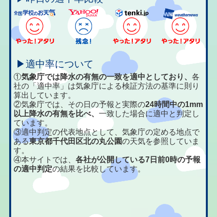
▶適中率について
①
気象庁では降水の有無の一致を適中としており、
各
社の「適中率」は気象庁による検証方法の基準に則り
算出しています。
②気象庁では、その日の予報と実際の
24時間中の1mm
以上降水の有無を比べ、
一致した場合に適中と判定し
ています。
③適中判定の代表地点として、気象庁の定める地点で
ある
東京都千代田区北の丸公園
の天気を参照していま
す。
④本サイトでは、
各社が公開している7日前0時の予報
の適中判定
の結果を比較しています。