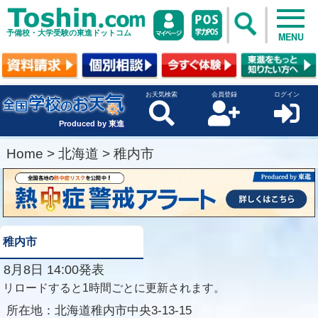
予備校・大学受験の東進ドットコム
MENU
お天気検索
会員登録
ログイン
Produced by 東進
Home
>
北海道
>
稚内市
稚内市
8月8日 14:00発表
リロードすると1時間ごとに更新されます。
所在地：
北海道稚内市中央3-13-15