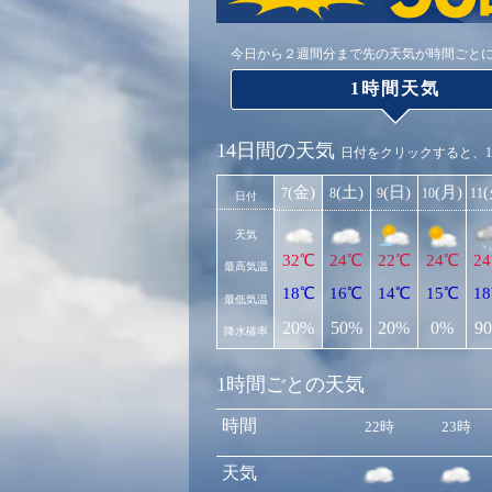
今日から２週間分まで先の天気が時間ごと
1時間天気
14日間の天気
日付をクリックすると、
(金)
(土)
(日)
(月)
7
8
9
10
11
日付
天気
32℃
24℃
22℃
24℃
2
最高気温
18℃
16℃
14℃
15℃
1
最低気温
20%
50%
20%
0%
9
降水確率
1時間ごとの天気
時間
22時
23時
天気