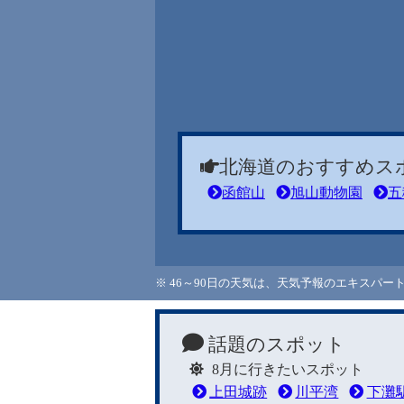
北海道のおすすめス
函館山
旭山動物園
五
※ 46～90日の天気は、天気予報のエキスパ
話題のスポット
8月に行きたいスポット
上田城跡
川平湾
下灘