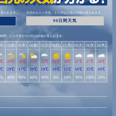
に見られます。
今日から１ヶ月先、１ヶ月以上先の天気が見られます。
90日間天気
1時間ごとの天気やその日の詳細が見られます。
(火)
(水)
(木)
(金)
(土)
(日)
(月)
(火)
(水)
(木)
12
13
14
15
16
17
18
19
20
4℃
28℃
30℃
31℃
32℃
32℃
28℃
21℃
17℃
20℃
8℃
19℃
17℃
20℃
19℃
19℃
15℃
16℃
15℃
10℃
0%
80%
80%
60%
60%
0%
10%
90%
100%
20%