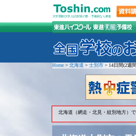
大学受験(大学入試)対策の塾・予備校なら東進
Home
>
北海道
>
士別市
>
14日間(2
北海道（網走・北見・紋別地方）で