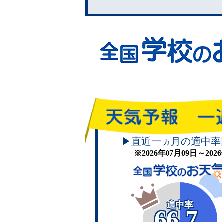
▶直近一ヵ月の適中率
※2026年07月09日～20
適中率
66.7