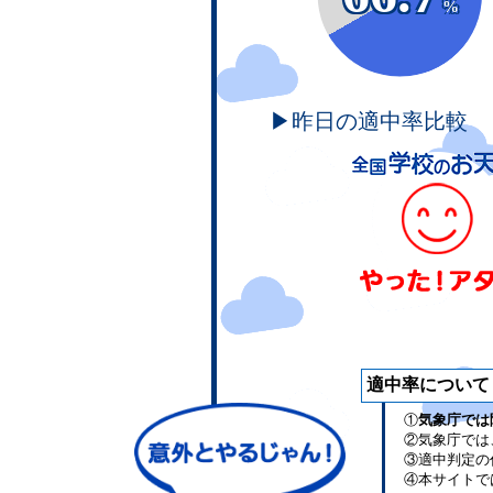
%
▶昨日の適中率比較
適中率について
①
気象庁では
②気象庁では
③適中判定の
④本サイトで