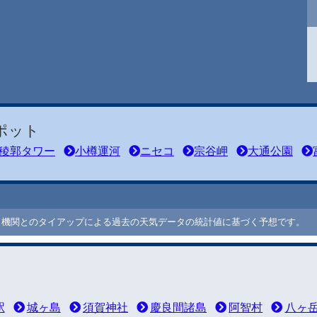
ポット
稜郭タワー
小樽運河
ニセコ
宗谷岬
大通公園
ート機関とのタイアップによる過去の天気データの統計値に基づく予想です。
駅
城ヶ島
須賀神社
慶良間諸島
阿智村
八ヶ