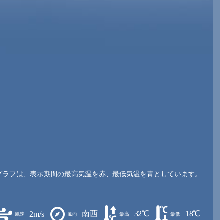
グラフは、表示期間の最高気温を赤、最低気温を青としています。
南西
32℃
18℃
2m/s
風速
風向
最高
最低