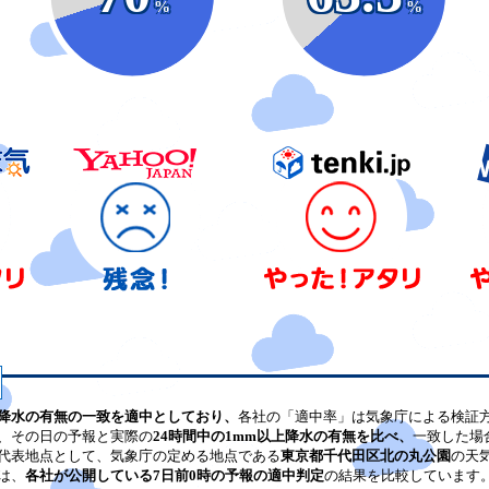
%
%
降水の有無の一致を適中としており、
各社の「適中率」は気象庁による検証
、その日の予報と実際の
24時間中の1mm以上降水の有無を比べ、
一致した場
代表地点として、気象庁の定める地点である
東京都千代田区北の丸公園
の天
は、
各社が公開している7日前0時の予報の適中判定
の結果を比較しています