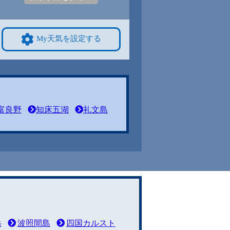
My天気を設定する
富良野
知床五湖
礼文島
岳
波照間島
四国カルスト