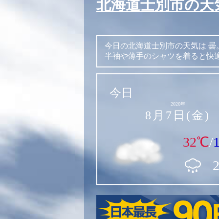
北海道士別市の天
今日の北海道士別市の天気は
曇
半袖や薄手のシャツを着ると快
今日
2026年
8月7日(金)
32℃
/