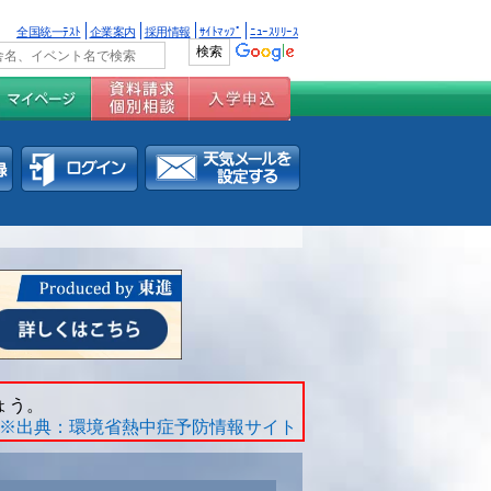
全国統一ﾃｽﾄ
企業案内
採用情報
ｻｲﾄﾏｯﾌﾟ
ﾆｭｰｽﾘﾘｰｽ
ょう。
※出典：環境省熱中症予防情報サイト