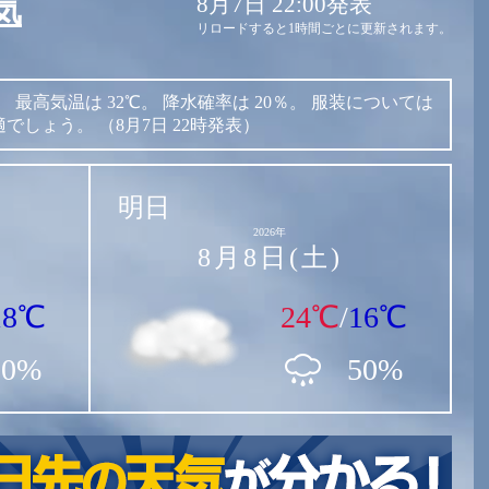
8月7日 22:00発表
気
リロードすると1時間ごとに更新されます。
。
最高気温は
32℃。
降水確率は
20％。
服装については
適でしょう。
（8月7日 22時発表）
明日
2026年
8月8日(土)
18℃
24℃
/
16℃
20%
50%