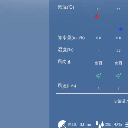
気温(℃)
23
22
降水量(mm/h)
0.0
0.0
湿度(%)
-
92
風向き
南西
南西
風速(m/s)
1
2
※気温
0.0mm
92%
降水量
湿度