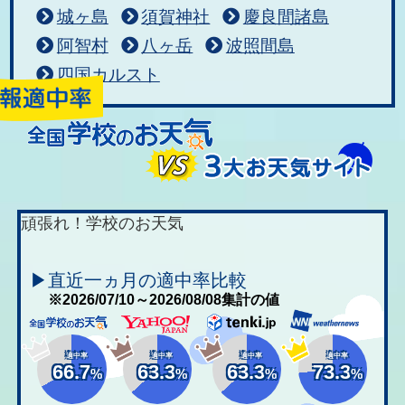
城ヶ島
須賀神社
慶良間諸島
阿智村
八ヶ岳
波照間島
四国カルスト
頑張れ！学校のお天気
▶直近一ヵ月の適中率比較
※2026/07/10～2026/08/08集計の値
適中率
適中率
適中率
適中率
66.7
63.3
63.3
73.3
%
%
%
%