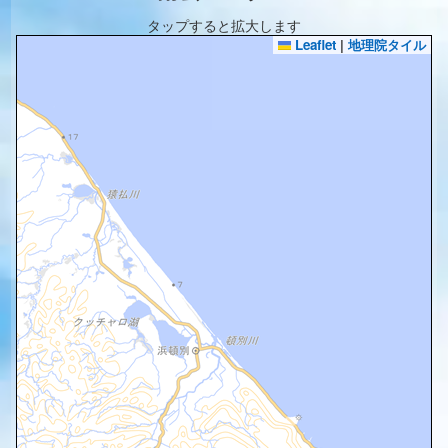
タップすると拡大します
Leaflet
|
地理院タイル