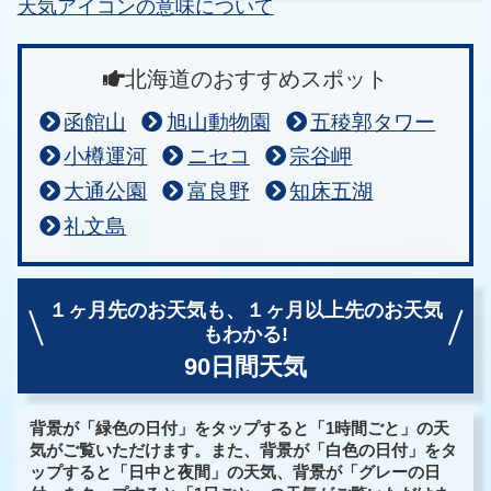
天気アイコンの意味について
北海道のおすすめスポット
函館山
旭山動物園
五稜郭タワー
小樽運河
ニセコ
宗谷岬
大通公園
富良野
知床五湖
礼文島
１ヶ月先のお天気も、
１ヶ月以上先のお天気
もわかる!
90日間天気
背景が「緑色の日付」をタップすると「1時間ごと」の天
気がご覧いただけます。また、背景が「白色の日付」をタ
ップすると「日中と夜間」の天気、背景が「グレーの日