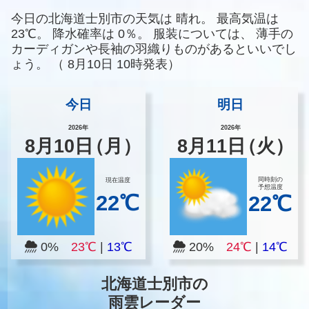
今日の北海道士別市の天気は
晴れ。
最高気温は
23℃。
降水確率は
0％。
服装については、
薄手の
カーディガンや長袖の羽織りものがあるといいでし
ょう。
（
8月10日 10時発表）
今日
明日
2026年
2026年
8
月
10
日
（月）
8
月
11
日
（火）
同時刻の
現在温度
予想温度
22℃
22℃
0%
23℃
|
13℃
20%
24℃
|
14℃
北海道士別市の
雨雲レーダー