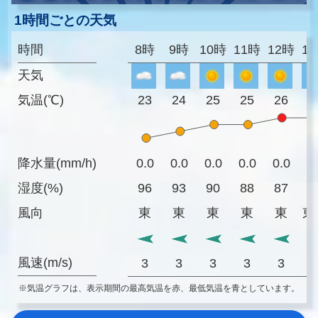
1時間ごとの天気
時間
8時
9時
10時
11時
12時
1
天気
気温(℃)
23
24
25
25
26
2
降水量(mm/h)
0.0
0.0
0.0
0.0
0.0
0
湿度(%)
96
93
90
88
87
8
風向
東
東
東
東
東
東
風速(m/s)
3
3
3
3
3
※気温グラフは、表示期間の最高気温を赤、最低気温を青としています。