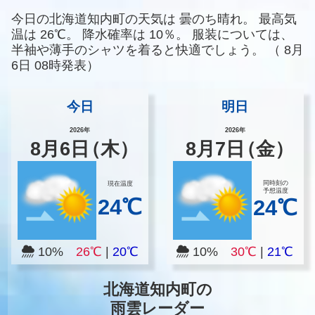
今日の北海道知内町の天気は
曇のち晴れ。
最高気
温は
26℃。
降水確率は
10％。
服装については、
半袖や薄手のシャツを着ると快適でしょう。
（
8月
6日 08時発表）
今日
明日
2026年
2026年
8
月
6
日
（木）
8
月
7
日
（金）
同時刻の
現在温度
予想温度
24℃
24℃
10%
26℃
|
20℃
10%
30℃
|
21℃
北海道知内町の
雨雲レーダー