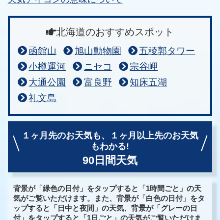
北海道のおすすめスポット
函館山
旭山動物園
五稜郭タワー
小樽運河
ニセコ
宗谷岬
大通公園
富良野
知床五湖
礼文島
１ヶ月先のお天気も、
１ヶ月以上先のお天気
もわかる!
90日間天気
背景が「緑色の日付」をタップすると「1時間ごと」の天
気がご覧いただけます。また、背景が「白色の日付」をタ
ップすると「日中と夜間」の天気、背景が「グレーの日
付」をタップすると「1日ごと」の天気がご覧いただけま