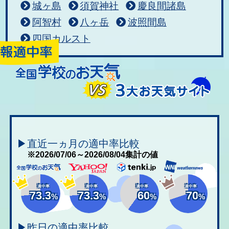
城ヶ島
須賀神社
慶良間諸島
阿智村
八ヶ岳
波照間島
四国カルスト
▶直近一ヵ月の適中率比較
※2026/07/06～2026/08/04集計の値
適中率
適中率
適中率
適中率
73.3
73.3
60
70
%
%
%
%
▶昨日の適中率比較