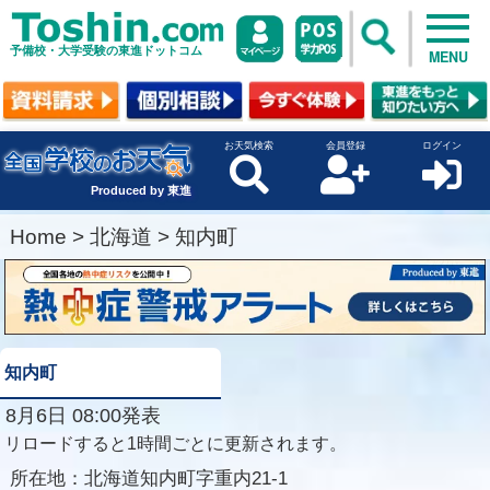
予備校・大学受験の東進ドットコム
MENU
お天気検索
会員登録
ログイン
Produced by 東進
Home
>
北海道
>
知内町
知内町
8月6日 08:00発表
リロードすると1時間ごとに更新されます。
所在地：
北海道知内町字重内21-1