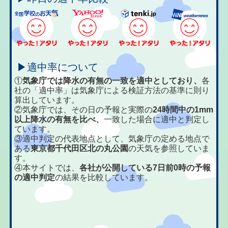
▶適中率について
①
気象庁では降水の有無の一致を適中としており、
各
社の「適中率」は気象庁による検証方法の基準に則り
算出しています。
②気象庁では、その日の予報と実際の
24時間中の1mm
以上降水の有無を比べ、
一致した場合に適中と判定し
ています。
③適中判定の代表地点として、気象庁の定める地点で
ある
東京都千代田区北の丸公園
の天気を参照していま
す。
④本サイトでは、
各社が公開している7日前0時の予報
の適中判定
の結果を比較しています。