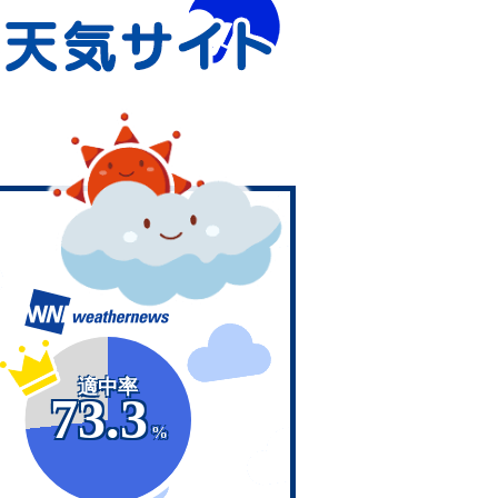
適中率
73.3
%