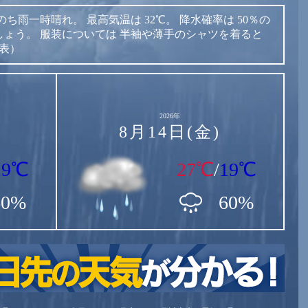
のち雨一時晴れ。
最高気温は
32℃。
降水確率は
50％の
しょう。
服装については
半袖や薄手のシャツを着ると
発表）
2026年
8月14日(金)
19℃
27℃
/
19℃
60%
60%