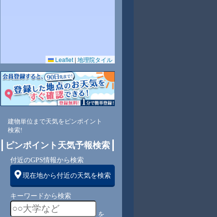
Leaflet
|
地理院タイル
5
82
81
78
75
72
75
78
82
南
南
南
南
南
東南
東南
東南
東南
建物単位まで天気をピンポイント
検索!
ピンポイント天気予報検索
4
4
4
4
4
4
4
3
付近のGPS情報から検索
現在地から付近の天気を検索
キーワードから検索
を