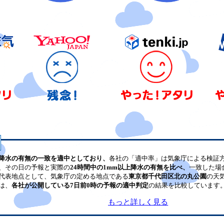
降水の有無の一致を適中としており、
各社の「適中率」は気象庁による検証
、その日の予報と実際の
24時間中の1mm以上降水の有無を比べ、
一致した場
代表地点として、気象庁の定める地点である
東京都千代田区北の丸公園
の天
は、
各社が公開している7日前0時の予報の適中判定
の結果を比較しています
もっと詳しく見る