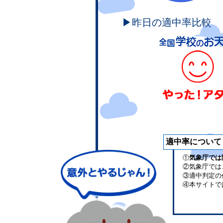
▶昨日の適中率比較
適中率について
①
気象庁では
②気象庁では
③適中判定の
④本サイトで