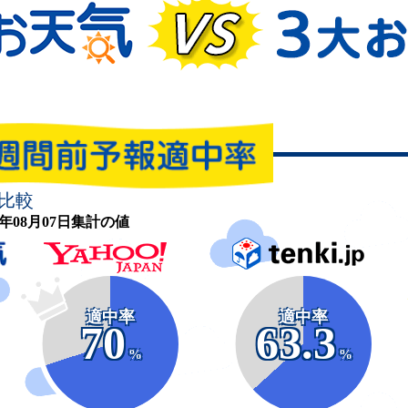
比較
26年08月07日集計の値
適中率
適中率
70
63.3
%
%