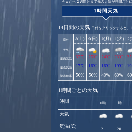
今日から２週間分まで先の天気が時間ごと
1時間天気
14日間の天気
日付をクリックすると、
(土)
(日)
(月)
(火)
8
9
10
11
12
日付
天気
32℃
25℃
24℃
23℃
2
最高気温
17℃
16℃
16℃
19℃
1
最低気温
50%
50%
40%
60%
6
降水確率
1時間ごとの天気
時間
0時
1時
天気
気温(℃)
21
20