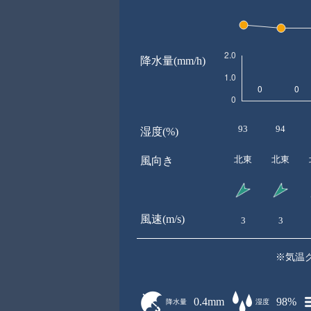
降水量(mm/h)
93
94
湿度(%)
北東
北東
風向き
風速(m/s)
3
3
※気温
0.4mm
98%
降水量
湿度