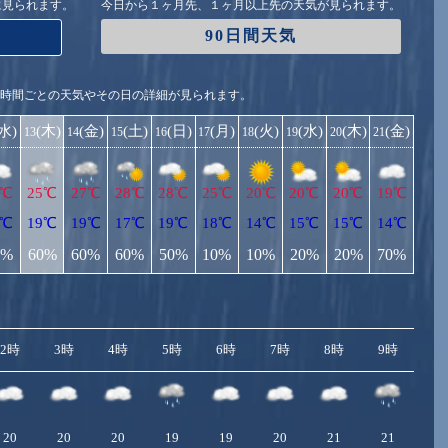
に見られます。
今日から１ヶ月先、１ヶ月以上先の天気が見られます。
90日間天気
1時間ごとの天気やその日の詳細が見られます。
(水)
(木)
(金)
(土)
(日)
(月)
(火)
(水)
(木)
(金)
13
14
15
16
17
18
19
20
21
5℃
25℃
27℃
28℃
28℃
25℃
20℃
20℃
20℃
19℃
9℃
19℃
19℃
17℃
19℃
18℃
14℃
15℃
15℃
14℃
0%
60%
60%
60%
50%
10%
10%
20%
20%
70%
2時
3時
4時
5時
6時
7時
8時
9時
10
20
20
20
19
19
20
21
21
2