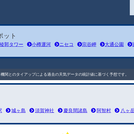
ポット
稜郭タワー
小樽運河
ニセコ
宗谷岬
大通公園
ート機関とのタイアップによる過去の天気データの統計値に基づく予想です。
駅
城ヶ島
須賀神社
慶良間諸島
阿智村
八ヶ