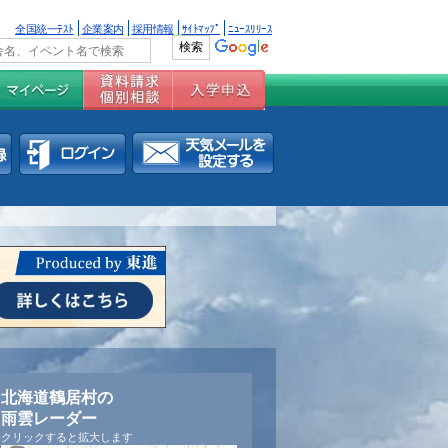
全国統一ﾃｽﾄ
企業案内
採用情報
ｻｲﾄﾏｯﾌﾟ
ﾆｭｰｽﾘﾘｰｽ
北海道鶴居村の
雨雲レーダー
クリックすると拡大します