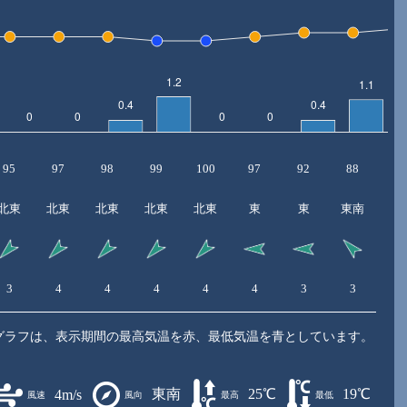
95
97
98
99
100
97
92
88
8
北東
北東
北東
北東
北東
東
東
東南
3
4
4
4
4
4
3
3
3
グラフは、表示期間の最高気温を赤、最低気温を青としています。
東南
25℃
19℃
4m/s
風速
風向
最高
最低