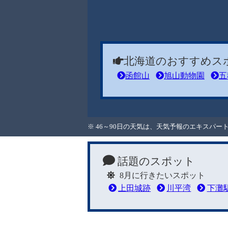
北海道のおすすめス
函館山
旭山動物園
五
※ 46～90日の天気は、天気予報のエキスパ
話題のスポット
8月に行きたいスポット
上田城跡
川平湾
下灘