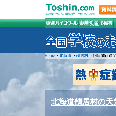
大学受験(大学入試)対策の塾・予備校なら東進
Home
>
北海道
>
鶴居村
>
14日間(2
北海道鶴居村の天