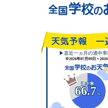
▶直近一ヵ月の適中率
※2026年07月09日～20
適中率
66.7
%