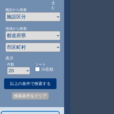
含
む
施設から検索
地域から検索
表示
件数
ソート
50音順
以上の条件で検索する
検索条件をクリア