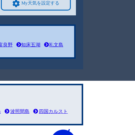
My天気を設定する
富良野
知床五湖
礼文島
岳
波照間島
四国カルスト